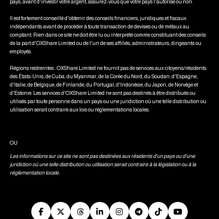
pays, avant d'investir votre argent, assurez-vous que votre pays l'autorise ou non.
Il est fortement conseillé d'obtenir des conseils financiers, juridiques et fiscaux
indépendants avant de procéder à toute transaction de devises ou de métaux au
comptant. Rien dans ce site ne doit être lu ou interprété comme constituant des conseils
de la part d'OXShare Limited ou de l'un de ses affiliés, administrateurs, dirigeants ou
employés.
Régions restreintes : OXShare Limited ne fournit pas de services aux citoyens/résidents
des États-Unis, de Cuba, du Myanmar, de la Corée du Nord, du Soudan, d'Espagne,
d'Italie, de Belgique, de Finlande, du Portugal, d'Indonésie, du Japon, de Norvège et
d'Estonie. Les services d'OXShare Limited ne sont pas destinés à être distribués ou
utilisés par toute personne dans un pays ou une juridiction où une telle distribution ou
utilisation serait contraire aux lois ou réglementations locales.
OU
Les informations sur ce site ne sont pas destinées aux résidents d'un pays ou d'une
juridiction où une telle distribution ou utilisation serait contraire à la législation ou à la
réglementation locale.