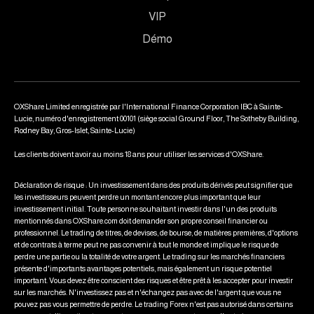
VIP
Démo
OXShare Limited enregistrée par l'International Finance Corporation IBC à Sainte-
Lucie, numéro d'enregistrement 00101 (siège social Ground Floor, The Sotheby Building,
Rodney Bay, Gros-Islet, Sainte-Lucie)
Les clients doivent avoir au moins 18 ans pour utiliser les services d'OXShare.
Déclaration de risque : Un investissement dans des produits dérivés peut signifier que
les investisseurs peuvent perdre un montant encore plus important que leur
investissement initial. Toute personne souhaitant investir dans l'un des produits
mentionnés dans OXShare.com doit demander son propre conseil financier ou
professionnel. Le trading de titres, de devises, de bourse, de matières premières, d'options
et de contrats à terme peut ne pas convenir à tout le monde et implique le risque de
perdre une partie ou la totalité de votre argent. Le trading sur les marchés financiers
présente d'importants avantages potentiels, mais également un risque potentiel
important. Vous devez être conscient des risques et être prêt à les accepter pour investir
sur les marchés. N'investissez pas et n'échangez pas avec de l'argent que vous ne
pouvez pas vous permettre de perdre. Le trading Forex n'est pas autorisé dans certains