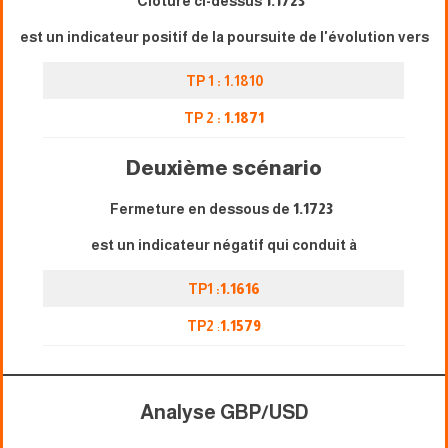
Clôture ci-dessus
1.1723
est un indicateur positif de la poursuite de l'évolution vers
TP 1 : 1.1810
TP 2 :
1.1871
Deuxième scénario
Fermeture en dessous de
1.1723
est un indicateur négatif qui conduit à
TP1 :
1.1616
TP2
:
1.1579
Analyse GBP/USD