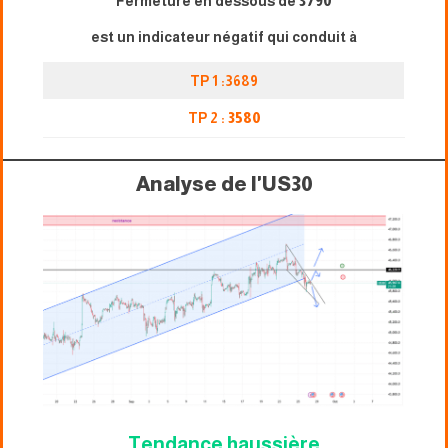
Fermeture en dessous de
3790
est un indicateur négatif qui conduit à
TP 1 :3689
TP 2 :
3580
Analyse de l'US30
Tendance haussière