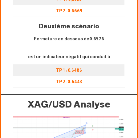
TP 2 :
0.6669
Deuxième scénario
Fermeture en dessous de
0.6576
est un indicateur négatif qui conduit à
TP 1 : 0.6486
TP 2 :
0.
6443
XAG/USD
Analyse