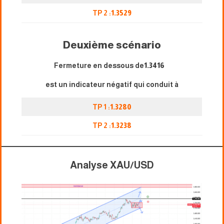
TP 2 :
1.3529
Deuxième scénario
Fermeture en dessous de
1.3416
est un indicateur négatif qui conduit à
TP 1 :
1.3280
TP 2 :
1.3238
Analyse XAU/USD