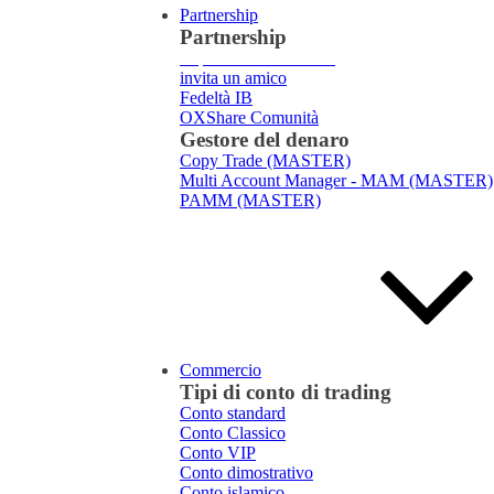
Partnership
Partnership
Ti presentiamo
Broker
invita un amico
Fedeltà IB
OXShare Comunità
Gestore del denaro
Copy Trade (MASTER)
Multi Account Manager - MAM (MASTER)
PAMM (MASTER)
Commercio
Tipi di conto di trading
Conto standard
Conto Classico
Conto VIP
Conto dimostrativo
Conto islamico