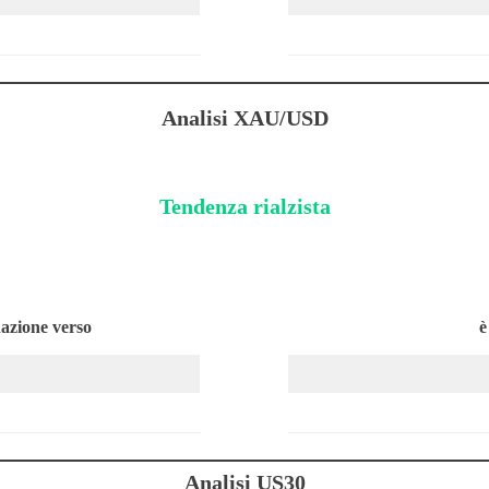
Analisi XAU/USD
Tendenza rialzista
nazione verso
è
Analisi US30