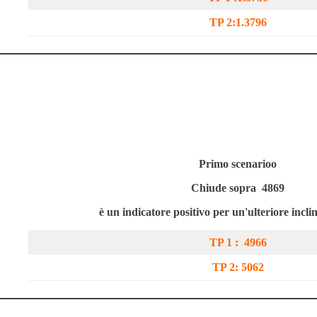
TP 2:
1.3796
Primo scenario
o
Chiude sopra
4869
è un indicatore positivo per un'ulteriore incli
TP 1 :
4966
TP 2:
5062