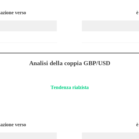
nazione verso
è
Analisi della coppia GBP/USD
Tendenza rialzista
nazione verso
è