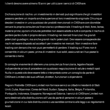
I clienti devono avere almeno 18 anni per utilizzare i servizi di OXShare.
Dichiarazione di rischio: un investimento in derivati può significare che gli investitori
possono perdere un importo anche superiore al loro investimento originale. Chiunque
desideri investire in uno qualsiasi dei prodotti menzionati in OXShare.com dovrebbe
cercare la propria consulenza finanziaria o professionale. Il trading di titoli, forex, borsa,
materie prime, opzioni e futures potrebbe non essere adatto a tutti e comporta il rischio di
perdere parte o tutto il proprio denaro. Il trading nei mercati finanziari ha grandi
potenziali guadagni, ma anche grandi rischi potenziali. Devi essere consapevole dei
rischi ed essere disposto ad accettarli per investire nei mercati. Non investire e fare
trading con denaro che non puoi permetterti di perdere. Il trading sul Forex non è
consentito in alcuni paesi, prima di investire i tuoi soldi, assicurati se il tuo paese lo
consente o meno.
Si consiglia vivamente di ottenere una consulenza finanziaria, legale e fiscale
indipendente prima di procedere con qualsiasi negoziazione di valute o metalli spot.
Nulla in questo sito deve essere letto o interpretato come un consiglio da parte di
OXShare Limited o dei suoi affiliati, direttori, funzionari o dipendenti.
Regioni Ristrette: OXShare Limited non fornisce servizi ai cittadini/residenti di Stati
Uniti, Cuba, Myanmar, Corea del Nord, Sudan, Spagna, Italia, Belgio, Finlandia,
Portogallo, Indonesia, Giappone, Norvegia ed Estonia. I servizi di OXShare Limited non
sono destinati alla distribuzione o all'uso da parte di persone in alcun paese o
giurisdizione in cui tale distribuzione o uso sarebbe contrario alle leggi o ai regolamenti
locali.