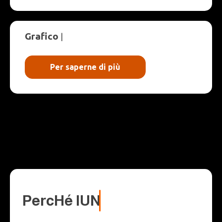
Grafico
|
Per saperne di più
P
e
r
c
H
é
l
UN
v
o
r