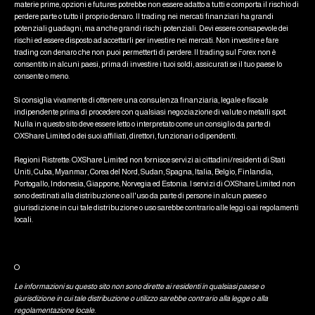
materie prime, opzioni e futures potrebbe non essere adatto a tutti e comporta il rischio di
perdere parte o tutto il proprio denaro. Il trading nei mercati finanziari ha grandi
potenziali guadagni, ma anche grandi rischi potenziali. Devi essere consapevole dei
rischi ed essere disposto ad accettarli per investire nei mercati. Non investire e fare
trading con denaro che non puoi permetterti di perdere. Il trading sul Forex non è
consentito in alcuni paesi, prima di investire i tuoi soldi, assicurati se il tuo paese lo
consente o meno.
Si consiglia vivamente di ottenere una consulenza finanziaria, legale e fiscale
indipendente prima di procedere con qualsiasi negoziazione di valute o metalli spot.
Nulla in questo sito deve essere letto o interpretato come un consiglio da parte di
OXShare Limited o dei suoi affiliati, direttori, funzionari o dipendenti.
Regioni Ristrette: OXShare Limited non fornisce servizi ai cittadini/residenti di Stati
Uniti, Cuba, Myanmar, Corea del Nord, Sudan, Spagna, Italia, Belgio, Finlandia,
Portogallo, Indonesia, Giappone, Norvegia ed Estonia. I servizi di OXShare Limited non
sono destinati alla distribuzione o all'uso da parte di persone in alcun paese o
giurisdizione in cui tale distribuzione o uso sarebbe contrario alle leggi o ai regolamenti
locali.
O
Le informazioni su questo sito non sono dirette ai residenti in qualsiasi paese o
giurisdizione in cui tale distribuzione o utilizzo sarebbe contrario alla legge o alla
regolamentazione locale.