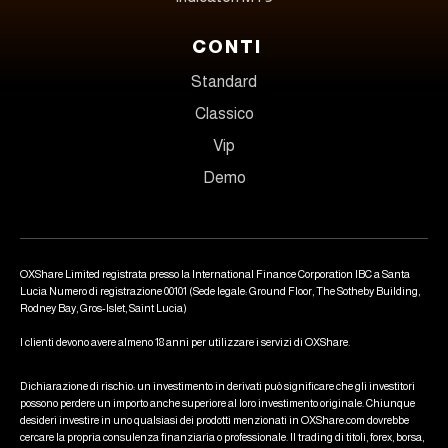
CONTI
Standard
Classico
Vip
Demo
OXShare Limited registrata presso la International Finance Corporation IBC a Santa
Lucia Numero di registrazione 00101 (Sede legale: Ground Floor, The Sotheby Building,
Rodney Bay, Gros-Islet, Saint Lucia)
I clienti devono avere almeno 18 anni per utilizzare i servizi di OXShare.
Dichiarazione di rischio: un investimento in derivati può significare che gli investitori
possono perdere un importo anche superiore al loro investimento originale. Chiunque
desideri investire in uno qualsiasi dei prodotti menzionati in OXShare.com dovrebbe
cercare la propria consulenza finanziaria o professionale. Il trading di titoli, forex, borsa,