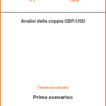
TP 2
1.0916
Analisi della coppia GBP/USD
Tendenza rialzista
Primo scenario
o