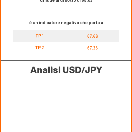
Chiude al di sotto di 68,03
è un indicatore negativo che porta a
TP 1
67.68
TP 2
67.36
Analisi USD/JPY