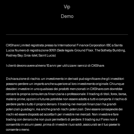
Vip
Demo
OXShare Limited registrata presso la International Finance Corporation IBC a Santa
Lucia Numero di registrazione 00101 (Sede legale: Ground Floor, The Sotheby Building,
Rodney Bay, Gros-Islet, Saint Lucia)
I clienti devono avere almeno 18 anni per utilizzare i servizi di OXShare.
Dichiarazione di rischio: un investimento in derivati può significare che gli investitori
possono perdere un importo anche superiore al loro investimento originale. Chiunque
desideri investire in uno qualsiasi dei prodotti menzionati in OXShare.com dovrebbe
cercare la propria consulenza finanziaria o professionale. Il trading di titoli, forex, borsa,
materie prime, opzioni e futures potrebbe non essere adatto a tutti e comporta il rischio di
perdere parte o tutto il proprio denaro. Il trading nei mercati finanziari ha grandi
potenziali guadagni, ma anche grandi rischi potenziali. Devi essere consapevole dei
rischi ed essere disposto ad accettarli per investire nei mercati. Non investire e fare
trading con denaro che non puoi permetterti di perdere. Il trading sul Forex non è
consentito in alcuni paesi, prima di investire i tuoi soldi, assicurati se il tuo paese lo
consente o meno.