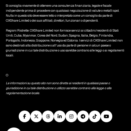
Si consiglia vivamente di ottenere una consulenza finanziaria, legale e fiscale
indipendente prima di procedere con qualsiasi negoziazione di valute o metalli spot.
Nulla in questo sito deve essere letto o interpretato come un consiglio da parte di
OXShare Limited o dei suoi affiliati, direttori, funzionari o dipendenti.
Regioni Ristrette: OXShare Limited non fornisce servizi ai cittadini/residenti di Stati
Uniti, Cuba, Myanmar, Corea del Nord, Sudan, Spagna, Italia, Belgio, Finlandia,
Portogallo, Indonesia, Giappone, Norvegia ed Estonia. I servizi di OXShare Limited non
sono destinati alla distribuzione o all'uso da parte di persone in alcun paese o
giurisdizione in cui tale distribuzione o uso sarebbe contrario alle leggi o ai regolamenti
locali.
O
Le informazioni su questo sito non sono dirette ai residenti in qualsiasi paese o
giurisdizione in cui tale distribuzione o utilizzo sarebbe contrario alla legge o alla
regolamentazione locale.