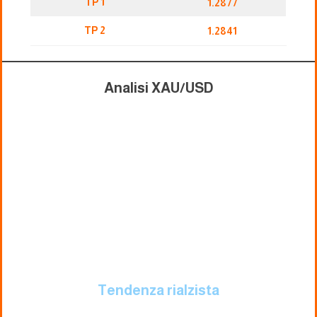
TP 1
1.2877
TP 2
1.2841
Analisi XAU/USD
Tendenza rialzista