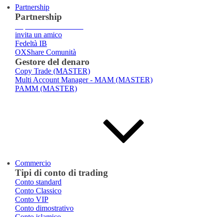
Partnership
Partnership
Ti presentiamo
Broker
invita un amico
Fedeltà IB
OXShare Comunità
Gestore del denaro
Copy Trade (MASTER)
Multi Account Manager - MAM (MASTER)
PAMM (MASTER)
Commercio
Tipi di conto di trading
Conto standard
Conto Classico
Conto VIP
Conto dimostrativo
Conto islamico