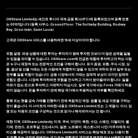
OXShare Limited는 세인트 루시아 국제 금융 회사(IFC)에 등록되었으며 등록 번호
는 00101입니다 (등록 사무소: Ground Floor, The Sotheby Building, Rodney
Bay, Gros-Islet, Saint Lucia).
고객은 OXShare 서비스를 사용하려면 18세 이상이어야 합니다.
위험 설명: 파생 상품에 대한 투자는 투자자가 원래 투자한 것보다 더 많은 금액을 잃을
수 있음을 의미할 수 있습니다. OXShare.com에 언급된 제품에 투자하고자 하는 사람
은 누구나 재정적 또는 전문적인 조언을 구해야 합니다. 유가 증권, 외환, 주식 시장, 상
품, 옵션 및 선물 거래는 모든 사람에게 적합하지 않을 수 있으며 귀하의 돈의 일부 또는
전부를 잃을 위험이 있습니다. 금융 시장에서의 거래는 잠재적 보상이 크지만 잠재적
위험도 큽니다. 시장에 투자하려면 위험을 인식하고 기꺼이 받아들여야 합니다. 잃을
여유가 없는 돈으로 투자하고 거래하지 마십시오. 일부 국가에서는 Forex 거래가 허용
되지 않습니다. 돈을 투자하기 전에 해당 국가에서 허용하는지 여부를 확인하세요.
통화 또는 현물 금속 거래를 진행하기 전에 독립적인 재정, 법률 및 세금 자문을 구하는
것이 좋습니다. 이 사이트의 어떠한 내용도 OXShare Limited 또는 그 계열사, 이사, 임
원 또는 직원의 조언을 구성하는 것으로 읽거나 해석되어서는 안 됩니다.
제한 지역: OXShare Limited는 미국, 쿠바, 미얀마, 북한, 수단, 스페인, 이탈리아, 벨
기에, 핀란드, 포르투갈, 인도네시아, 일본, 노르웨이, 에스토니아 시민/거주자에게 서
비스를 제공하지 않습니다. OXShare Limited의 서비스는 해당 배포 또는 사용이 현
지 법률 또는 규정에 위배되는 국가 또는 관할권의 개인에게 배포하거나 사용하기 위한