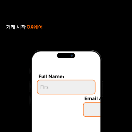
거래 시작
OX쉐어