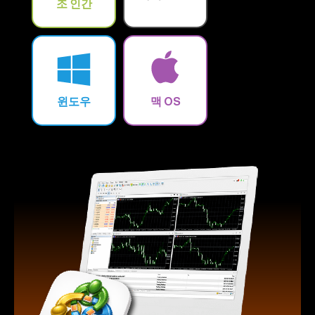
조 인간
윈도우
맥 OS