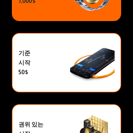
1,000$
기준
시작
50$
권위 있는