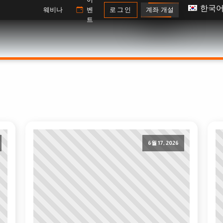
한국
계좌 개설
웨비나
벤
로그인
트
6월 17, 2026