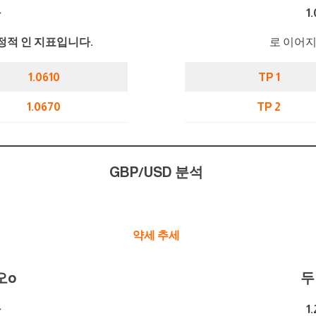
가
1
정적 인 지표입니다.
로 이어지
1.0610
TP 1
1.0670
TP 2
GBP/USD 분석
약세 추세
오
o
두
가
1