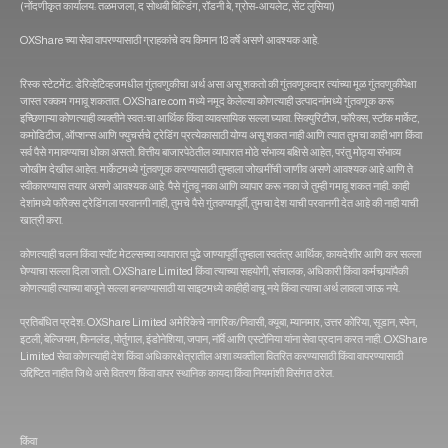
(नोंदणीकृत कार्यालय: तळमजला, द सोथबी बिल्डिंग, रॉडनी बे, ग्रोस-आयलेट, सेंट लुसिया)
OXShare च्या सेवा वापरण्यासाठी ग्राहकांचे वय किमान 18 वर्षे असणे आवश्यक आहे.
रिस्क स्टेटमेंट: डेरिव्हेटिव्हजमधील गुंतवणुकीचा अर्थ असा असू शकतो की गुंतवणूकदार त्यांच्या मूळ गुंतवणुकीपेक्षा
जास्त रक्कम गमावू शकतात. OXShare.com मध्ये नमूद केलेल्या कोणत्याही उत्पादनांमध्ये गुंतवणूक करू
इच्छिणाऱ्या कोणत्याही व्यक्तीने स्वतःचा आर्थिक किंवा व्यावसायिक सल्ला घ्यावा. सिक्युरिटीज, फॉरेक्स, स्टॉक मार्केट,
कमोडिटीज, ऑप्शन्स आणि फ्युचर्सचे ट्रेडिंग प्रत्येकासाठी योग्य असू शकत नाही आणि त्यात तुमचा काही भाग किंवा
सर्व पैसे गमावण्याचा धोका असतो. वित्तीय बाजारपेठेतील व्यापारात मोठे संभाव्य बक्षिसे आहेत, परंतु मोठ्या संभाव्य
जोखीम देखील आहेत. मार्केटमध्ये गुंतवणूक करण्यासाठी तुम्हाला जोखमींची जाणीव असणे आवश्यक आहे आणि ते
स्वीकारण्यास तयार असणे आवश्यक आहे. पैसे गुंतवू नका आणि व्यापार करू नका जे तुम्ही गमावू शकत नाही. काही
देशांमध्ये फॉरेक्स ट्रेडिंगला परवानगी नाही, तुमचे पैसे गुंतवण्यापूर्वी, तुमचा देश याची परवानगी देत आहे की नाही याची
खात्री करा.
कोणत्याही चलन किंवा स्पॉट मेटल्सच्या व्यापारात पुढे जाण्यापूर्वी तुम्हाला स्वतंत्र आर्थिक, कायदेशीर आणि कर सल्ला
घेण्याचा सल्ला दिला जातो. OXShare Limited किंवा त्‍याच्‍या सहयोगी, संचालक, अधिकारी किंवा कर्मचार्‍यांपैकी
कोणत्‍याही त्‍याच्‍या बाजूने सल्‍ला बनवण्‍यासाठी या साइटमध्‍ये काहीही वाचू नये किंवा त्याचा अर्थ लावला जाऊ नये.
प्रतिबंधित प्रदेश: OXShare Limited अमेरिकेचे नागरिक/निवासी, क्यूबा, म्यानमार, उत्तर कोरिया, सूडान, स्पेन,
इटली, बेल्जियम, फिनलंड, पोर्तुगाल, इंडोनेशिया, जपान, नॉर्वे आणि एस्टोनिया यांना सेवा प्रदान करत नाही. OXShare
Limited सेवा कोणत्याही देश किंवा अधिकारक्षेत्रातील अशा व्यक्तीला वितरित करण्यासाठी किंवा वापरण्यासाठी
उद्दिष्टित नाहीत जिथे असे वितरण किंवा वापर स्थानिक कायदा किंवा नियमांशी विसंगत ठरेल.
किंवा