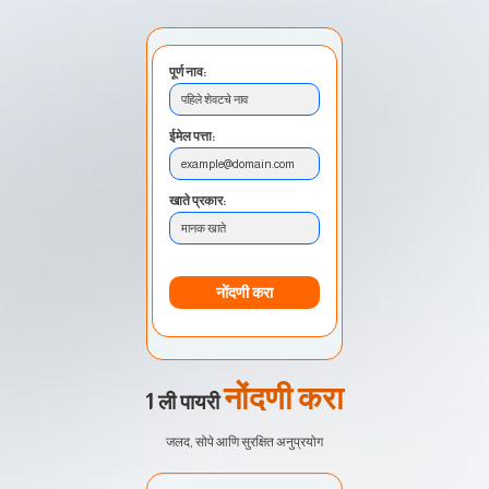
पूर्ण नाव:
पहिले शेवटचे नाव
ईमेल पत्ता:
example@domain.com
खाते प्रकार:
मानक खाते
नोंदणी करा
नोंदणी करा
1 ली पायरी
जलद, सोपे आणि सुरक्षित अनुप्रयोग