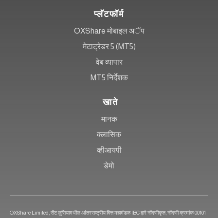
प्लॅटफॉर्म
OXShare मोबाइल अॅप
मेटाट्रेडर 5 (MT5)
वेब व्यापार
MT5 निर्देशक
खाते
मानक
क्लासिक
व्हीआयपी
डेमो
OXShare Limited, सेंट लुसियामधील आंतरराष्ट्रीय वित्त महामंडळ IBC द्वारे नोंदणीकृत, नोंदणी क्रमांक 00101