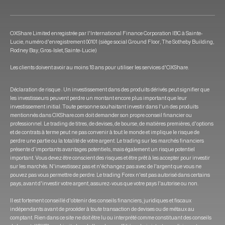
OXShare Limited enregistrée par l'International Finance Corporation IBC à Sainte-
Lucie, numéro d'enregistrement 00101 (siège social Ground Floor, The Sotheby Building,
Rodney Bay, Gros-Islet, Sainte-Lucie)
Les clients doivent avoir au moins 18 ans pour utiliser les services d'OXShare.
Déclaration de risque : Un investissement dans des produits dérivés peut signifier que
les investisseurs peuvent perdre un montant encore plus important que leur
investissement initial. Toute personne souhaitant investir dans l'un des produits
mentionnés dans OXShare.com doit demander son propre conseil financier ou
professionnel. Le trading de titres, de devises, de bourse, de matières premières, d'options
et de contrats à terme peut ne pas convenir à tout le monde et implique le risque de
perdre une partie ou la totalité de votre argent. Le trading sur les marchés financiers
présente d'importants avantages potentiels, mais également un risque potentiel
important. Vous devez être conscient des risques et être prêt à les accepter pour investir
sur les marchés. N'investissez pas et n'échangez pas avec de l'argent que vous ne
pouvez pas vous permettre de perdre. Le trading Forex n'est pas autorisé dans certains
pays, avant d'investir votre argent, assurez-vous que votre pays l'autorise ou non.
Il est fortement conseillé d'obtenir des conseils financiers, juridiques et fiscaux
indépendants avant de procéder à toute transaction de devises ou de métaux au
comptant. Rien dans ce site ne doit être lu ou interprété comme constituant des conseils