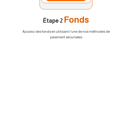
Fonds
Étape 2
Ajoutez des fonds en utilisant l'une de nos méthodes de
paiement sécurisées
EURUSD
1.2184 1.2186
GBPUSD
1.4167 1.4169
USDJPY
109.35 109.38
USDCAD
1.2101 1.2103