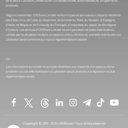
de la part d'OXShare Limited ou de l'un de ses affiliés, administrateurs, dirigeants ou
employés.
Régions restreintes : OXShare Limited ne fournit pas de services aux citoyens/résidents
des États-Unis, de Cuba, du Myanmar, de la Corée du Nord, du Soudan, d'Espagne,
d'Italie, de Belgique, de Finlande, du Portugal, d'Indonésie, du Japon, de Norvège et
d'Estonie. Les services d'OXShare Limited ne sont pas destinés à être distribués ou
utilisés par toute personne dans un pays ou une juridiction où une telle distribution ou
utilisation serait contraire aux lois ou réglementations locales.
OU
Les informations sur ce site ne sont pas destinées aux résidents d'un pays ou d'une
juridiction où une telle distribution ou utilisation serait contraire à la législation ou à la
réglementation locale.
Copyright © 2013 - 2025 | OXShare | Tous droits réservés