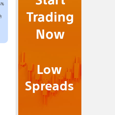
75%
ते