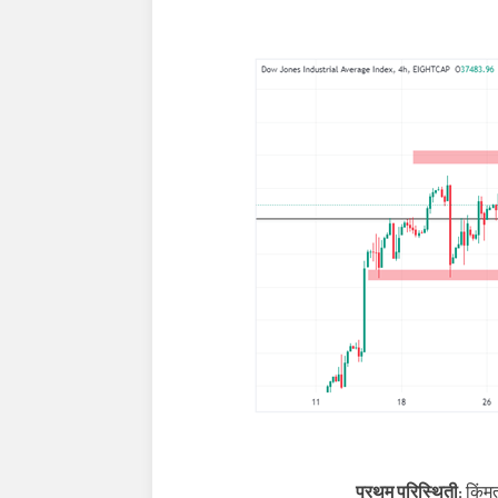
प्रथम परिस्थिती:
किंम