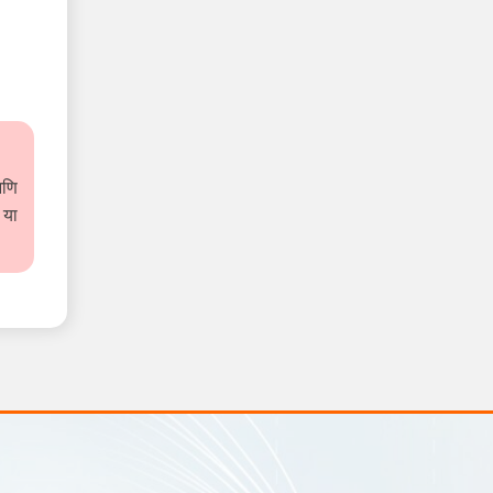
आणि
 या