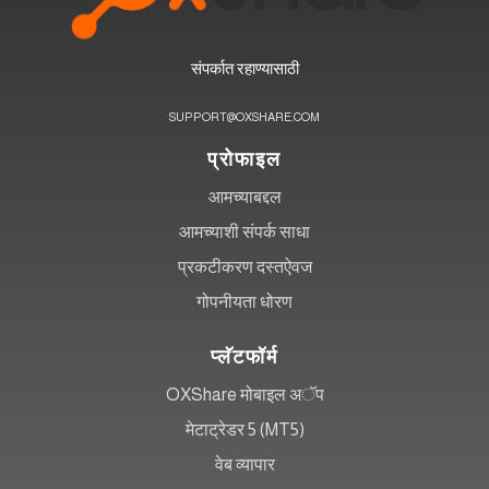
संपर्कात रहाण्यासाठी
SUPPORT@OXSHARE.COM
प्रोफाइल
आमच्याबद्दल
आमच्याशी संपर्क साधा
प्रकटीकरण दस्तऐवज
गोपनीयता धोरण
प्लॅटफॉर्म
OXShare मोबाइल अॅप
मेटाट्रेडर 5 (MT5)
वेब व्यापार