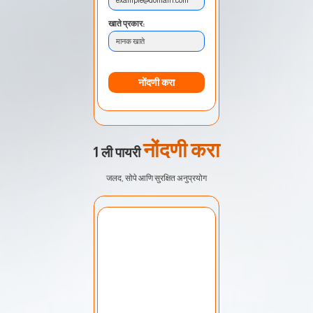
खाते प्रकार:
मानक खाते
नोंदणी करा
नोंदणी करा
1 ली पायरी
जलद, सोपे आणि सुरक्षित अनुप्रयोग
खाते निवडा:
माझे खाते