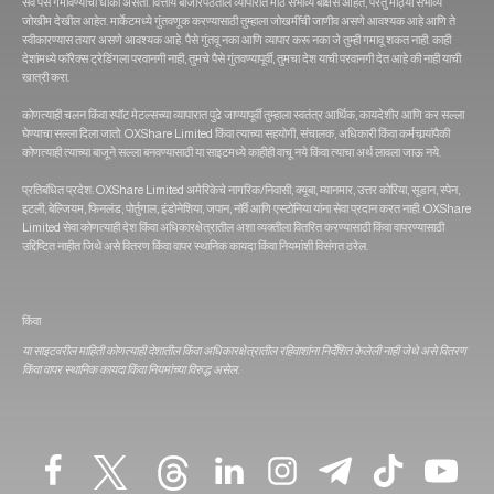
सर्व पैसे गमावण्याचा धोका असतो. वित्तीय बाजारपेठेतील व्यापारात मोठे संभाव्य बक्षिसे आहेत, परंतु मोठ्या संभाव्य
जोखीम देखील आहेत. मार्केटमध्ये गुंतवणूक करण्यासाठी तुम्हाला जोखमींची जाणीव असणे आवश्यक आहे आणि ते
स्वीकारण्यास तयार असणे आवश्यक आहे. पैसे गुंतवू नका आणि व्यापार करू नका जे तुम्ही गमावू शकत नाही. काही
देशांमध्ये फॉरेक्स ट्रेडिंगला परवानगी नाही, तुमचे पैसे गुंतवण्यापूर्वी, तुमचा देश याची परवानगी देत आहे की नाही याची
खात्री करा.
कोणत्याही चलन किंवा स्पॉट मेटल्सच्या व्यापारात पुढे जाण्यापूर्वी तुम्हाला स्वतंत्र आर्थिक, कायदेशीर आणि कर सल्ला
घेण्याचा सल्ला दिला जातो. OXShare Limited किंवा त्‍याच्‍या सहयोगी, संचालक, अधिकारी किंवा कर्मचार्‍यांपैकी
कोणत्‍याही त्‍याच्‍या बाजूने सल्‍ला बनवण्‍यासाठी या साइटमध्‍ये काहीही वाचू नये किंवा त्याचा अर्थ लावला जाऊ नये.
प्रतिबंधित प्रदेश: OXShare Limited अमेरिकेचे नागरिक/निवासी, क्यूबा, म्यानमार, उत्तर कोरिया, सूडान, स्पेन,
इटली, बेल्जियम, फिनलंड, पोर्तुगाल, इंडोनेशिया, जपान, नॉर्वे आणि एस्टोनिया यांना सेवा प्रदान करत नाही. OXShare
Limited सेवा कोणत्याही देश किंवा अधिकारक्षेत्रातील अशा व्यक्तीला वितरित करण्यासाठी किंवा वापरण्यासाठी
उद्दिष्टित नाहीत जिथे असे वितरण किंवा वापर स्थानिक कायदा किंवा नियमांशी विसंगत ठरेल.
किंवा
या साइटवरील माहिती कोणत्याही देशातील किंवा अधिकारक्षेत्रातील रहिवाशांना निर्देशित केलेली नाही जेथे असे वितरण
किंवा वापर स्थानिक कायदा किंवा नियमांच्या विरुद्ध असेल.