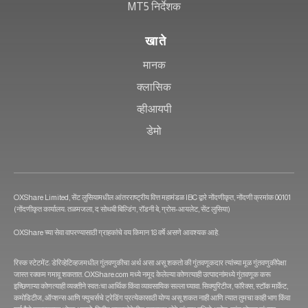
MT5 निर्देशक
खाते
मानक
क्लासिक
व्हीआयपी
डेमो
OXShare Limited, सेंट लुसियामधील आंतरराष्ट्रीय वित्त महामंडळ IBC द्वारे नोंदणीकृत, नोंदणी क्रमांक 00101
(नोंदणीकृत कार्यालय: तळमजला, द सोथबी बिल्डिंग, रॉडनी बे, ग्रोस-आयलेट, सेंट लुसिया)
OXShare च्या सेवा वापरण्यासाठी ग्राहकांचे वय किमान 18 वर्षे असणे आवश्यक आहे.
रिस्क स्टेटमेंट: डेरिव्हेटिव्हजमधील गुंतवणुकीचा अर्थ असा असू शकतो की गुंतवणूकदार त्यांच्या मूळ गुंतवणुकीपेक्षा
जास्त रक्कम गमावू शकतात. OXShare.com मध्ये नमूद केलेल्या कोणत्याही उत्पादनांमध्ये गुंतवणूक करू
इच्छिणाऱ्या कोणत्याही व्यक्तीने स्वतःचा आर्थिक किंवा व्यावसायिक सल्ला घ्यावा. सिक्युरिटीज, फॉरेक्स, स्टॉक मार्केट,
कमोडिटीज, ऑप्शन्स आणि फ्युचर्सचे ट्रेडिंग प्रत्येकासाठी योग्य असू शकत नाही आणि त्यात तुमचा काही भाग किंवा