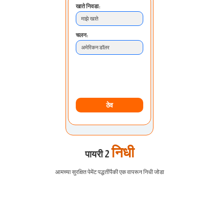
खाते निवडा:
माझे खाते
चलन:
अमेरिकन डॉलर
जमा करण्याची पद्धत:
बँक हस्तांतरण
ठेव
निधी
पायरी 2
आमच्या सुरक्षित पेमेंट पद्धतींपैकी एक वापरून निधी जोडा