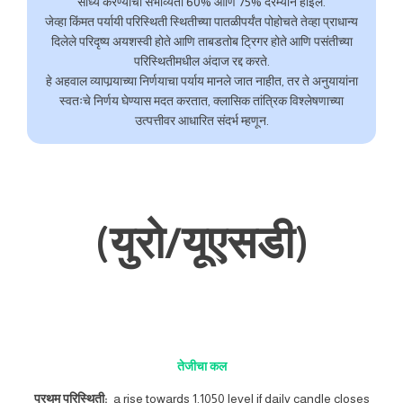
साध्य करण्याची संभाव्यता 60% आणि 75% दरम्यान होईल.
जेव्हा किंमत पर्यायी परिस्थिती स्थितीच्या पातळीपर्यंत पोहोचते तेव्हा प्राधान्य
दिलेले परिदृष्य अयशस्वी होते आणि ताबडतोब ट्रिगर होते आणि पसंतीच्या
परिस्थितीमधील अंदाज रद्द करते.
हे अहवाल व्यापार्‍याच्या निर्णयाचा पर्याय मानले जात नाहीत, तर ते अनुयायांना
स्वतःचे निर्णय घेण्यास मदत करतात, क्लासिक तांत्रिक विश्लेषणाच्या
उत्पत्तीवर आधारित संदर्भ म्हणून.
(युरो/यूएसडी)
तेजीचा कल
प्रथम परिस्थिती:
a rise towards 1.1050 level if daily candle closes