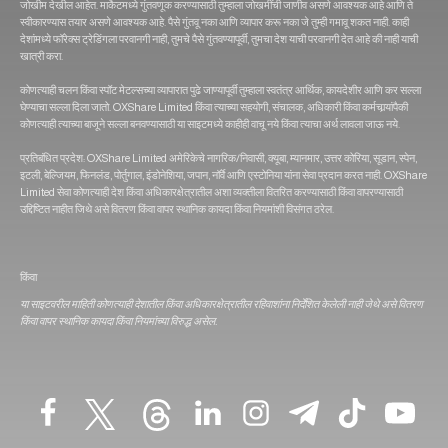
जोखीम देखील आहेत. मार्केटमध्ये गुंतवणूक करण्यासाठी तुम्हाला जोखमींची जाणीव असणे आवश्यक आहे आणि ते
स्वीकारण्यास तयार असणे आवश्यक आहे. पैसे गुंतवू नका आणि व्यापार करू नका जे तुम्ही गमावू शकत नाही. काही
देशांमध्ये फॉरेक्स ट्रेडिंगला परवानगी नाही, तुमचे पैसे गुंतवण्यापूर्वी, तुमचा देश याची परवानगी देत आहे की नाही याची
खात्री करा.
कोणत्याही चलन किंवा स्पॉट मेटल्सच्या व्यापारात पुढे जाण्यापूर्वी तुम्हाला स्वतंत्र आर्थिक, कायदेशीर आणि कर सल्ला
घेण्याचा सल्ला दिला जातो. OXShare Limited किंवा त्‍याच्‍या सहयोगी, संचालक, अधिकारी किंवा कर्मचार्‍यांपैकी
कोणत्‍याही त्‍याच्‍या बाजूने सल्‍ला बनवण्‍यासाठी या साइटमध्‍ये काहीही वाचू नये किंवा त्याचा अर्थ लावला जाऊ नये.
प्रतिबंधित प्रदेश: OXShare Limited अमेरिकेचे नागरिक/निवासी, क्यूबा, म्यानमार, उत्तर कोरिया, सूडान, स्पेन,
इटली, बेल्जियम, फिनलंड, पोर्तुगाल, इंडोनेशिया, जपान, नॉर्वे आणि एस्टोनिया यांना सेवा प्रदान करत नाही. OXShare
Limited सेवा कोणत्याही देश किंवा अधिकारक्षेत्रातील अशा व्यक्तीला वितरित करण्यासाठी किंवा वापरण्यासाठी
उद्दिष्टित नाहीत जिथे असे वितरण किंवा वापर स्थानिक कायदा किंवा नियमांशी विसंगत ठरेल.
किंवा
या साइटवरील माहिती कोणत्याही देशातील किंवा अधिकारक्षेत्रातील रहिवाशांना निर्देशित केलेली नाही जेथे असे वितरण
किंवा वापर स्थानिक कायदा किंवा नियमांच्या विरुद्ध असेल.