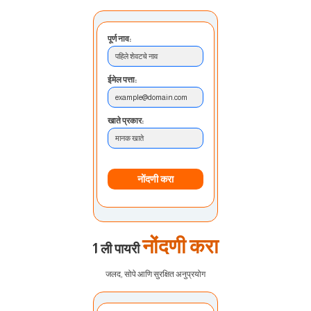
पूर्ण नाव:
पहिले शेवटचे नाव
ईमेल पत्ता:
example@domain.com
खाते प्रकार:
मानक खाते
नोंदणी करा
नोंदणी करा
1 ली पायरी
जलद, सोपे आणि सुरक्षित अनुप्रयोग