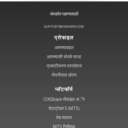
संपर्कात रहाण्यासाठी
SUPPORT@OXSHARE.COM
प्रोफाइल
आमच्याबद्दल
आमच्याशी संपर्क साधा
प्रकटीकरण दस्तऐवज
गोपनीयता धोरण
प्लॅटफॉर्म
OXShare मोबाइल अॅप
मेटाट्रेडर 5 (MT5)
वेब व्यापार
MT5 निर्देशक