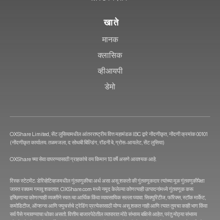
खाते
मानक
क्लासिक
व्हीआयपी
डेमो
OXShare Limited, सेंट लुसियामधील आंतरराष्ट्रीय वित्त महामंडळ IBC द्वारे नोंदणीकृत, नोंदणी क्रमांक 00101
(नोंदणीकृत कार्यालय: तळमजला, द सोथबी बिल्डिंग, रॉडनी बे, ग्रोस-आयलेट, सेंट लुसिया)
OXShare च्या सेवा वापरण्यासाठी ग्राहकांचे वय किमान 18 वर्षे असणे आवश्यक आहे.
रिस्क स्टेटमेंट: डेरिव्हेटिव्हजमधील गुंतवणुकीचा अर्थ असा असू शकतो की गुंतवणूकदार त्यांच्या मूळ गुंतवणुकीपेक्षा
जास्त रक्कम गमावू शकतात. OXShare.com मध्ये नमूद केलेल्या कोणत्याही उत्पादनांमध्ये गुंतवणूक करू
इच्छिणाऱ्या कोणत्याही व्यक्तीने स्वतःचा आर्थिक किंवा व्यावसायिक सल्ला घ्यावा. सिक्युरिटीज, फॉरेक्स, स्टॉक मार्केट,
कमोडिटीज, ऑप्शन्स आणि फ्युचर्सचे ट्रेडिंग प्रत्येकासाठी योग्य असू शकत नाही आणि त्यात तुमचा काही भाग किंवा
सर्व पैसे गमावण्याचा धोका असतो. वित्तीय बाजारपेठेतील व्यापारात मोठे संभाव्य बक्षिसे आहेत, परंतु मोठ्या संभाव्य