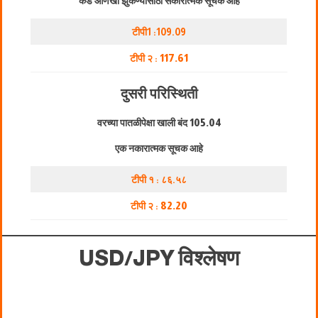
कडे आणखी झुकण्यासाठी सकारात्मक सूचक आहे
टीपी1 :109.09
टीपी २ :
117.61
दुसरी परिस्थिती
वरच्या पातळीपेक्षा खाली बंद
105.04
एक नकारात्मक सूचक आहे
टीपी १ : ८६.५८
टीपी २ :
82.20
USD/JPY विश्लेषण