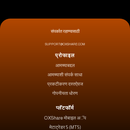
संपर्कात रहाण्यासाठी
SUPPORT@OXSHARE.COM
प्रोफाइल
आमच्याबद्दल
आमच्याशी संपर्क साधा
प्रकटीकरण दस्तऐवज
गोपनीयता धोरण
प्लॅटफॉर्म
OXShare मोबाइल अॅप
मेटाट्रेडर 5 (MT5)