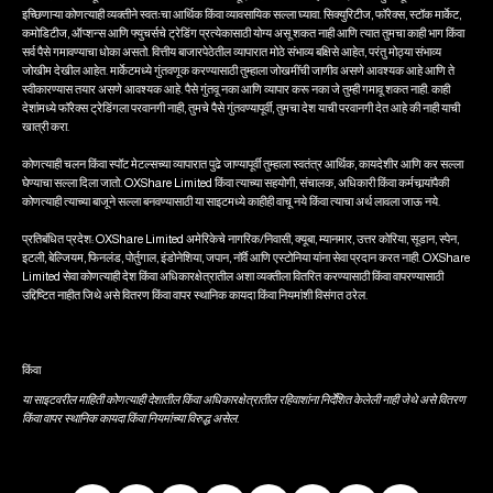
इच्छिणाऱ्या कोणत्याही व्यक्तीने स्वतःचा आर्थिक किंवा व्यावसायिक सल्ला घ्यावा. सिक्युरिटीज, फॉरेक्स, स्टॉक मार्केट,
कमोडिटीज, ऑप्शन्स आणि फ्युचर्सचे ट्रेडिंग प्रत्येकासाठी योग्य असू शकत नाही आणि त्यात तुमचा काही भाग किंवा
सर्व पैसे गमावण्याचा धोका असतो. वित्तीय बाजारपेठेतील व्यापारात मोठे संभाव्य बक्षिसे आहेत, परंतु मोठ्या संभाव्य
जोखीम देखील आहेत. मार्केटमध्ये गुंतवणूक करण्यासाठी तुम्हाला जोखमींची जाणीव असणे आवश्यक आहे आणि ते
स्वीकारण्यास तयार असणे आवश्यक आहे. पैसे गुंतवू नका आणि व्यापार करू नका जे तुम्ही गमावू शकत नाही. काही
देशांमध्ये फॉरेक्स ट्रेडिंगला परवानगी नाही, तुमचे पैसे गुंतवण्यापूर्वी, तुमचा देश याची परवानगी देत आहे की नाही याची
खात्री करा.
कोणत्याही चलन किंवा स्पॉट मेटल्सच्या व्यापारात पुढे जाण्यापूर्वी तुम्हाला स्वतंत्र आर्थिक, कायदेशीर आणि कर सल्ला
घेण्याचा सल्ला दिला जातो. OXShare Limited किंवा त्‍याच्‍या सहयोगी, संचालक, अधिकारी किंवा कर्मचार्‍यांपैकी
कोणत्‍याही त्‍याच्‍या बाजूने सल्‍ला बनवण्‍यासाठी या साइटमध्‍ये काहीही वाचू नये किंवा त्याचा अर्थ लावला जाऊ नये.
प्रतिबंधित प्रदेश: OXShare Limited अमेरिकेचे नागरिक/निवासी, क्यूबा, म्यानमार, उत्तर कोरिया, सूडान, स्पेन,
इटली, बेल्जियम, फिनलंड, पोर्तुगाल, इंडोनेशिया, जपान, नॉर्वे आणि एस्टोनिया यांना सेवा प्रदान करत नाही. OXShare
Limited सेवा कोणत्याही देश किंवा अधिकारक्षेत्रातील अशा व्यक्तीला वितरित करण्यासाठी किंवा वापरण्यासाठी
उद्दिष्टित नाहीत जिथे असे वितरण किंवा वापर स्थानिक कायदा किंवा नियमांशी विसंगत ठरेल.
किंवा
या साइटवरील माहिती कोणत्याही देशातील किंवा अधिकारक्षेत्रातील रहिवाशांना निर्देशित केलेली नाही जेथे असे वितरण
किंवा वापर स्थानिक कायदा किंवा नियमांच्या विरुद्ध असेल.