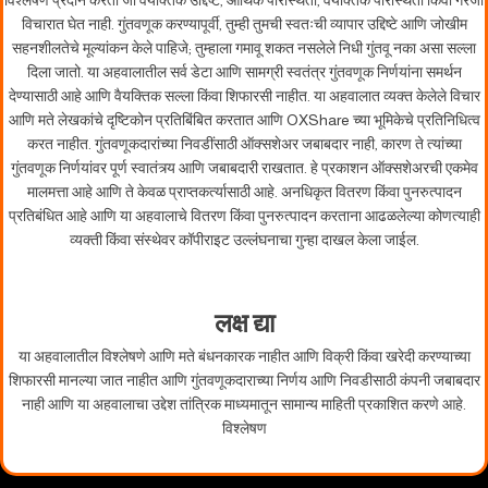
विचारात घेत नाही. गुंतवणूक करण्यापूर्वी, तुम्ही तुमची स्वतःची व्यापार उद्दिष्टे आणि जोखीम
सहनशीलतेचे मूल्यांकन केले पाहिजे; तुम्हाला गमावू शकत नसलेले निधी गुंतवू नका असा सल्ला
दिला जातो. या अहवालातील सर्व डेटा आणि सामग्री स्वतंत्र गुंतवणूक निर्णयांना समर्थन
देण्यासाठी आहे आणि वैयक्तिक सल्ला किंवा शिफारसी नाहीत. या अहवालात व्यक्त केलेले विचार
आणि मते लेखकांचे दृष्टिकोन प्रतिबिंबित करतात आणि OXShare च्या भूमिकेचे प्रतिनिधित्व
करत नाहीत. गुंतवणूकदारांच्या निवडींसाठी ऑक्सशेअर जबाबदार नाही, कारण ते त्यांच्या
गुंतवणूक निर्णयांवर पूर्ण स्वातंत्र्य आणि जबाबदारी राखतात. हे प्रकाशन ऑक्सशेअरची एकमेव
मालमत्ता आहे आणि ते केवळ प्राप्तकर्त्यासाठी आहे. अनधिकृत वितरण किंवा पुनरुत्पादन
प्रतिबंधित आहे आणि या अहवालाचे वितरण किंवा पुनरुत्पादन करताना आढळलेल्या कोणत्याही
व्यक्ती किंवा संस्थेवर कॉपीराइट उल्लंघनाचा गुन्हा दाखल केला जाईल.
लक्ष द्या
या अहवालातील विश्लेषणे आणि मते बंधनकारक नाहीत आणि विक्री किंवा खरेदी करण्याच्या
शिफारसी मानल्या जात नाहीत आणि गुंतवणूकदाराच्या निर्णय आणि निवडीसाठी कंपनी जबाबदार
नाही आणि या अहवालाचा उद्देश तांत्रिक माध्यमातून सामान्य माहिती प्रकाशित करणे आहे.
विश्लेषण