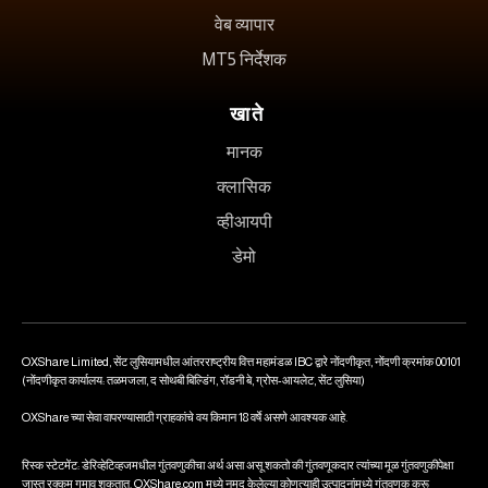
वेब व्यापार
MT5 निर्देशक
खाते
मानक
क्लासिक
व्हीआयपी
डेमो
OXShare Limited, सेंट लुसियामधील आंतरराष्ट्रीय वित्त महामंडळ IBC द्वारे नोंदणीकृत, नोंदणी क्रमांक 00101
(नोंदणीकृत कार्यालय: तळमजला, द सोथबी बिल्डिंग, रॉडनी बे, ग्रोस-आयलेट, सेंट लुसिया)
OXShare च्या सेवा वापरण्यासाठी ग्राहकांचे वय किमान 18 वर्षे असणे आवश्यक आहे.
रिस्क स्टेटमेंट: डेरिव्हेटिव्हजमधील गुंतवणुकीचा अर्थ असा असू शकतो की गुंतवणूकदार त्यांच्या मूळ गुंतवणुकीपेक्षा
जास्त रक्कम गमावू शकतात. OXShare.com मध्ये नमूद केलेल्या कोणत्याही उत्पादनांमध्ये गुंतवणूक करू