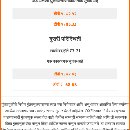
कडे आणखी झुकण्यासाठी सकारात्मक सूचक आहे
टीपी १ : ८२.५२
टीपी २ :
85.32
दुसरी परिस्थिती
खाली बंद होते
77.71
एक नकारात्मक सूचक आहे
टीपी १ : ७२.०३
टीपी २ :
68.68
गुंतवणूकीचे निर्णय गुंतवणूकदाराच्या स्वतःच्या निर्णयावर आणि अनुभवावर आधारित किंवा त्यांच्या
आर्थिक सल्लागारांच्या स्वतंत्र सल्ल्यानुसार घेतले पाहिजेत. OXShare निर्णयांवर प्रभाव
पाडण्यासाठी गुंतवणूक सल्ला देत नाही; येथील सामग्री सामान्य माहिती आहे आणि ती सहाय्यक
किंवा गुंतवणूक सेवा म्हणून किंवा आर्थिक सल्ला म्हणून मानली जाऊ नये. हा अहवाल व्यापक
विश्लेषण प्रदान करतो जो वैयक्तिक उद्दिष्टे, आर्थिक परिस्थिती, वैयक्तिक परिस्थिती किंवा गरजा