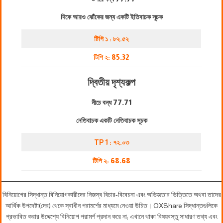
দিকে আরও ঝোঁকের জন্য একটি ইতিবাচক সূচক
টিপি ১ : ৮২.৫২
টিপি ২:
85.32
দ্বিতীয় দৃশ্যকল্প
নীচে বন্ধ
77.71
নেতিবাচক একটি নেতিবাচক সূচক
TP 1 : ৭২.০৩
টিপি ২:
68.68
বিনিয়োগের সিদ্ধান্ত বিনিয়োগকারীদের নিজস্ব বিচার-বিবেচনা এবং অভিজ্ঞতার ভিত্তিতে অথবা তাদের
আর্থিক উপদেষ্টা(দের) থেকে স্বাধীন পরামর্শের মাধ্যমে নেওয়া উচিত। OXShare সিদ্ধান্তগুলিকে
প্রভাবিত করার উদ্দেশ্যে বিনিয়োগ পরামর্শ প্রদান করে না; এখানে থাকা বিষয়বস্তু সাধারণ তথ্য এবং