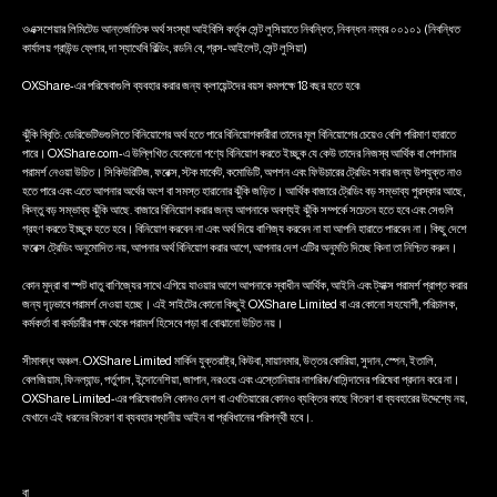
ওএক্সশেয়ার লিমিটেড আন্তর্জাতিক অর্থ সংস্থা আইবিসি কর্তৃক সেন্ট লুসিয়াতে নিবন্ধিত, নিবন্ধন নম্বর ০০১০১ (নিবন্ধিত
কার্যালয় গ্রাউন্ড ফ্লোর, দা স্যাথেবি বিল্ডিং, রডনি বে, গ্রস-আইলেট, সেন্ট লুসিয়া)
OXShare-এর পরিষেবাগুলি ব্যবহার করার জন্য ক্লায়েন্টদের বয়স কমপক্ষে 18 বছর হতে হবে৷
ঝুঁকি বিবৃতি: ডেরিভেটিভগুলিতে বিনিয়োগের অর্থ হতে পারে বিনিয়োগকারীরা তাদের মূল বিনিয়োগের চেয়েও বেশি পরিমাণ হারাতে
পারে। OXShare.com-এ উল্লিখিত যেকোনো পণ্যে বিনিয়োগ করতে ইচ্ছুক যে কেউ তাদের নিজস্ব আর্থিক বা পেশাদার
পরামর্শ নেওয়া উচিত। সিকিউরিটিজ, ফরেক্স, স্টক মার্কেট, কমোডিটি, অপশন এবং ফিউচারের ট্রেডিং সবার জন্য উপযুক্ত নাও
হতে পারে এবং এতে আপনার অর্থের অংশ বা সমস্ত হারানোর ঝুঁকি জড়িত। আর্থিক বাজারে ট্রেডিং বড় সম্ভাব্য পুরস্কার আছে,
কিন্তু বড় সম্ভাব্য ঝুঁকি আছে. বাজারে বিনিয়োগ করার জন্য আপনাকে অবশ্যই ঝুঁকি সম্পর্কে সচেতন হতে হবে এবং সেগুলি
গ্রহণ করতে ইচ্ছুক হতে হবে। বিনিয়োগ করবেন না এবং অর্থ দিয়ে বাণিজ্য করবেন না যা আপনি হারাতে পারবেন না। কিছু দেশে
ফরেক্স ট্রেডিং অনুমোদিত নয়, আপনার অর্থ বিনিয়োগ করার আগে, আপনার দেশ এটির অনুমতি দিচ্ছে কিনা তা নিশ্চিত করুন।
কোন মুদ্রা বা স্পট ধাতু বাণিজ্যের সাথে এগিয়ে যাওয়ার আগে আপনাকে স্বাধীন আর্থিক, আইনি এবং ট্যাক্স পরামর্শ প্রাপ্ত করার
জন্য দৃঢ়ভাবে পরামর্শ দেওয়া হচ্ছে। এই সাইটের কোনো কিছুই OXShare Limited বা এর কোনো সহযোগী, পরিচালক,
কর্মকর্তা বা কর্মচারীর পক্ষ থেকে পরামর্শ হিসেবে পড়া বা বোঝানো উচিত নয়।
সীমাবদ্ধ অঞ্চল: OXShare Limited মার্কিন যুক্তরাষ্ট্র, কিউবা, মায়ানমার, উত্তর কোরিয়া, সুদান, স্পেন, ইতালি,
বেলজিয়াম, ফিনল্যান্ড, পর্তুগাল, ইন্দোনেশিয়া, জাপান, নরওয়ে এবং এস্তোনিয়ার নাগরিক/বাসিন্দাদের পরিষেবা প্রদান করে না।
OXShare Limited-এর পরিষেবাগুলি কোনও দেশ বা এখতিয়ারের কোনও ব্যক্তির কাছে বিতরণ বা ব্যবহারের উদ্দেশ্যে নয়,
যেখানে এই ধরনের বিতরণ বা ব্যবহার স্থানীয় আইন বা প্রবিধানের পরিপন্থী হবে।.
বা