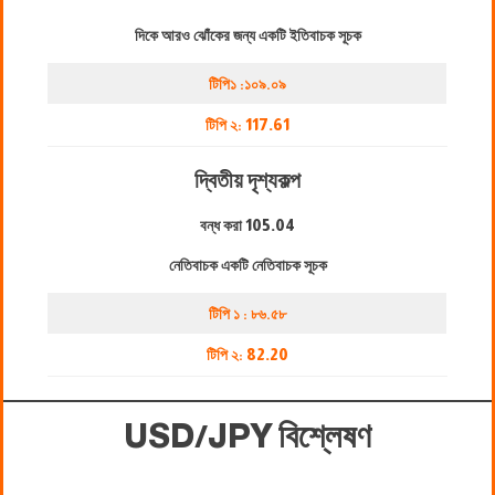
দিকে আরও ঝোঁকের জন্য একটি ইতিবাচক সূচক
টিপি১ :১০৯.০৯
টিপি ২:
117.61
দ্বিতীয় দৃশ্যকল্প
বন্ধ করা
105.04
নেতিবাচক একটি নেতিবাচক সূচক
টিপি ১ : ৮৬.৫৮
টিপি ২:
82.20
USD/JPY বিশ্লেষণ