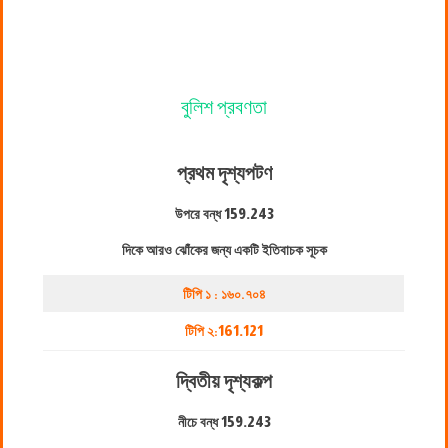
বুলিশ প্রবণতা
প্রথম দৃশ্যপট
ণ
উপরে বন্ধ
159.243
দিকে আরও ঝোঁকের জন্য একটি ইতিবাচক সূচক
টিপি ১ : ১৬০.৭০৪
টিপি ২:
161.121
দ্বিতীয় দৃশ্যকল্প
নীচে বন্ধ
159.243