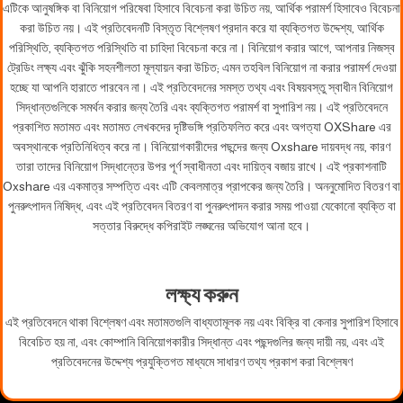
এটিকে আনুষঙ্গিক বা বিনিয়োগ পরিষেবা হিসাবে বিবেচনা করা উচিত নয়, আর্থিক পরামর্শ হিসাবেও বিবেচনা
করা উচিত নয়। এই প্রতিবেদনটি বিস্তৃত বিশ্লেষণ প্রদান করে যা ব্যক্তিগত উদ্দেশ্য, আর্থিক
পরিস্থিতি, ব্যক্তিগত পরিস্থিতি বা চাহিদা বিবেচনা করে না। বিনিয়োগ করার আগে, আপনার নিজস্ব
ট্রেডিং লক্ষ্য এবং ঝুঁকি সহনশীলতা মূল্যায়ন করা উচিত; এমন তহবিল বিনিয়োগ না করার পরামর্শ দেওয়া
হচ্ছে যা আপনি হারাতে পারবেন না। এই প্রতিবেদনের সমস্ত তথ্য এবং বিষয়বস্তু স্বাধীন বিনিয়োগ
সিদ্ধান্তগুলিকে সমর্থন করার জন্য তৈরি এবং ব্যক্তিগত পরামর্শ বা সুপারিশ নয়। এই প্রতিবেদনে
প্রকাশিত মতামত এবং মতামত লেখকদের দৃষ্টিভঙ্গি প্রতিফলিত করে এবং অগত্যা OXShare এর
অবস্থানকে প্রতিনিধিত্ব করে না। বিনিয়োগকারীদের পছন্দের জন্য Oxshare দায়বদ্ধ নয়, কারণ
তারা তাদের বিনিয়োগ সিদ্ধান্তের উপর পূর্ণ স্বাধীনতা এবং দায়িত্ব বজায় রাখে। এই প্রকাশনাটি
Oxshare এর একমাত্র সম্পত্তি এবং এটি কেবলমাত্র প্রাপকের জন্য তৈরি। অননুমোদিত বিতরণ বা
পুনরুৎপাদন নিষিদ্ধ, এবং এই প্রতিবেদন বিতরণ বা পুনরুৎপাদন করার সময় পাওয়া যেকোনো ব্যক্তি বা
সত্তার বিরুদ্ধে কপিরাইট লঙ্ঘনের অভিযোগ আনা হবে।
লক্ষ্য করুন
এই প্রতিবেদনে থাকা বিশ্লেষণ এবং মতামতগুলি বাধ্যতামূলক নয় এবং বিক্রি বা কেনার সুপারিশ হিসাবে
বিবেচিত হয় না, এবং কোম্পানি বিনিয়োগকারীর সিদ্ধান্ত এবং পছন্দগুলির জন্য দায়ী নয়, এবং এই
প্রতিবেদনের উদ্দেশ্য প্রযুক্তিগত মাধ্যমে সাধারণ তথ্য প্রকাশ করা বিশ্লেষণ