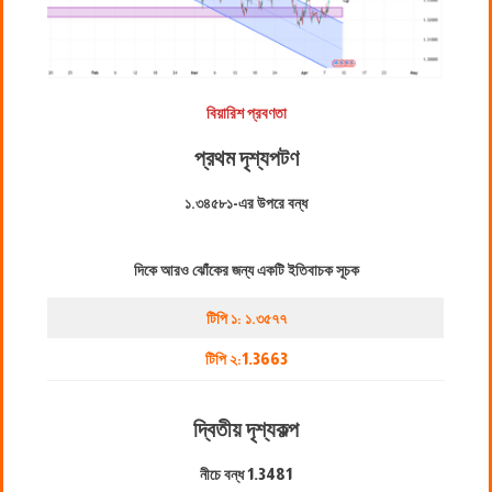
বিয়ারিশ প্রবণতা
প্রথম দৃশ্যপট
ণ
১.৩৪৫৮১-এর উপরে বন্ধ
দিকে আরও ঝোঁকের জন্য একটি ইতিবাচক সূচক
টিপি ১: ১.৩৫৭৭
টিপি ২:
1.3663
দ্বিতীয় দৃশ্যকল্প
নীচে বন্ধ
1.3481