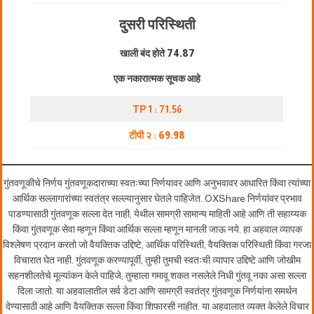
दुसरी परिस्थिती
खाली बंद होते
74.87
एक नकारात्मक सूचक आहे
TP 1 : 71.56
टीपी २ :
69.98
गुंतवणूकीचे निर्णय गुंतवणूकदाराच्या स्वतःच्या निर्णयावर आणि अनुभवावर आधारित किंवा त्यांच्या
आर्थिक सल्लागारांच्या स्वतंत्र सल्ल्यानुसार घेतले पाहिजेत. OXShare निर्णयांवर प्रभाव
पाडण्यासाठी गुंतवणूक सल्ला देत नाही; येथील सामग्री सामान्य माहिती आहे आणि ती सहाय्यक
किंवा गुंतवणूक सेवा म्हणून किंवा आर्थिक सल्ला म्हणून मानली जाऊ नये. हा अहवाल व्यापक
विश्लेषण प्रदान करतो जो वैयक्तिक उद्दिष्टे, आर्थिक परिस्थिती, वैयक्तिक परिस्थिती किंवा गरजा
विचारात घेत नाही. गुंतवणूक करण्यापूर्वी, तुम्ही तुमची स्वतःची व्यापार उद्दिष्टे आणि जोखीम
सहनशीलतेचे मूल्यांकन केले पाहिजे; तुम्हाला गमावू शकत नसलेले निधी गुंतवू नका असा सल्ला
दिला जातो. या अहवालातील सर्व डेटा आणि सामग्री स्वतंत्र गुंतवणूक निर्णयांना समर्थन
देण्यासाठी आहे आणि वैयक्तिक सल्ला किंवा शिफारसी नाहीत. या अहवालात व्यक्त केलेले विचार