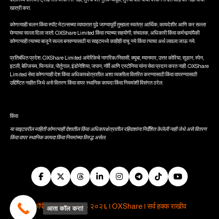
खात्री करा.
कोणत्याही चलन किंवा स्पॉट मेटल्सच्या व्यापारात पुढे जाण्यापूर्वी तुम्हाला स्वतंत्र आर्थिक, कायदेशीर आणि कर सल्ला
घेण्याचा सल्ला दिला जातो. OXShare Limited किंवा त्‍याच्‍या सहयोगी, संचालक, अधिकारी किंवा कर्मचार्‍यांपैकी
कोणत्‍याही त्‍याच्‍या बाजूने सल्‍ला बनवण्‍यासाठी या साइटमध्‍ये काहीही वाचू नये किंवा त्याचा अर्थ लावला जाऊ नये.
प्रतिबंधित प्रदेश: OXShare Limited अमेरिकेचे नागरिक/निवासी, क्यूबा, म्यानमार, उत्तर कोरिया, सूडान, स्पेन,
इटली, बेल्जियम, फिनलंड, पोर्तुगाल, इंडोनेशिया, जपान, नॉर्वे आणि एस्टोनिया यांना सेवा प्रदान करत नाही. OXShare
Limited सेवा कोणत्याही देश किंवा अधिकारक्षेत्रातील अशा व्यक्तीला वितरित करण्यासाठी किंवा वापरण्यासाठी
उद्दिष्टित नाहीत जिथे असे वितरण किंवा वापर स्थानिक कायदा किंवा नियमांशी विसंगत ठरेल.
किंवा
या साइटवरील माहिती कोणत्याही देशातील किंवा अधिकारक्षेत्रातील रहिवाशांना निर्देशित केलेली नाही जेथे असे वितरण
किंवा वापर स्थानिक कायदा किंवा नियमांच्या विरुद्ध असेल.
कॉपीराइट © २०१३ - २०२६ | OXShare | सर्व हक्क राखीव
आता कॉल करा!