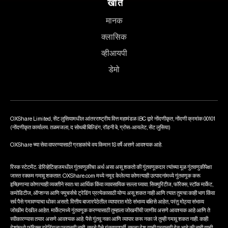
खाते
मानक
क्लासिक
व्हीआयपी
डेमो
OXShare Limited, सेंट लुसियामधील आंतरराष्ट्रीय वित्त महामंडळ IBC द्वारे नोंदणीकृत, नोंदणी क्रमांक 00101
(नोंदणीकृत कार्यालय: तळमजला, द सोथबी बिल्डिंग, रॉडनी बे, ग्रोस-आयलेट, सेंट लुसिया)
OXShare च्या सेवा वापरण्यासाठी ग्राहकांचे वय किमान 18 वर्षे असणे आवश्यक आहे.
रिस्क स्टेटमेंट: डेरिव्हेटिव्हजमधील गुंतवणुकीचा अर्थ असा असू शकतो की गुंतवणूकदार त्यांच्या मूळ गुंतवणुकीपेक्षा
जास्त रक्कम गमावू शकतात. OXShare.com मध्ये नमूद केलेल्या कोणत्याही उत्पादनांमध्ये गुंतवणूक करू
इच्छिणाऱ्या कोणत्याही व्यक्तीने स्वतःचा आर्थिक किंवा व्यावसायिक सल्ला घ्यावा. सिक्युरिटीज, फॉरेक्स, स्टॉक मार्केट,
कमोडिटीज, ऑप्शन्स आणि फ्युचर्सचे ट्रेडिंग प्रत्येकासाठी योग्य असू शकत नाही आणि त्यात तुमचा काही भाग किंवा
सर्व पैसे गमावण्याचा धोका असतो. वित्तीय बाजारपेठेतील व्यापारात मोठे संभाव्य बक्षिसे आहेत, परंतु मोठ्या संभाव्य
जोखीम देखील आहेत. मार्केटमध्ये गुंतवणूक करण्यासाठी तुम्हाला जोखमींची जाणीव असणे आवश्यक आहे आणि ते
स्वीकारण्यास तयार असणे आवश्यक आहे. पैसे गुंतवू नका आणि व्यापार करू नका जे तुम्ही गमावू शकत नाही. काही
देशांमध्ये फॉरेक्स ट्रेडिंगला परवानगी नाही, तुमचे पैसे गुंतवण्यापूर्वी, तुमचा देश याची परवानगी देत आहे की नाही याची