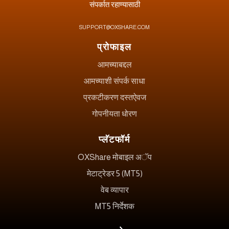
संपर्कात रहाण्यासाठी
SUPPORT@OXSHARE.COM
प्रोफाइल
आमच्याबद्दल
आमच्याशी संपर्क साधा
प्रकटीकरण दस्तऐवज
गोपनीयता धोरण
प्लॅटफॉर्म
OXShare मोबाइल अॅप
मेटाट्रेडर 5 (MT5)
वेब व्यापार
MT5 निर्देशक