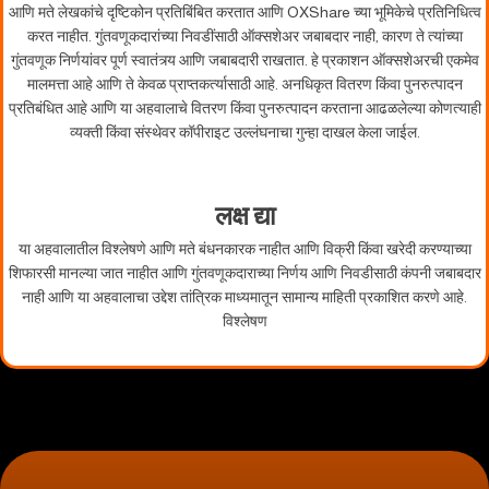
आणि मते लेखकांचे दृष्टिकोन प्रतिबिंबित करतात आणि OXShare च्या भूमिकेचे प्रतिनिधित्व
करत नाहीत. गुंतवणूकदारांच्या निवडींसाठी ऑक्सशेअर जबाबदार नाही, कारण ते त्यांच्या
गुंतवणूक निर्णयांवर पूर्ण स्वातंत्र्य आणि जबाबदारी राखतात. हे प्रकाशन ऑक्सशेअरची एकमेव
मालमत्ता आहे आणि ते केवळ प्राप्तकर्त्यासाठी आहे. अनधिकृत वितरण किंवा पुनरुत्पादन
प्रतिबंधित आहे आणि या अहवालाचे वितरण किंवा पुनरुत्पादन करताना आढळलेल्या कोणत्याही
व्यक्ती किंवा संस्थेवर कॉपीराइट उल्लंघनाचा गुन्हा दाखल केला जाईल.
लक्ष द्या
या अहवालातील विश्लेषणे आणि मते बंधनकारक नाहीत आणि विक्री किंवा खरेदी करण्याच्या
शिफारसी मानल्या जात नाहीत आणि गुंतवणूकदाराच्या निर्णय आणि निवडीसाठी कंपनी जबाबदार
नाही आणि या अहवालाचा उद्देश तांत्रिक माध्यमातून सामान्य माहिती प्रकाशित करणे आहे.
विश्लेषण