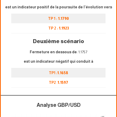
est un indicateur positif de la poursuite de l'évolution vers
TP 1 :
1.1790
TP 2 :
1.1923
Deuxième scénario
Fermeture en dessous de
: 1.1757
est un indicateur négatif qui conduit à
TP1 :
1.1658
TP2
:
1.1597
Analyse GBP/USD