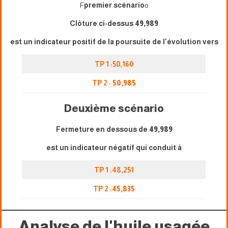
F
premier scénario
o
Clôture ci-dessus
49,989
est un indicateur positif de la poursuite de l'évolution vers
TP 1 :50,160
TP 2 :
50,985
Deuxième scénario
Fermeture en dessous de
49,989
est un indicateur négatif qui conduit à
TP 1 :48,251
TP 2 :
45,835
Analyse de l'huile usagée