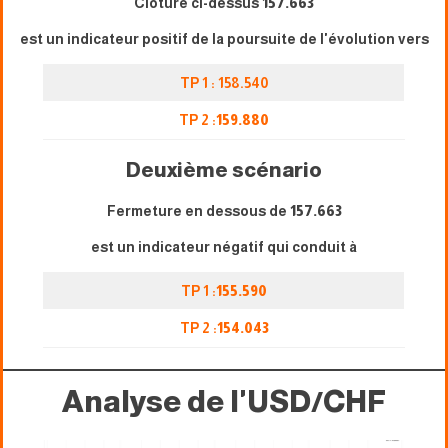
Clôture ci-dessus
157.663
est un indicateur positif de la poursuite de l'évolution vers
TP 1 : 158.540
TP 2 :
159.880
Deuxième scénario
Fermeture en dessous de
157.663
est un indicateur négatif qui conduit à
TP 1 :
155.590
TP 2 :
154.043
Analyse de l'USD/CHF