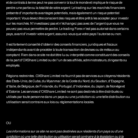
et de contrats à terme peut ne pas convenir à tout le monde et implique le risque de
perdre une partie ou la totalité de votre argent. Le trading sur les marchés financiers
présente d'importants avantages potentiels, mais également un risque potentiel
important. Vous devez être conscient des risques et être prêt à les accepter pour investir
sur les marchés. N'investissez pas et n'échangez pas avec de l'argent que vous ne
pouvez pas vous permettre de perdre. Le trading Forex n'est pas autorisé dans certains
pays, avant d'investir votre argent, assurez-vous que votre pays l'autorise ou non.
Il est fortement conseillé d'obtenir des conseils financiers, juridiques et fiscaux
indépendants avant de procéder à toute transaction de devises ou de métaux au
comptant. Rien dans ce site ne doit être lu ou interprété comme constituant des conseils
de la part d'OXShare Limited ou de l'un de ses affiliés, administrateurs, dirigeants ou
employés.
Régions restreintes : OXShare Limited ne fournit pas de services aux citoyens/résidents
des États-Unis, de Cuba, du Myanmar, de la Corée du Nord, du Soudan, d'Espagne,
d'Italie, de Belgique, de Finlande, du Portugal, d'Indonésie, du Japon, de Norvège et
d'Estonie. Les services d'OXShare Limited ne sont pas destinés à être distribués ou
utilisés par toute personne dans un pays ou une juridiction où une telle distribution ou
utilisation serait contraire aux lois ou réglementations locales.
OU
Les informations sur ce site ne sont pas destinées aux résidents d'un pays ou d'une
juridiction où une telle distribution ou utilisation serait contraire à la législation ou à la