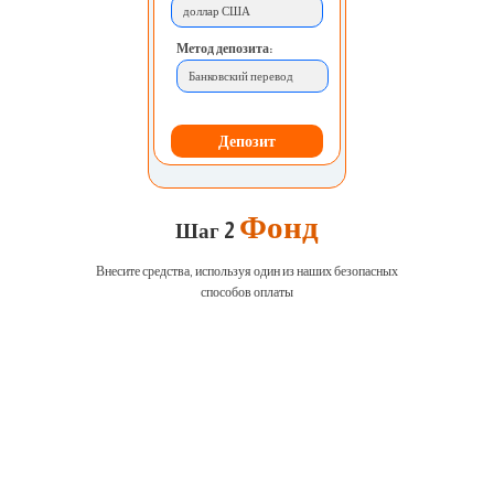
доллар США
Метод депозита:
Банковский перевод
Депозит
Фонд
Шаг 2
Внесите средства, используя один из наших безопасных
способов оплаты
EURUSD
1.2184 1.2186
GBPUSD
1.4167 1.4169
USDJPY
109.35 109.38