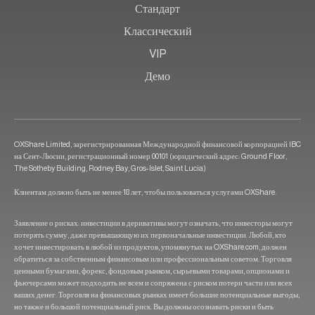
Стандарт
Классический
VIP
Демо
OXShare Limited, зарегистрированная Международной финансовой корпорацией IBC
на Сент-Люсии, регистрационный номер 00101 (юридический адрес: Ground Floor,
The Sotheby Building, Rodney Bay, Gros-Islet, Saint Lucia)
Клиентам должно быть не менее 18 лет, чтобы пользоваться услугами OXShare.
Заявление о рисках: инвестиции в деривативы могут означать, что инвесторы могут
потерять сумму, даже превышающую их первоначальные инвестиции. Любой, кто
хочет инвестировать в любой из продуктов, упомянутых на OXShare.com, должен
обратиться за собственным финансовым или профессиональным советом. Торговля
ценными бумагами, форекс, фондовым рынком, сырьевыми товарами, опционами и
фьючерсами может подходить не всем и сопряжена с риском потери части или всех
ваших денег. Торговля на финансовых рынках имеет большие потенциальные выгоды,
но также и большой потенциальный риск. Вы должны осознавать риски и быть