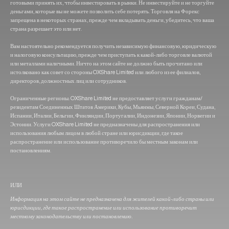
готовыми принять их, чтобы инвестировать в рынки. Не инвестируйте и не торгуйте
деньгами, которые вы не можете позволить себе потерять. Торговля на Форекс
запрещена в некоторых странах, прежде чем вкладывать деньги, убедитесь, что ваша
страна разрешает это или нет.
Вам настоятельно рекомендуется получить независимую финансовую, юридическую
и налоговую консультацию, прежде чем приступать к какой-либо торговле валютой
или металлами наличными. Ничто на этом сайте не должно быть прочитано или
истолковано как совет со стороны OXShare Limited или любого из ее филиалов,
директоров, должностных лиц или сотрудников.
Ограниченные регионы: OXShare Limited не предоставляет услуги гражданам/
резидентам Соединенных Штатов Америки, Кубы, Мьянмы, Северной Кореи, Судана,
Испании, Италии, Бельгии, Финляндии, Португалии, Индонезии, Японии, Норвегии и
Эстонии. Услуги OXShare Limited не предназначены для распространения или
использования любым лицом в любой стране или юрисдикции, где такое
распространение или использование противоречило бы местным законам или
постановлениям.
ИЛИ
Информация на этом сайте не предназначена для жителей какой-либо страны или
юрисдикции, где такое распространение или использование противоречит
местному законодательству или постановлению.