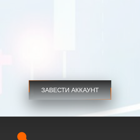
GBPUSD
1.4167 1.4169
USDJPY
109.35 109.38
USDCAD
1.2101 1.2103
Торговля
Торговля
Шаг 3
ЗАВЕСТИ АККАУНТ