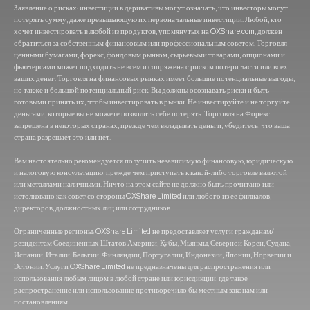
Заявление о рисках: инвестиции в деривативы могут означать, что инвесторы могут
потерять сумму, даже превышающую их первоначальные инвестиции. Любой, кто
хочет инвестировать в любой из продуктов, упомянутых на OXShare.com, должен
обратиться за собственным финансовым или профессиональным советом. Торговля
ценными бумагами, форекс, фондовым рынком, сырьевыми товарами, опционами и
фьючерсами может подходить не всем и сопряжена с риском потери части или всех
ваших денег. Торговля на финансовых рынках имеет большие потенциальные выгоды,
но также и большой потенциальный риск. Вы должны осознавать риски и быть
готовыми принять их, чтобы инвестировать в рынки. Не инвестируйте и не торгуйте
деньгами, которые вы не можете позволить себе потерять. Торговля на Форекс
запрещена в некоторых странах, прежде чем вкладывать деньги, убедитесь, что ваша
страна разрешает это или нет.
Вам настоятельно рекомендуется получить независимую финансовую, юридическую
и налоговую консультацию, прежде чем приступать к какой-либо торговле валютой
или металлами наличными. Ничто на этом сайте не должно быть прочитано или
истолковано как совет со стороны OXShare Limited или любого из ее филиалов,
директоров, должностных лиц или сотрудников.
Ограниченные регионы: OXShare Limited не предоставляет услуги гражданам/
резидентам Соединенных Штатов Америки, Кубы, Мьянмы, Северной Кореи, Судана,
Испании, Италии, Бельгии, Финляндии, Португалии, Индонезии, Японии, Норвегии и
Эстонии. Услуги OXShare Limited не предназначены для распространения или
использования любым лицом в любой стране или юрисдикции, где такое
распространение или использование противоречило бы местным законам или
постановлениям.