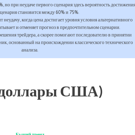
, но при неудаче первого сценария здесь вероятность достижени
сценария становится между 60% и 75%.
неудачу, когда цена достигает уровня условия альтернативного
атывает и отменяет прогноз в предпочтительном сценарии.
решения трейдера, а скорее помогают последователю в принятии
ник, основанный на происхождении классического технического
анализа.
/доллары США)
Бычий тренд