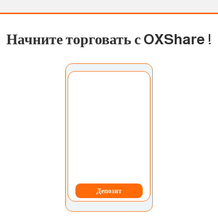
Начните торговать с OXShare
!
Выберите учетную
запись:
Мой счет
Валюта:
доллар США
Депозит