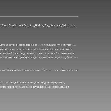
or, The Sotheby Building, Rodney Bay, Gros-Islet, Saint Lucia)
 кто хочет инвестировать в любой из продуктов, упомянутых на
выми товарами, опционами и фьючерсами может подходить не
енциальный риск. Вы должны осознавать риски и быть готовыми
на в некоторых странах, прежде чем вкладывать деньги, убедитесь,
алютой или металлами наличными. Ничто на этом сайте не должно
а, Испании, Италии, Бельгии, Финляндии, Португалии,
юрисдикции, где такое распространение или использование