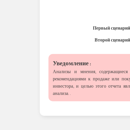
Первый сценарий
Второй сценарий
Уведомление :
Анализы и мнения, содержащиеся 
рекомендациями к продаже или поку
инвестора, и целью этого отчета я
анализа. .