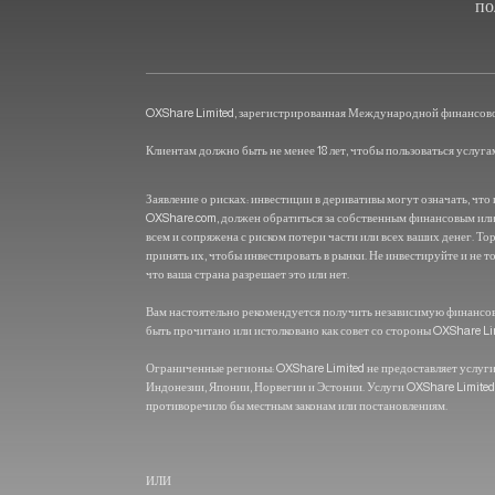
по
OXShare Limited, зарегистрированная Международной финансовой к
Клиентам должно быть не менее 18 лет, чтобы пользоваться услуг
Заявление о рисках: инвестиции в деривативы могут означать, ч
OXShare.com, должен обратиться за собственным финансовым ил
всем и сопряжена с риском потери части или всех ваших денег. 
принять их, чтобы инвестировать в рынки. Не инвестируйте и не т
что ваша страна разрешает это или нет.
Вам настоятельно рекомендуется получить независимую финансов
быть прочитано или истолковано как совет со стороны OXShare Li
Ограниченные регионы: OXShare Limited не предоставляет услуг
Индонезии, Японии, Норвегии и Эстонии. Услуги OXShare Limited
противоречило бы местным законам или постановлениям.
ИЛИ