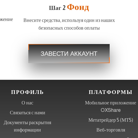
Фонд
Шаг 2
ожение
Внесите средства, используя один из наших
безопасных способов оплаты
ЗАВЕСТИ АККАУНТ
ПРОФИЛЬ
ПЛАТФОРМЫ
О нас
Мобильное приложение
OXShare
Связаться с нами
Метатрейдер 5 (МТ5)
Документы раскрытия
информации
Веб-торговля