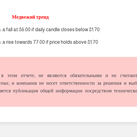
Медвежий тренд
:
a fall at 86.00 if daily candle closes below 81.70
:
a rise towards 77.00 if price holds above 81.70
в этом отчете, не являются обязательными и не считают
пке, и компания не несет ответственности за решения и вы
вляется публикация общей информации посредством техническ