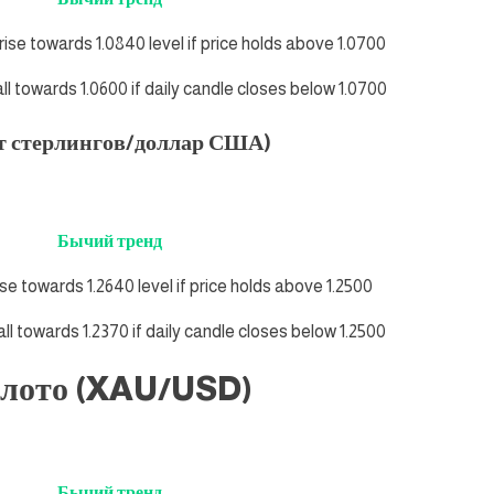
 rise towards 1.0840 level if price holds above 1.0700
all towards 1.0600 if daily candle closes below 1.0700
т стерлингов/доллар США)
Бычий тренд
ise towards 1.2640 level if price holds above 1.2500
all towards 1.2370 if daily candle closes below 1.2500
олото (XAU/USD)
Бычий тренд