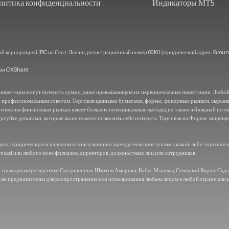
литика конфиденциальности
Индикаторы МТ5
орпорацией IBC на Сент-Люсии, регистрационный номер 00101 (юридический адрес: Ground Flo
ами OXShare.
то инвесторы могут потерять сумму, даже превышающую их первоначальные инвестиции. Любой,
и профессиональным советом. Торговля ценными бумагами, форекс, фондовым рынком, сырье
Торговля на финансовых рынках имеет большие потенциальные выгоды, но также и большой пот
оргуйте деньгами, которые вы не можете позволить себе потерять. Торговля на Форекс запреще
ую, юридическую и налоговую консультацию, прежде чем приступать к какой-либо торговле в
mited или любого из ее филиалов, директоров, должностных лиц или сотрудников.
и гражданам/резидентам Соединенных Штатов Америки, Кубы, Мьянмы, Северной Кореи, Судан
 не предназначены для распространения или использования любым лицом в любой стране или 