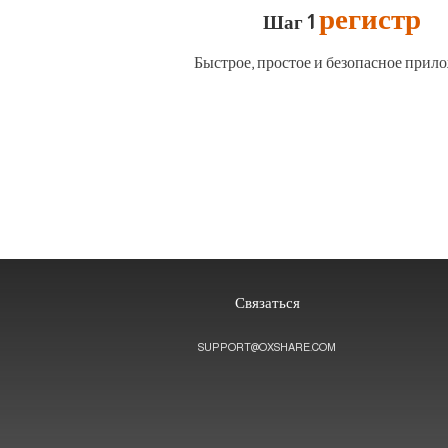
регистр
Шаг 1
Быстрое, простое и безопасное прил
Связаться
SUPPORT@OXSHARE.COM