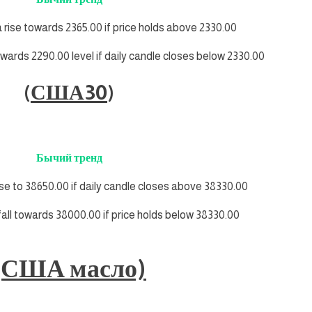
a rise towards 2365.00 if price holds above 2330.00
towards 2290.00 level if daily candle closes below 2330.00
(
США30
)
Бычий тренд
ise to 38650.00 if daily candle closes above 38330.00
fall towards 38000.00 if price holds below 38330.00
(США масло)