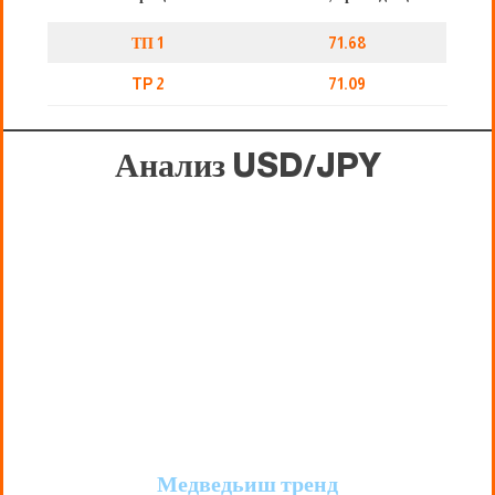
ТП 1
71.68
TP 2
71.09
Анализ USD/JPY
Медведь
иш тренд