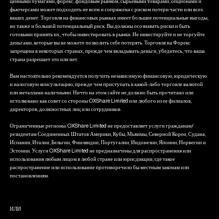
ценными бумагами, форекс, фондовым рынком, сырьевыми товарами, опционами и
фьючерсами может подходить не всем и сопряжена с риском потери части или всех
ваших денег. Торговля на финансовых рынках имеет большие потенциальные выгоды,
но также и большой потенциальный риск. Вы должны осознавать риски и быть
готовыми принять их, чтобы инвестировать в рынки. Не инвестируйте и не торгуйте
деньгами, которые вы не можете позволить себе потерять. Торговля на Форекс
запрещена в некоторых странах, прежде чем вкладывать деньги, убедитесь, что ваша
страна разрешает это или нет.
Вам настоятельно рекомендуется получить независимую финансовую, юридическую
и налоговую консультацию, прежде чем приступать к какой-либо торговле валютой
или металлами наличными. Ничто на этом сайте не должно быть прочитано или
истолковано как совет со стороны OXShare Limited или любого из ее филиалов,
директоров, должностных лиц или сотрудников.
Ограниченные регионы: OXShare Limited не предоставляет услуги гражданам/
резидентам Соединенных Штатов Америки, Кубы, Мьянмы, Северной Кореи, Судана,
Испании, Италии, Бельгии, Финляндии, Португалии, Индонезии, Японии, Норвегии и
Эстонии. Услуги OXShare Limited не предназначены для распространения или
использования любым лицом в любой стране или юрисдикции, где такое
распространение или использование противоречило бы местным законам или
постановлениям.
ИЛИ