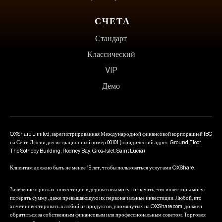
СЧЕТА
Стандарт
Классический
VIP
Демо
OXShare Limited, зарегистрированная Международной финансовой корпорацией IBC
на Сент-Люсии, регистрационный номер 00101 (юридический адрес: Ground Floor,
The Sotheby Building, Rodney Bay, Gros-Islet, Saint Lucia)
Клиентам должно быть не менее 18 лет, чтобы пользоваться услугами OXShare.
Заявление о рисках: инвестиции в деривативы могут означать, что инвесторы могут
потерять сумму, даже превышающую их первоначальные инвестиции. Любой, кто
хочет инвестировать в любой из продуктов, упомянутых на OXShare.com, должен
обратиться за собственным финансовым или профессиональным советом. Торговля