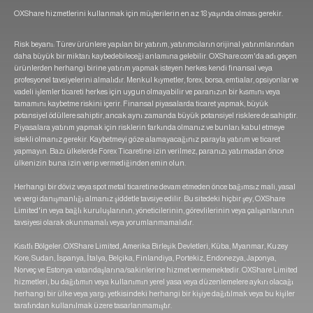
OXShare hizmetlerini kullanmak için müşterilerin en az 18 yaşında olması gerekir.
Risk beyanı: Türev ürünlere yapılan bir yatırım, yatırımcıların orijinal yatırımlarından
daha büyük bir miktarı kaybedebileceği anlamına gelebilir. OXShare.com'da adı geçen
ürünlerden herhangi birine yatırım yapmak isteyen herkes kendi finansal veya
profesyonel tavsiyelerini almalıdır. Menkul kıymetler, forex, borsa, emtialar, opsiyonlar ve
vadeli işlemler ticareti herkes için uygun olmayabilir ve paranızın bir kısmını veya
tamamını kaybetme riskini içerir. Finansal piyasalarda ticaret yapmak, büyük
potansiyel ödüllere sahiptir, ancak aynı zamanda büyük potansiyel risklere de sahiptir.
Piyasalara yatırım yapmak için risklerin farkında olmanız ve bunları kabul etmeye
istekli olmanız gerekir. Kaybetmeyi göze alamayacağınız parayla yatırım ve ticaret
yapmayın. Bazı ülkelerde Forex Ticaretine izin verilmez, paranızı yatırmadan önce
ülkenizin buna izin verip vermediğinden emin olun.
Herhangi bir döviz veya spot metal ticaretine devam etmeden önce bağımsız mali, yasal
ve vergi danışmanlığı almanız şiddetle tavsiye edilir. Bu sitedeki hiçbir şey, OXShare
Limited'in veya bağlı kuruluşlarının, yöneticilerinin, görevlilerinin veya çalışanlarının
tavsiyesi olarak okunmamalı veya yorumlanmamalıdır.
Kısıtlı Bölgeler: OXShare Limited, Amerika Birleşik Devletleri, Küba, Myanmar, Kuzey
Kore, Sudan, İspanya, İtalya, Belçika, Finlandiya, Portekiz, Endonezya, Japonya,
Norveç ve Estonya vatandaşlarına/sakinlerine hizmet vermemektedir. OXShare Limited
hizmetleri, bu dağıtımın veya kullanımın yerel yasa veya düzenlemelere aykırı olacağı
herhangi bir ülke veya yargı yetkisindeki herhangi bir kişiye dağıtılmak veya bu kişiler
tarafından kullanılmak üzere tasarlanmamıştır.