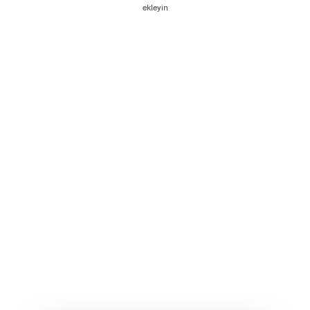
ekleyin
EURUSD
1.2184 1.2186
GBPUSD
1.4167 1.4169
USDJPY
109.35 109.38
USDCAD
1.2101 1.2103
Ticaret