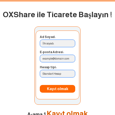
OXShare ile Ticarete Başlayın
!
Ad Soyad:
İlk soyadı
E-posta Adresi:
example@domain.com
Hesap tipi:
Standart Hesap
Kayıt olmak
Kayıt olmak
Aşama 1