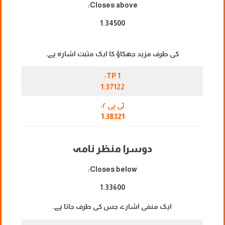
Closes above:
1.34500
کی طرف مزید جھکاؤ کا ایک مثبت اشارہ ہے۔
TP 1:
1.37122
ٹی پی ۲:
1.38321
دوسرا منظر نامہ
Closes below:
1.33600
ایک منفی اشارے جس کی طرف جاتا ہے۔