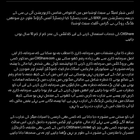
آکس شیئر لمیٹڈ نے سینٹ لوشیا میں بین الاقوامی فنانس کارپوریشن آئی بی سی کے
ذریعہ رجسٹریشن نمبر 00101 کے تحت رجسٹرڈ کیا (رجسٹرڈ آفس گراؤنڈ فلور، دی سوتھبی
بلڈنگ، روڈنی بے، گراس-آئلیٹ، سینٹ لوشیا)
OXShare کی خدمات استعمال کرنے کے لیے کلائنٹس کی عمر کم از کم 18 سال ہونی
چاہیے۔
خطرے کا بیان: مشتقات میں سرمایہ کاری کا مطلب یہ ہو سکتا ہے کہ سرمایہ کار اپنی
اصل سرمایہ کاری سے بھی زیادہ رقم کھو سکتے ہیں۔ OXShare.com میں مذکور کسی
بھی پروڈکٹس میں سرمایہ کاری کرنے کا خواہشمند کوئی بھی شخص اپنا مالی یا پیشہ
ورانہ مشورہ لے۔ سیکیورٹیز، فاریکس، اسٹاک مارکیٹ، کموڈٹیز، آپشنز اور فیوچرز کی
تجارت ہر ایک کے لیے موزوں نہیں ہوسکتی ہے اور اس میں آپ کے کچھ حصہ یا تمام رقم
کے ضائع ہونے کا خطرہ شامل ہے۔ مالیاتی منڈیوں میں تجارت میں بڑے ممکنہ انعامات
ہوتے ہیں، لیکن بڑے ممکنہ خطرہ بھی۔ مارکیٹوں میں سرمایہ کاری کرنے کے لیے آپ کو
خطرات سے آگاہ ہونا چاہیے اور انھیں قبول کرنے کے لیے تیار ہونا چاہیے۔ سرمایہ کاری نہ
کریں اور پیسے سے تجارت نہ کریں جسے آپ کھونے کے متحمل نہیں ہو سکتے۔ کچھ
ممالک میں فاریکس ٹریڈنگ کی اجازت نہیں ہے، اپنا پیسہ لگانے سے پہلے یقینی بنائیں کہ
آیا آپ کا ملک اس کی اجازت دے رہا ہے یا نہیں۔
آپ کو سختی سے مشورہ دیا جاتا ہے کہ کسی بھی کرنسی یا اسپاٹ میٹلز کی تجارت کے
ساتھ آگے بڑھنے سے پہلے آزاد مالی، قانونی اور ٹیکس مشورہ حاصل کریں۔ اس سائٹ
میں موجود کسی بھی چیز کو OXShare Limited یا اس کے کسی بھی ملحقہ، ڈائریکٹرز،
افسران یا ملازمین کے مشورے کے طور پر نہیں پڑھنا چاہیے اور نہ ہی سمجھا جانا چاہیے۔