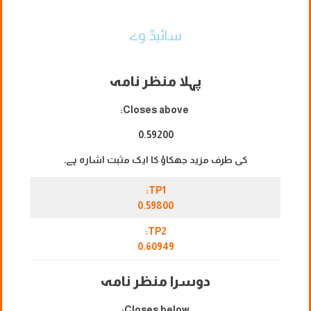
سائیڈ وے
پہلا منظر نامہ
Closes above:
0.59200
کی طرف مزید جھکاؤ کا ایک مثبت اشارہ ہے۔
TP1:
0.59800
TP2:
0.60949
دوسرا منظر نامہ
Closes below: