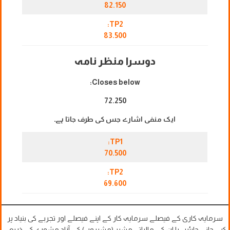
82.150
TP2:
83.500
دوسرا منظر نامہ
Closes below:
72.250
ایک منفی اشارے جس کی طرف جاتا ہے۔
TP1:
70.500
TP2:
69.600
سرمایہ کاری کے فیصلے سرمایہ کار کے اپنے فیصلے اور تجربے کی بنیاد پر
کیے جانے چاہئیں یا ان کے مالیاتی مشیر (مشیروں) کے آزاد مشورے کے ذریعے