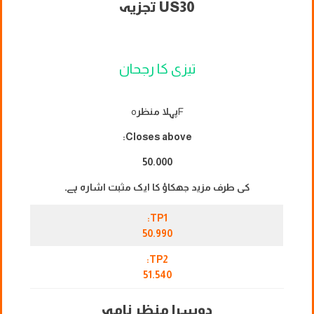
US30 تجزیہ
تیزی کا رجحان
F
پہلا منظر
o
Closes above:
50.000
کی طرف مزید جھکاؤ کا ایک مثبت اشارہ ہے۔
TP1:
50.990
TP2:
51.540
دوسرا منظر نامہ