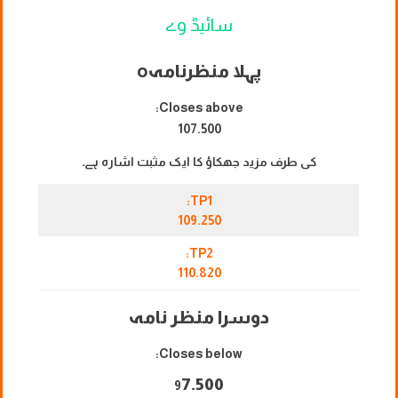
سائیڈ وے
پہلا منظرنامہ
o
Closes above:
107.500
کی طرف مزید جھکاؤ کا ایک مثبت اشارہ ہے۔
TP1:
109.250
TP2:
110.820
دوسرا منظر نامہ
Closes below:
7.500
9