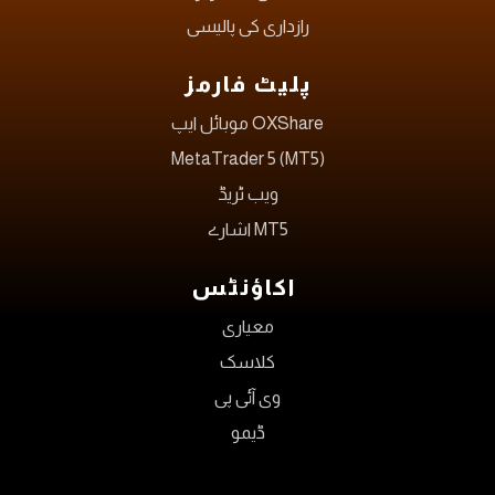
رازداری کی پالیسی
پلیٹ فارمز
OXShare موبائل ایپ
MetaTrader 5 (MT5)
ویب ٹریڈ
MT5 اشارے
اکاؤنٹس
معیاری
کلاسک
وی آئی پی
ڈیمو