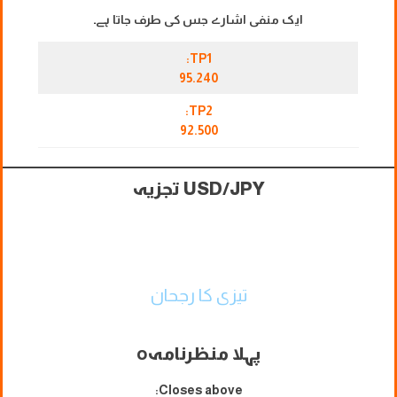
ایک منفی اشارے جس کی طرف جاتا ہے۔
TP1:
95.240
TP2:
92.500
USD/JPY تجزیہ
تیزی کا رجحان
پہلا منظرنامہ
o
Closes above: