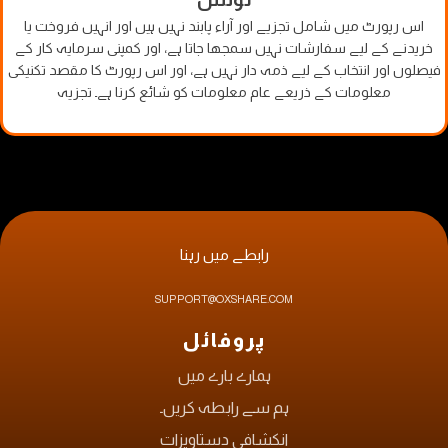
اس رپورٹ میں شامل تجزیے اور آراء پابند نہیں ہیں اور انہیں فروخت یا
خریدنے کے لیے سفارشات نہیں سمجھا جاتا ہے، اور کمپنی سرمایہ کار کے
فیصلوں اور انتخاب کے لیے ذمہ دار نہیں ہے، اور اس رپورٹ کا مقصد تکنیکی
معلومات کے ذریعے عام معلومات کو شائع کرنا ہے۔ تجزیہ
رابطے میں رہنا
SUPPORT@OXSHARE.COM
پروفائل
ہمارے بارے میں
ہم سے رابطہ کریں۔
انکشافی دستاویزات