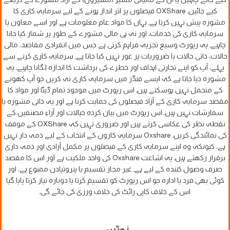
کیے جائیں۔ OXShare فیصلوں پر اثر انداز ہونے کے لیے سرمایہ کاری کا
مشورہ پیش نہیں کرتا ہے۔ یہاں کا مواد عام معلومات ہے اور اسے معاون یا
سرمایہ کاری کی خدمات، اور نہ ہی مالی مشورے کے طور پر شمار کیا جانا
چاہیے۔ یہ رپورٹ وسیع تجزیہ فراہم کرتی ہے جس میں انفرادی مقاصد، مالی
حالات، ذاتی حالات یا ضروریات پر غور نہیں کیا جاتا ہے۔ سرمایہ کاری کرنے سے
پہلے، آپ کو اپنے تجارتی اہداف اور خطرے کی برداشت کا اندازہ لگانا چاہیے۔ یہ
مشورہ دیا جاتا ہے کہ ایسے فنڈز میں سرمایہ کاری نہ کریں جو آپ کھونے
کے متحمل نہیں ہوسکتے ہیں۔ اس رپورٹ میں موجود تمام ڈیٹا اور مواد کا
مقصد سرمایہ کاری کے آزاد فیصلوں کی حمایت کرنا ہے اور یہ ذاتی مشورہ یا
سفارشات نہیں ہیں۔ اس رپورٹ میں بیان کردہ خیالات اور آراء مصنفین کے
نقطہ نظر کی عکاسی کرتے ہیں اور ضروری نہیں کہ OXShare کے موقف
کی نمائندگی کریں۔ Oxshare سرمایہ کاروں کے انتخاب کے لیے ذمہ دار نہیں
ہے، کیونکہ وہ اپنے سرمایہ کاری کے فیصلوں پر مکمل آزادی اور ذمہ داری
برقرار رکھتے ہیں۔ یہ اشاعت Oxshare کی واحد ملکیت ہے اور اس کا مقصد
صرف وصول کنندہ کے لیے ہے۔ غیر مجاز تقسیم یا پنروتپادن ممنوع ہے، اور
کوئی بھی فرد یا ادارہ جو اس رپورٹ کو تقسیم کرتا یا دوبارہ تیار کرتا پایا گیا
اس کے خلاف کاپی رائٹ کی خلاف ورزی کی جائے گی۔
نوٹس