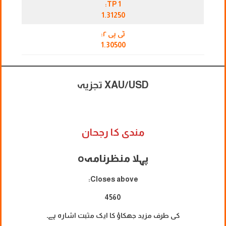
TP 1:
1.31250
ٹی پی ۲:
1.30500
XAU/USD تجزیہ
مندی کا رجحان
پہلا منظرنامہ
o
Closes above:
4560
کی طرف مزید جھکاؤ کا ایک مثبت اشارہ ہے۔