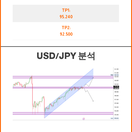
TP1:
95.240
TP2:
92.500
USD/JPY 분석