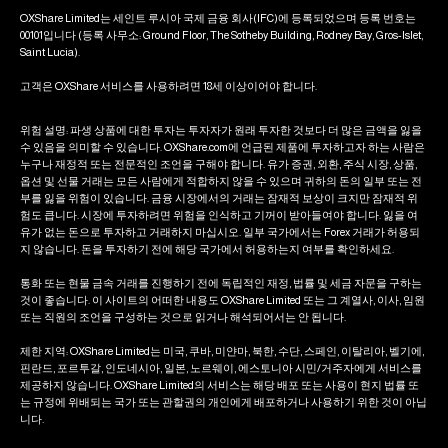
OXShare Limited는 세인트 루시아 국제 금융 회사(IFC)에 등록되었으며 등록 번호는
00101입니다 (등록 사무소: Ground Floor, The Sotheby Building, Rodney Bay, Gros-Islet,
Saint Lucia).
고객은 OXShare 서비스를 사용하려면 18세 이상이어야 합니다.
위험 설명: 파생 상품에 대한 투자는 투자자가 원래 투자한 것보다 더 많은 금액을 잃을
수 있음을 의미할 수 있습니다. OXShare.com에 언급된 제품에 투자하고자 하는 사람은
누구나 재정적 또는 전문적인 조언을 구해야 합니다. 유가 증권, 외환, 주식 시장, 상품,
옵션 및 선물 거래는 모든 사람에게 적합하지 않을 수 있으며 귀하의 돈의 일부 또는 전
부를 잃을 위험이 있습니다. 금융 시장에서의 거래는 잠재적 보상이 크지만 잠재적 위
험도 큽니다. 시장에 투자하려면 위험을 인식하고 기꺼이 받아들여야 합니다. 잃을 여
유가 없는 돈으로 투자하고 거래하지 마십시오. 일부 국가에서는 Forex 거래가 허용되
지 않습니다. 돈을 투자하기 전에 해당 국가에서 허용하는지 여부를 확인하세요.
통화 또는 현물 금속 거래를 진행하기 전에 독립적인 재정, 법률 및 세금 자문을 구하는
것이 좋습니다. 이 사이트의 어떠한 내용도 OXShare Limited 또는 그 계열사, 이사, 임원
또는 직원의 조언을 구성하는 것으로 읽거나 해석되어서는 안 됩니다.
제한 지역: OXShare Limited는 미국, 쿠바, 미얀마, 북한, 수단, 스페인, 이탈리아, 벨기에,
핀란드, 포르투갈, 인도네시아, 일본, 노르웨이, 에스토니아 시민/거주자에게 서비스를
제공하지 않습니다. OXShare Limited의 서비스는 해당 배포 또는 사용이 현지 법률 또
는 규정에 위배되는 국가 또는 관할권의 개인에게 배포하거나 사용하기 위한 것이 아닙
니다.