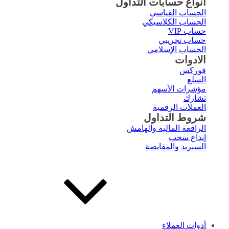
أنواع حسابات التداول
الحساب القياسي
الحساب الكلاسيكي
حساب VIP
حساب تجريبي
الحساب الإسلامي
الادوات
فوركس
السلع
مؤشرات الأسهم
تشارك
العملات الرقمية
شروط التداول
الرافعة المالية والهامش
إيداع سحب
السبريد والمقايضة
أدوات العملاء