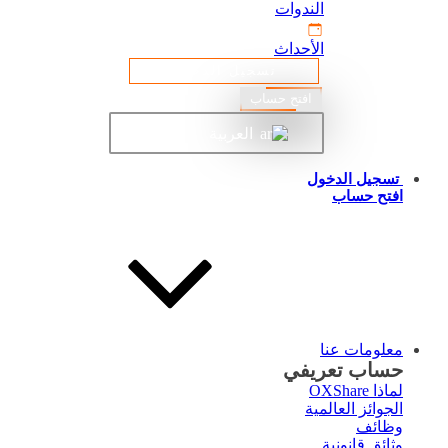
الندوات
الأحداث
تسجيل الدخول
افتح حساب
العربية
تسجيل الدخول
افتح حساب
معلومات عنا
حساب تعريفي
لماذا OXShare
الجوائز العالمية
وظائف
وثائق قانونية