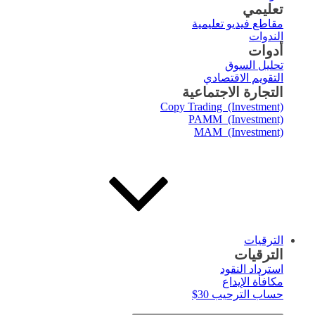
تعليمي
مقاطع فيديو تعليمية
الندوات
أدوات
تحليل السوق
التقويم الاقتصادي
التجارة الاجتماعية
Copy Trading (Investment)
PAMM (Investment)
MAM (Investment)
الترقيات
الترقيات
استرداد النقود
مكافأة الإيداع
حساب الترحيب 30$