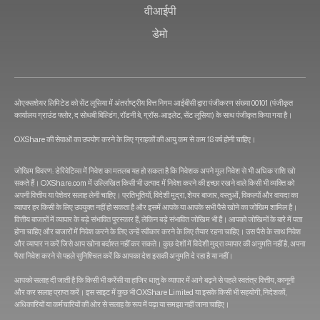
वीआईपी
डेमो
ओएक्सशेयर लिमिटेड को सेंट लूसिया में अंतर्राष्ट्रीय वित्त निगम आईबीसी द्वारा पंजीकरण संख्या 00101 (पंजीकृत
कार्यालय ग्राउंड फ्लोर, द सोथबी बिल्डिंग, रॉडनी बे, ग्रॉस-आइलेट, सेंट लूसिया) के साथ पंजीकृत किया गया है।
OXShare की सेवाओं का उपयोग करने के लिए ग्राहकों की आयु कम से कम 18 वर्ष होनी चाहिए।
जोखिम विवरण: डेरिवेटिव्स में निवेश का मतलब यह हो सकता है कि निवेशक अपने मूल निवेश से भी अधिक राशि खो
सकते हैं। OXShare.com में उल्लिखित किसी भी उत्पाद में निवेश करने की इच्छा रखने वाले किसी भी व्यक्ति को
अपनी वित्तीय या पेशेवर सलाह लेनी चाहिए। प्रतिभूतियों, विदेशी मुद्रा, शेयर बाजार, वस्तुओं, विकल्पों और वायदा का
व्यापार हर किसी के लिए उपयुक्त नहीं हो सकता है और इसमें आपके या आपके सभी पैसे खोने का जोखिम शामिल है।
वित्तीय बाजारों में व्यापार के बड़े संभावित पुरस्कार हैं, लेकिन बड़े संभावित जोखिम भी हैं। आपको जोखिमों के बारे में पता
होना चाहिए और बाजारों में निवेश करने के लिए उन्हें स्वीकार करने के लिए तैयार रहना चाहिए। उस पैसे के साथ निवेश
और व्यापार न करें जिसे आप खोना बर्दाश्त नहीं कर सकते। कुछ देशों में विदेशी मुद्रा व्यापार की अनुमति नहीं है, अपना
पैसा निवेश करने से पहले सुनिश्चित करें कि आपका देश इसकी अनुमति दे रहा है या नहीं।
आपको सलाह दी जाती है कि किसी भी करेंसी या हाजिर धातु के व्यापार में आगे बढ़ने से पहले स्वतंत्र वित्तीय, कानूनी
और कर सलाह प्राप्त करें। इस साइट में कुछ भी OXShare Limited या इसके किसी भी सहयोगी, निदेशकों,
अधिकारियों या कर्मचारियों की ओर से सलाह के रूप में पढ़ा या समझा नहीं जाना चाहिए।