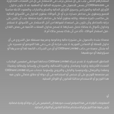
استثمارهم الأصلي. يجب على أي شخص يرغب في الاستثمار في أي من المنتجات المذكورة
في OXShare.com أن يسعى للحصول على مشورته المالية أو المهنية. قد لا يكون تداول
الأوراق المالية والفوركس وسوق الأوراق المالية والسلع والخيارات والعقود الآجلة مناسبًا
للجميع وينطوي على مخاطر خسارة جزء أو كل أموالك. ينطوي التداول في الأسواق المالية
على مكاسب كبيرة محتملة ، ولكنه ينطوي أيضًا على مخاطر كبيرة محتملة. يجب أن تكون على
دراية بالمخاطر وأن تكون على استعداد لقبولها من أجل الاستثمار في الأسواق. لا تستثمر
وتداول بأموال لا يمكنك تحمل خسارتها. لا يُسمح بتداول العملات الأجنبية في بعض البلدان
، قبل استثمار أموالك ، تأكد من أن بلدك يسمح بذلك أم لا.
ننصحك بشدة بالحصول على مشورة مالية وقانونية وضريبية مستقلة قبل الشروع في أي
تداول للعملة أو المعادن الفورية. لا يجب قراءة أي شيء في هذا الموقع أو تفسيره على
أنه يشكل نصيحة من جانب OXShare Limited أو أي من الشركات التابعة لها أو مديريها أو
مسؤوليها أو موظفيها.
المناطق المحظورة: لا تقدم شركة OXShare Limited خدماتها لمواطني/مقيمين الولايات
المتحدة الأمريكية، وكوبا، وميانمار، وكوريا الشمالية، والسودان، وإسبانيا، وإيطاليا، وبلجيكا،
وفنلندا، والبرتغال، وإندونيسيا، واليابان، والنرويج، وإستونيا. خدمات شركة OXShare Limited
غير مخصصة للتوزيع على أي شخص أو استخدامه في أي دولة أو نطاق قضائي يكون فيه
هذا التوزيع أو الاستخدام مخالفًا للقانون أو اللوائح المحلية.
أو
المعلومات الواردة في هذا الموقع ليست موجهة إلى المقيمين في أي دولة أو ولاية قضائية
يكون فيها هذا التوزيع أو الاستخدام مخالفًا للقانون أو اللوائح المحلية.