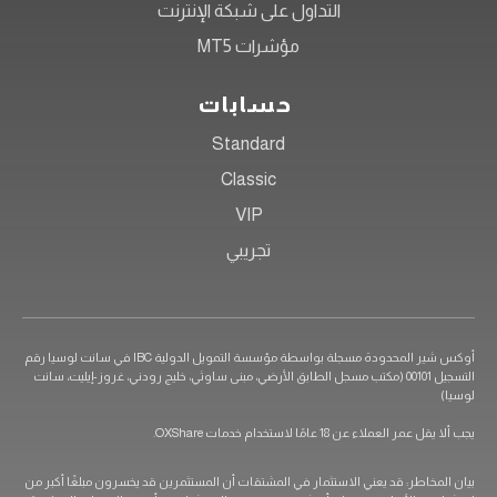
التداول على شبكة الإنترنت
مؤشرات MT5
حسابات
Standard
Classic
VIP
تجريبي
أوكس شير المحدودة مسجلة بواسطة مؤسسة التمويل الدولية IBC في سانت لوسيا رقم
التسجيل 00101 (مكتب مسجل الطابق الأرضي، مبنى ساوثي، خليج رودني، غروز-إيليت، سانت
لوسيا)
يجب ألا يقل عمر العملاء عن 18 عامًا لاستخدام خدمات OXShare.
بيان المخاطر: قد يعني الاستثمار في المشتقات أن المستثمرين قد يخسرون مبلغًا أكبر من