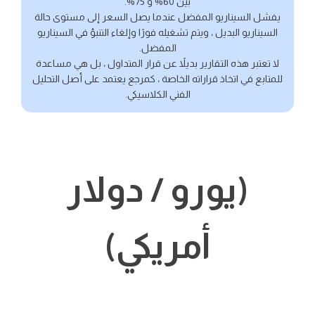
بين 60% و 75%.
يفشل السيناريو المفضل عندما يصل السعر إلى مستوى حالة
السيناريو البديل ، ويتم تشغيله فورًا وإلغاء التنبؤ في السيناريو
المفضل.
لا تعتبر هذه التقارير بديلاً عن قرار المتداول ، بل هي مساعدة
للمتابع في اتخاذ قراراته الخاصة ، كمرجع يعتمد على أصل التحليل
الفني الكلاسيكي.
(يورو / دولار
أمريكي)