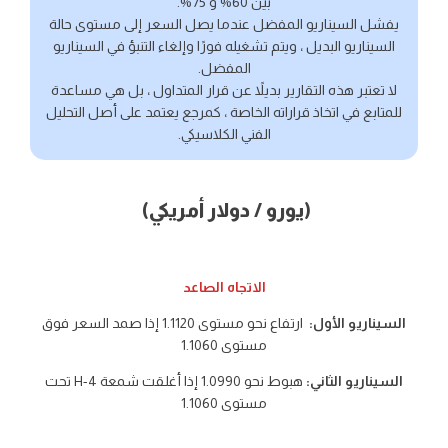
بين 60% و 75%.
يفشل السيناريو المفضل عندما يصل السعر إلى مستوى حالة
السيناريو البديل ، ويتم تشغيله فورًا وإلغاء التنبؤ في السيناريو
المفضل.
لا تعتبر هذه التقارير بديلاً عن قرار المتداول ، بل هي مساعدة
للمتابع في اتخاذ قراراته الخاصة ، كمرجع يعتمد على أصل التحليل
الفني الكلاسيكي.
(يورو / دولار أمريكي)
الاتجاه الصاعد
السيناريو الأول:
ارتفاع نحو مستوى 1.1120 إذا صمد السعر فوق
مستوى 1.1060
السيناريو الثاني:
هبوط نحو 1.0990 إذا أغلقت شمعة 4-H تحت
مستوى 1.1060