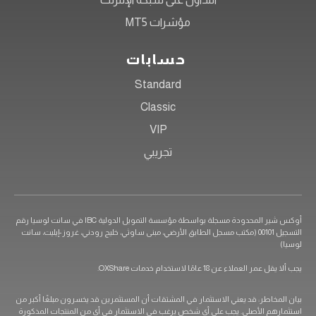
مؤشرات MT5
حسابات
Standard
Classic
VIP
تجريبي
أوكس شير المحدودة مسجلة بواسطة مؤسسة التمويل الدولية IBC في سانت لوسيا رقم
التسجيل 00101 (مكتب مسجل الطابق الأرضي، مبنى ساوثي، خليج رودني، غروز-إيليت، سانت
لوسيا)
يجب ألا يقل عمر العملاء عن 18 عامًا لاستخدام خدمات OXShare.
بيان المخاطر: قد يعني الاستثمار في المشتقات أن المستثمرين قد يخسرون مبلغًا أكبر من
استثمارهم الأصلي. يجب على أي شخص يرغب في الاستثمار في أي من المنتجات المذكورة