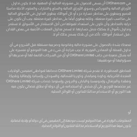
في OXShare.com أن يسعى للحصول على مشورته المالية أو المهنية. قد لا يكون تداول
الأوراق المالية والفوركس وسوق الأوراق المالية والسلع والخيارات والعقود الآجلة مناسبًا
للجميع وينطوي على مخاطر خسارة جزء أو كل أموالك. ينطوي التداول في الأسواق المالية
على مكاسب كبيرة محتملة ، ولكنه ينطوي أيضًا على مخاطر كبيرة محتملة. يجب أن تكون على
دراية بالمخاطر وأن تكون على استعداد لقبولها من أجل الاستثمار في الأسواق. لا تستثمر
وتداول بأموال لا يمكنك تحمل خسارتها. لا يُسمح بتداول العملات الأجنبية في بعض البلدان
، قبل استثمار أموالك ، تأكد من أن بلدك يسمح بذلك أم لا.
ننصحك بشدة بالحصول على مشورة مالية وقانونية وضريبية مستقلة قبل الشروع في أي
تداول للعملة أو المعادن الفورية. لا يجب قراءة أي شيء في هذا الموقع أو تفسيره على
أنه يشكل نصيحة من جانب OXShare Limited أو أي من الشركات التابعة لها أو مديريها أو
مسؤوليها أو موظفيها.
المناطق المحظورة: لا تقدم شركة OXShare Limited خدماتها لمواطني/مقيمين الولايات
المتحدة الأمريكية، وكوبا، وميانمار، وكوريا الشمالية، والسودان، وإسبانيا، وإيطاليا، وبلجيكا،
وفنلندا، والبرتغال، وإندونيسيا، واليابان، والنرويج، وإستونيا. خدمات شركة OXShare Limited
غير مخصصة للتوزيع على أي شخص أو استخدامه في أي دولة أو نطاق قضائي يكون فيه
هذا التوزيع أو الاستخدام مخالفًا للقانون أو اللوائح المحلية.
أو
المعلومات الواردة في هذا الموقع ليست موجهة إلى المقيمين في أي دولة أو ولاية قضائية
يكون فيها هذا التوزيع أو الاستخدام مخالفًا للقانون أو اللوائح المحلية.