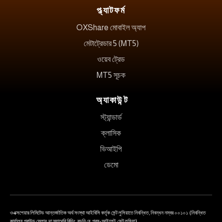
প্ল্যাটফর্ম
OXShare মোবাইল অ্যাপ
মেটাট্রেডার 5 (MT5)
ওয়েব ট্রেড
MT5 সূচক
অ্যাকাউন্ট
স্ট্যান্ডার্ড
ক্লাসিক
ভিআইপি
ডেমো
ওএক্সশেয়ার লিমিটেড আন্তর্জাতিক অর্থ সংস্থা আইবিসি কর্তৃক সেন্ট লুসিয়াতে নিবন্ধিত, নিবন্ধন নম্বর ০০১০১ (নিবন্ধিত
কার্যালয় গ্রাউন্ড ফ্লোর, দা স্যাথেবি বিল্ডিং, রডনি বে, গ্রস-আইলেট, সেন্ট লুসিয়া)