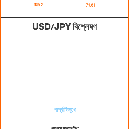
টিপি 2
71.81
USD/JPY বিশ্লেষণ
পার্শ্বাভিমুখে
প্রথম দৃশ্যপট
ণ