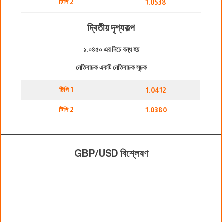
টিপি 2
1.0538
দ্বিতীয় দৃশ্যকল্প
১.০৪৫০ এর নিচে বন্ধ হয়
নেতিবাচক একটি নেতিবাচক সূচক
টিপি 1
1.0412
টিপি 2
1.0380
GBP/USD বিশ্লেষণ