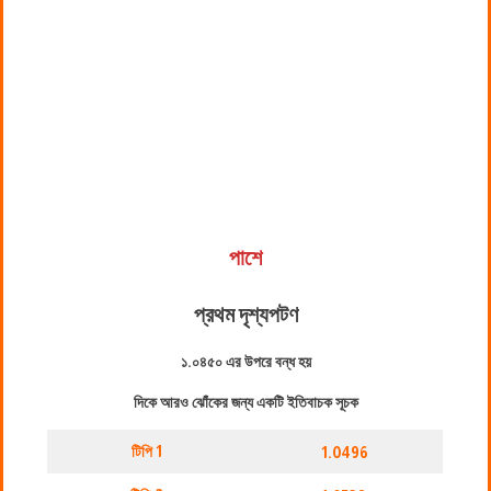
পাশে
প্রথম দৃশ্যপট
ণ
১.০৪৫০ এর উপরে বন্ধ হয়
দিকে আরও ঝোঁকের জন্য একটি ইতিবাচক সূচক
টিপি 1
1.0496