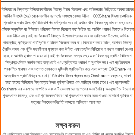
বিনিয়োগের সিদ্ধান্ত বিনিয়োগকারীদের নিজস্ব বিচার-বিবেচনা এবং অভিজ্ঞতার ভিত্তিতে অথবা তাদের
আর্থিক উপদেষ্টা(দের) থেকে স্বাধীন পরামর্শের মাধ্যমে নেওয়া উচিত। OXShare সিদ্ধান্তগুলিকে
প্রভাবিত করার উদ্দেশ্যে বিনিয়োগ পরামর্শ প্রদান করে না; এখানে থাকা বিষয়বস্তু সাধারণ তথ্য এবং
এটিকে আনুষঙ্গিক বা বিনিয়োগ পরিষেবা হিসাবে বিবেচনা করা উচিত নয়, আর্থিক পরামর্শ হিসাবেও বিবেচনা
করা উচিত নয়। এই প্রতিবেদনটি বিস্তৃত বিশ্লেষণ প্রদান করে যা ব্যক্তিগত উদ্দেশ্য, আর্থিক
পরিস্থিতি, ব্যক্তিগত পরিস্থিতি বা চাহিদা বিবেচনা করে না। বিনিয়োগ করার আগে, আপনার নিজস্ব
ট্রেডিং লক্ষ্য এবং ঝুঁকি সহনশীলতা মূল্যায়ন করা উচিত; এমন তহবিল বিনিয়োগ না করার পরামর্শ দেওয়া
হচ্ছে যা আপনি হারাতে পারবেন না। এই প্রতিবেদনের সমস্ত তথ্য এবং বিষয়বস্তু স্বাধীন বিনিয়োগ
সিদ্ধান্তগুলিকে সমর্থন করার জন্য তৈরি এবং ব্যক্তিগত পরামর্শ বা সুপারিশ নয়। এই প্রতিবেদনে
প্রকাশিত মতামত এবং মতামত লেখকদের দৃষ্টিভঙ্গি প্রতিফলিত করে এবং অগত্যা OXShare এর
অবস্থানকে প্রতিনিধিত্ব করে না। বিনিয়োগকারীদের পছন্দের জন্য Oxshare দায়বদ্ধ নয়, কারণ
তারা তাদের বিনিয়োগ সিদ্ধান্তের উপর পূর্ণ স্বাধীনতা এবং দায়িত্ব বজায় রাখে। এই প্রকাশনাটি
Oxshare এর একমাত্র সম্পত্তি এবং এটি কেবলমাত্র প্রাপকের জন্য তৈরি। অননুমোদিত বিতরণ বা
পুনরুৎপাদন নিষিদ্ধ, এবং এই প্রতিবেদন বিতরণ বা পুনরুৎপাদন করার সময় পাওয়া যেকোনো ব্যক্তি বা
সত্তার বিরুদ্ধে কপিরাইট লঙ্ঘনের অভিযোগ আনা হবে।
লক্ষ্য করুন
এই প্রতিবেদনে থাকা বিশ্লেষণ এবং মতামতগুলি বাধ্যতামূলক নয় এবং বিক্রি বা কেনার সুপারিশ হিসাবে