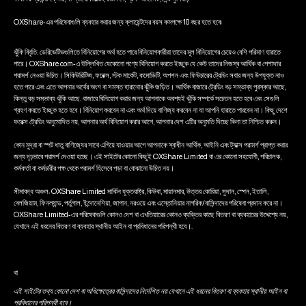
OXShare-এর পরিষেবাগুলি ব্যবহার করার জন্য ক্লায়েন্টদের বয়স কমপক্ষে 18 বছর হতে হবে৷
ঝুঁকি বিবৃতি: ডেরিভেটিভগুলিতে বিনিয়োগের অর্থ হতে পারে বিনিয়োগকারীরা তাদের মূল বিনিয়োগের চেয়েও বেশি পরিমাণ হারাতে
পারে। OXShare.com-এ উল্লিখিত যেকোনো পণ্যে বিনিয়োগ করতে ইচ্ছুক যে কেউ তাদের নিজস্ব আর্থিক বা পেশাদার
পরামর্শ নেওয়া উচিত। সিকিউরিটিজ, ফরেক্স, স্টক মার্কেট, কমোডিটি, অপশন এবং ফিউচারের ট্রেডিং সবার জন্য উপযুক্ত নাও
হতে পারে এবং এতে আপনার অর্থের অংশ বা সমস্ত হারানোর ঝুঁকি জড়িত। আর্থিক বাজারে ট্রেডিং বড় সম্ভাব্য পুরস্কার আছে,
কিন্তু বড় সম্ভাব্য ঝুঁকি আছে. বাজারে বিনিয়োগ করার জন্য আপনাকে অবশ্যই ঝুঁকি সম্পর্কে সচেতন হতে হবে এবং সেগুলি
গ্রহণ করতে ইচ্ছুক হতে হবে। বিনিয়োগ করবেন না এবং অর্থ দিয়ে বাণিজ্য করবেন না যা আপনি হারাতে পারবেন না। কিছু দেশে
ফরেক্স ট্রেডিং অনুমোদিত নয়, আপনার অর্থ বিনিয়োগ করার আগে, আপনার দেশ এটির অনুমতি দিচ্ছে কিনা তা নিশ্চিত করুন।
কোন মুদ্রা বা স্পট ধাতু বাণিজ্যের সাথে এগিয়ে যাওয়ার আগে আপনাকে স্বাধীন আর্থিক, আইনি এবং ট্যাক্স পরামর্শ প্রাপ্ত করার
জন্য দৃঢ়ভাবে পরামর্শ দেওয়া হচ্ছে। এই সাইটের কোনো কিছুই OXShare Limited বা এর কোনো সহযোগী, পরিচালক,
কর্মকর্তা বা কর্মচারীর পক্ষ থেকে পরামর্শ হিসেবে পড়া বা বোঝানো উচিত নয়।
সীমাবদ্ধ অঞ্চল: OXShare Limited মার্কিন যুক্তরাষ্ট্র, কিউবা, মায়ানমার, উত্তর কোরিয়া, সুদান, স্পেন, ইতালি,
বেলজিয়াম, ফিনল্যান্ড, পর্তুগাল, ইন্দোনেশিয়া, জাপান, নরওয়ে এবং এস্তোনিয়ার নাগরিক/বাসিন্দাদের পরিষেবা প্রদান করে না।
OXShare Limited-এর পরিষেবাগুলি কোনও দেশ বা এখতিয়ারের কোনও ব্যক্তির কাছে বিতরণ বা ব্যবহারের উদ্দেশ্যে নয়,
যেখানে এই ধরনের বিতরণ বা ব্যবহার স্থানীয় আইন বা প্রবিধানের পরিপন্থী হবে।.
বা
এই সাইটের তথ্য কোনো দেশ বা অধিক্ষেত্রের বাসিন্দাদের নির্দেশিত নয় যেখানে এই ধরনের বিতরণ বা ব্যবহার স্থানীয় আইন বা
প্রবিধানের পরিপন্থী হবে।