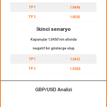
TP 1
1.0496
TP 2
1.0538
İkinci senaryo
Kapanışlar 1,0450'nin altında
negatif bir gösterge olup
TP 1
1.0412
TP 2
1.0380
GBP/USD Analizi