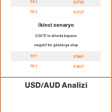
TP 1
0.5702
TP 2
0.5727
İkinci senaryo
0,5678'in altında kapanır
negatif bir gösterge olup
TP 1
0.5661
TP 2
0.5627
USD/AUD Analizi