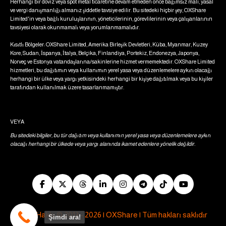
Herhangi bir döviz veya spot metal ticaretine devam etmeden önce bağımsız mali, yasal
ve vergi danışmanlığı almanız şiddetle tavsiye edilir. Bu sitedeki hiçbir şey, OXShare
Limited'in veya bağlı kuruluşlarının, yöneticilerinin, görevlilerinin veya çalışanlarının
tavsiyesi olarak okunmamalı veya yorumlanmamalıdır.
Kısıtlı Bölgeler: OXShare Limited, Amerika Birleşik Devletleri, Küba, Myanmar, Kuzey
Kore, Sudan, İspanya, İtalya, Belçika, Finlandiya, Portekiz, Endonezya, Japonya,
Norveç ve Estonya vatandaşlarına/sakinlerine hizmet vermemektedir. OXShare Limited
hizmetleri, bu dağıtımın veya kullanımın yerel yasa veya düzenlemelere aykırı olacağı
herhangi bir ülke veya yargı yetkisindeki herhangi bir kişiye dağıtılmak veya bu kişiler
tarafından kullanılmak üzere tasarlanmamıştır.
VEYA
Bu sitedeki bilgiler, bu tür dağıtım veya kullanımın yerel yasa veya düzenlemelere aykırı
olacağı herhangi bir ülkede veya yargı alanında ikamet edenlere yönelik değildir.
Telif Hakkı © 2013 - 2026 | OXShare | Tüm hakları saklıdır
Şimdi ara!