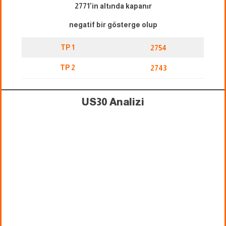
2771'in altında kapanır
negatif bir gösterge olup
TP 1
2754
TP 2
2743
US30 Analizi