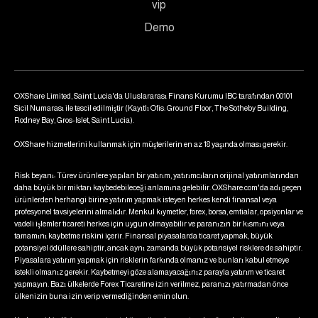
vip
Demo
OXShare Limited, Saint Lucia'da Uluslararası Finans Kurumu IBC tarafından 00101
Sicil Numarası ile tescil edilmiştir (Kayıtlı Ofis: Ground Floor, The Sotheby Building,
Rodney Bay, Gros-Islet, Saint Lucia).
OXShare hizmetlerini kullanmak için müşterilerin en az 18 yaşında olması gerekir.
Risk beyanı: Türev ürünlere yapılan bir yatırım, yatırımcıların orijinal yatırımlarından
daha büyük bir miktarı kaybedebileceği anlamına gelebilir. OXShare.com'da adı geçen
ürünlerden herhangi birine yatırım yapmak isteyen herkes kendi finansal veya
profesyonel tavsiyelerini almalıdır. Menkul kıymetler, forex, borsa, emtialar, opsiyonlar ve
vadeli işlemler ticareti herkes için uygun olmayabilir ve paranızın bir kısmını veya
tamamını kaybetme riskini içerir. Finansal piyasalarda ticaret yapmak, büyük
potansiyel ödüllere sahiptir, ancak aynı zamanda büyük potansiyel risklere de sahiptir.
Piyasalara yatırım yapmak için risklerin farkında olmanız ve bunları kabul etmeye
istekli olmanız gerekir. Kaybetmeyi göze alamayacağınız parayla yatırım ve ticaret
yapmayın. Bazı ülkelerde Forex Ticaretine izin verilmez, paranızı yatırmadan önce
ülkenizin buna izin verip vermediğinden emin olun.