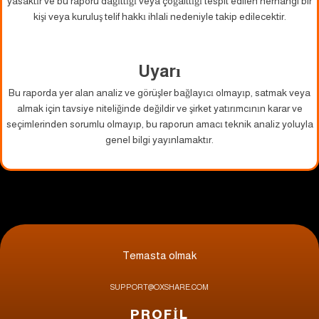
yasaktır ve bu raporu dağıttığı veya çoğalttığı tespit edilen herhangi bir
kişi veya kuruluş telif hakkı ihlali nedeniyle takip edilecektir.
Uyarı
Bu raporda yer alan analiz ve görüşler bağlayıcı olmayıp, satmak veya
almak için tavsiye niteliğinde değildir ve şirket yatırımcının karar ve
seçimlerinden sorumlu olmayıp, bu raporun amacı teknik analiz yoluyla
genel bilgi yayınlamaktır.
Temasta olmak
SUPPORT@OXSHARE.COM
PROFİL