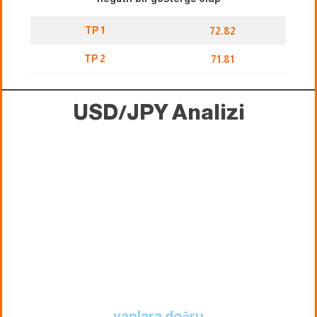
TP 1
72.82
TP 2
71.81
USD/JPY Analizi
yanlara doğru