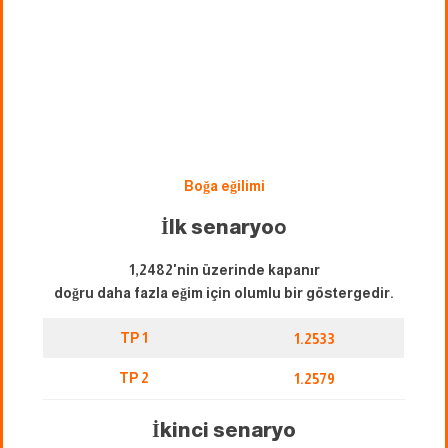
Boğa eğilimi
İlk senaryo
o
1,2482'nin üzerinde kapanır
doğru daha fazla eğim için olumlu bir göstergedir.
TP 1
1.2533
TP 2
1.2579
İkinci senaryo