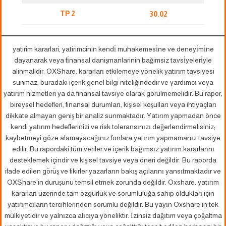
TP 2
30.02
yatirim kararlari, yatirimcinin kendi̇ muhakemesi̇ne ve deneyi̇mi̇ne
dayanarak veya fi̇nansal danişmanlarinin bağimsiz tavsi̇yeleri̇yle
alinmalidir. OXShare, kararları etkilemeye yönelik yatırım tavsiyesi
sunmaz; buradaki içerik genel bilgi niteliğindedir ve yardımcı veya
yatırım hizmetleri ya da finansal tavsiye olarak görülmemelidir. Bu rapor,
bireysel hedefleri, finansal durumları, kişisel koşulları veya ihtiyaçları
dikkate almayan geniş bir analiz sunmaktadır. Yatırım yapmadan önce
kendi yatırım hedeflerinizi ve risk toleransınızı değerlendirmelisiniz;
kaybetmeyi göze alamayacağınız fonlara yatırım yapmamanız tavsiye
edilir. Bu rapordaki tüm veriler ve içerik bağımsız yatırım kararlarını
desteklemek içindir ve kişisel tavsiye veya öneri değildir. Bu raporda
ifade edilen görüş ve fikirler yazarların bakış açılarını yansıtmaktadır ve
OXShare'in duruşunu temsil etmek zorunda değildir. Oxshare, yatırım
kararları üzerinde tam özgürlük ve sorumluluğa sahip oldukları için
yatırımcıların tercihlerinden sorumlu değildir. Bu yayın Oxshare'in tek
mülkiyetidir ve yalnızca alıcıya yöneliktir. İzinsiz dağıtım veya çoğaltma