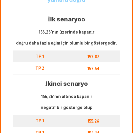
İlk senaryo
o
156,26'nın üzerinde kapanır
doğru daha fazla eğim için olumlu bir göstergedir.
TP 1
157.02
TP 2
157.54
İkinci senaryo
156,26'nın altında kapanır
negatif bir gösterge olup
TP 1
155.26
TP 2