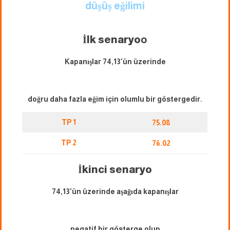
düşüş eğilimi
İlk senaryo
o
Kapanışlar 74,13'ün üzerinde
doğru daha fazla eğim için olumlu bir göstergedir.
TP 1
75.08
TP 2
76.02
İkinci senaryo
74,13'ün üzerinde aşağıda kapanışlar
negatif bir gösterge olup