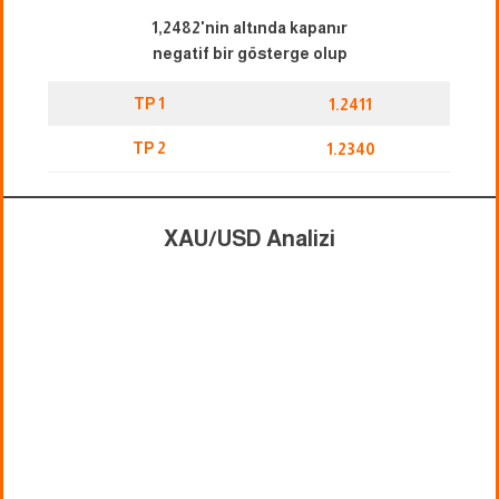
1,2482'nin altında kapanır
negatif bir gösterge olup
TP 1
1.2411
TP 2
1.2340
XAU/USD Analizi