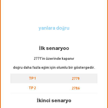
yanlara doğru
İlk senaryo
o
2771'in üzerinde kapanır
doğru daha fazla eğim için olumlu bir göstergedir.
TP 1
2779
TP 2
2786
İkinci senaryo