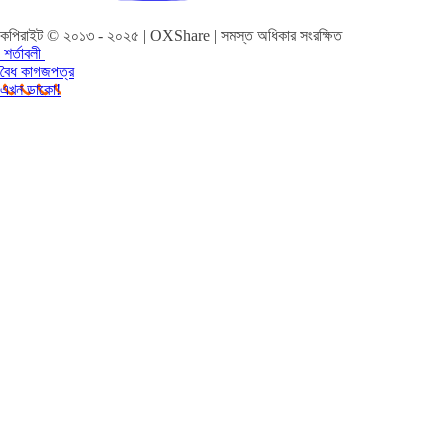
কপিরাইট © ২০১৩ - ২০২৫ | OXShare | সমস্ত অধিকার সংরক্ষিত
শর্তাবলী
বৈধ কাগজপত্র
এখন ডাকো!