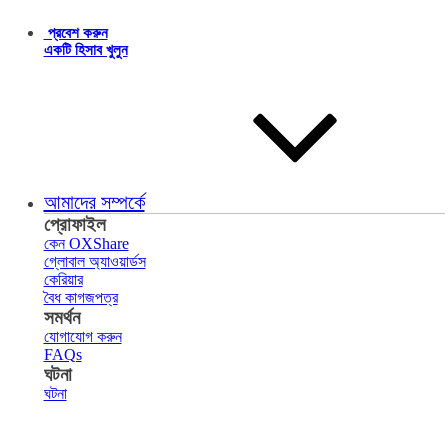
প্রবেশ করুন
একটি হিসাব খুলুন
আমাদের সম্পর্কে
প্রোফাইল
কেন OXShare
গ্লোবাল অ্যাওয়ার্ডস
কেরিয়ার
বৈধ কাগজপত্র
সমর্থন
যোগাযোগ করুন
FAQs
ঘটনা
ঘটনা