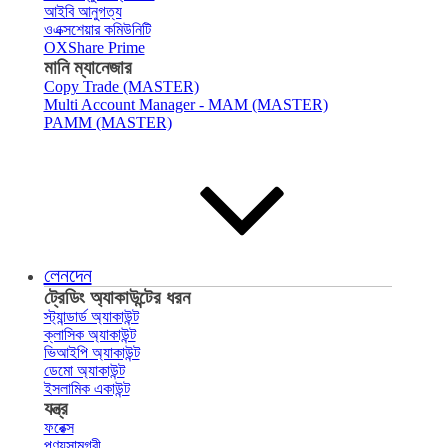
আইবি আনুগত্য
ওএক্সশেয়ার কমিউনিটি
OXShare Prime
মানি ম্যানেজার
Copy Trade (MASTER)
Multi Account Manager - MAM (MASTER)
PAMM (MASTER)
লেনদেন
ট্রেডিং অ্যাকাউন্টের ধরন
স্ট্যান্ডার্ড অ্যাকাউন্ট
ক্লাসিক অ্যাকাউন্ট
ভিআইপি অ্যাকাউন্ট
ডেমো অ্যাকাউন্ট
ইসলামিক একাউন্ট
যন্ত্র
ফরেক্স
পণ্যসামগ্রী