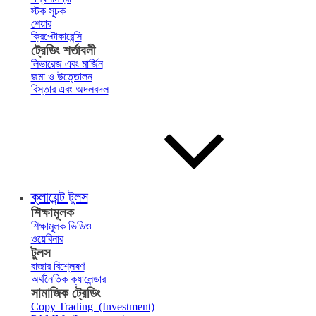
স্টক সূচক
শেয়ার
ক্রিপ্টোকারেন্সি
ট্রেডিং শর্তাবলী
লিভারেজ এবং মার্জিন
জমা ও উত্তোলন
বিস্তার এবং অদলবদল
ক্লায়েন্ট টুলস
শিক্ষামূলক
শিক্ষামূলক ভিডিও
ওয়েবিনার
টুলস
বাজার বিশ্লেষণ
অর্থনৈতিক ক্যালেন্ডার
সামাজিক ট্রেডিং
Copy Trading (Investment)