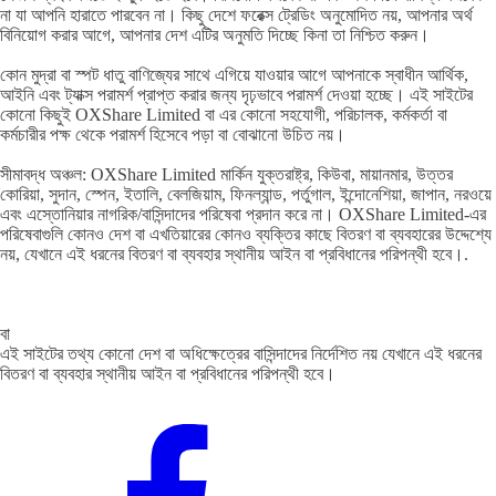
না যা আপনি হারাতে পারবেন না। কিছু দেশে ফরেক্স ট্রেডিং অনুমোদিত নয়, আপনার অর্থ
বিনিয়োগ করার আগে, আপনার দেশ এটির অনুমতি দিচ্ছে কিনা তা নিশ্চিত করুন।
কোন মুদ্রা বা স্পট ধাতু বাণিজ্যের সাথে এগিয়ে যাওয়ার আগে আপনাকে স্বাধীন আর্থিক,
আইনি এবং ট্যাক্স পরামর্শ প্রাপ্ত করার জন্য দৃঢ়ভাবে পরামর্শ দেওয়া হচ্ছে। এই সাইটের
কোনো কিছুই OXShare Limited বা এর কোনো সহযোগী, পরিচালক, কর্মকর্তা বা
কর্মচারীর পক্ষ থেকে পরামর্শ হিসেবে পড়া বা বোঝানো উচিত নয়।
সীমাবদ্ধ অঞ্চল: OXShare Limited মার্কিন যুক্তরাষ্ট্র, কিউবা, মায়ানমার, উত্তর
কোরিয়া, সুদান, স্পেন, ইতালি, বেলজিয়াম, ফিনল্যান্ড, পর্তুগাল, ইন্দোনেশিয়া, জাপান, নরওয়ে
এবং এস্তোনিয়ার নাগরিক/বাসিন্দাদের পরিষেবা প্রদান করে না। OXShare Limited-এর
পরিষেবাগুলি কোনও দেশ বা এখতিয়ারের কোনও ব্যক্তির কাছে বিতরণ বা ব্যবহারের উদ্দেশ্যে
নয়, যেখানে এই ধরনের বিতরণ বা ব্যবহার স্থানীয় আইন বা প্রবিধানের পরিপন্থী হবে।.
বা
এই সাইটের তথ্য কোনো দেশ বা অধিক্ষেত্রের বাসিন্দাদের নির্দেশিত নয় যেখানে এই ধরনের
বিতরণ বা ব্যবহার স্থানীয় আইন বা প্রবিধানের পরিপন্থী হবে।