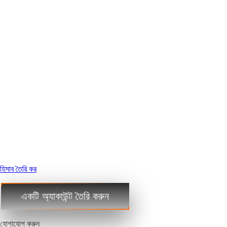
নিবন্ধন
নিবন্ধন
ধাপ 1
জমা
তহবিল
ধাপ ২
EURUSD
1.2184 1.2186
GBPUSD
1.4167 1.4169
USDJPY
109.35 109.38
USDCAD
1.2101 1.2103
হিসাব তৈরি কর
বাণিজ্য
বাণিজ্য
ধাপ 3
একটি অ্যাকাউন্ট তৈরি করুন
যোগাযোগ করুন