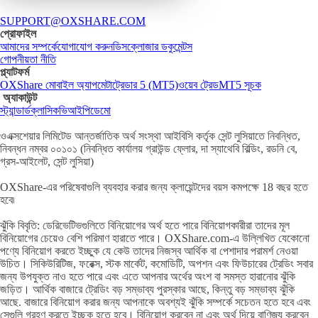
SUPPORT@OXSHARE.COM
প্রোফাইল
আমাদের সম্পর্কে
যোগাযোগ করুন
ডিসক্লোজার ডকুমেন্টস
গোপনীয়তা নীতি
প্ল্যাটফর্ম
OXShare মোবাইল অ্যাপ
মেটাট্রেডার 5 (MT5)
ওয়েব ট্রেড
MT5 সূচক
অ্যাকাউন্ট
স্ট্যান্ডার্ড
ক্লাসিক
ভিআইপি
ডেমো
ওএক্সশেয়ার লিমিটেড আন্তর্জাতিক অর্থ সংস্থা আইবিসি কর্তৃক সেন্ট লুসিয়াতে নিবন্ধিত,
নিবন্ধন নম্বর ০০১০১ (নিবন্ধিত কার্যালয় গ্রাউন্ড ফ্লোর, দা স্যাথেবি বিল্ডিং, রডনি বে,
গ্রস-আইলেট, সেন্ট লুসিয়া)
OXShare-এর পরিষেবাগুলি ব্যবহার করার জন্য ক্লায়েন্টদের বয়স কমপক্ষে 18 বছর হতে
হবে৷
ঝুঁকি বিবৃতি: ডেরিভেটিভগুলিতে বিনিয়োগের অর্থ হতে পারে বিনিয়োগকারীরা তাদের মূল
বিনিয়োগের চেয়েও বেশি পরিমাণ হারাতে পারে। OXShare.com-এ উল্লিখিত যেকোনো
পণ্যে বিনিয়োগ করতে ইচ্ছুক যে কেউ তাদের নিজস্ব আর্থিক বা পেশাদার পরামর্শ নেওয়া
উচিত। সিকিউরিটিজ, ফরেক্স, স্টক মার্কেট, কমোডিটি, অপশন এবং ফিউচারের ট্রেডিং সবার
জন্য উপযুক্ত নাও হতে পারে এবং এতে আপনার অর্থের অংশ বা সমস্ত হারানোর ঝুঁকি
জড়িত। আর্থিক বাজারে ট্রেডিং বড় সম্ভাব্য পুরস্কার আছে, কিন্তু বড় সম্ভাব্য ঝুঁকি
আছে. বাজারে বিনিয়োগ করার জন্য আপনাকে অবশ্যই ঝুঁকি সম্পর্কে সচেতন হতে হবে এবং
সেগুলি গ্রহণ করতে ইচ্ছুক হতে হবে। বিনিয়োগ করবেন না এবং অর্থ দিয়ে বাণিজ্য করবেন