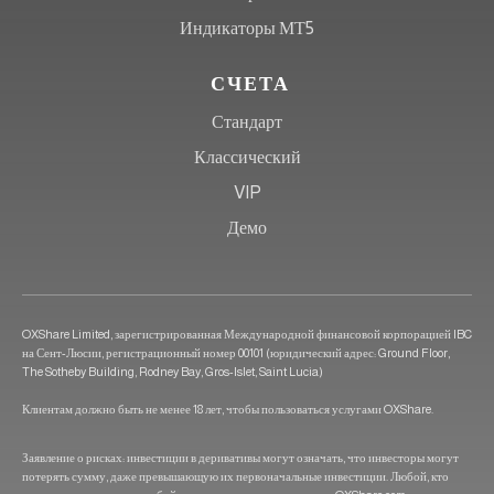
Индикаторы МТ5
СЧЕТА
Стандарт
Классический
VIP
Демо
OXShare Limited, зарегистрированная Международной финансовой корпорацией IBC
на Сент-Люсии, регистрационный номер 00101 (юридический адрес: Ground Floor,
The Sotheby Building, Rodney Bay, Gros-Islet, Saint Lucia)
Клиентам должно быть не менее 18 лет, чтобы пользоваться услугами OXShare.
Заявление о рисках: инвестиции в деривативы могут означать, что инвесторы могут
потерять сумму, даже превышающую их первоначальные инвестиции. Любой, кто