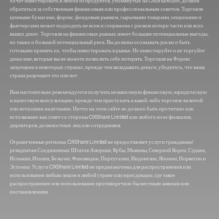
хочет инвестировать в любой из продуктов, упомянутых на OXShare.com, должен
обратиться за собственным финансовым или профессиональным советом. Торговля
ценными бумагами, форекс, фондовым рынком, сырьевыми товарами, опционами и
фьючерсами может подходить не всем и сопряжена с риском потери части или всех
ваших денег. Торговля на финансовых рынках имеет большие потенциальные выгоды,
но также и большой потенциальный риск. Вы должны осознавать риски и быть
готовыми принять их, чтобы инвестировать в рынки. Не инвестируйте и не торгуйте
деньгами, которые вы не можете позволить себе потерять. Торговля на Форекс
запрещена в некоторых странах, прежде чем вкладывать деньги, убедитесь, что ваша
страна разрешает это или нет.
Вам настоятельно рекомендуется получить независимую финансовую, юридическую
и налоговую консультацию, прежде чем приступать к какой-либо торговле валютой
или металлами наличными. Ничто на этом сайте не должно быть прочитано или
истолковано как совет со стороны OXShare Limited или любого из ее филиалов,
директоров, должностных лиц или сотрудников.
Ограниченные регионы: OXShare Limited не предоставляет услуги гражданам/
резидентам Соединенных Штатов Америки, Кубы, Мьянмы, Северной Кореи, Судана,
Испании, Италии, Бельгии, Финляндии, Португалии, Индонезии, Японии, Норвегии и
Эстонии. Услуги OXShare Limited не предназначены для распространения или
использования любым лицом в любой стране или юрисдикции, где такое
распространение или использование противоречило бы местным законам или
постановлениям.