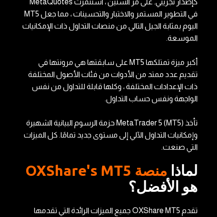
كإصدار تجريبي. على مر السنين ، استثمرت MetaQuotes
في التطوير المستمر والاختبار والتحسينات ، مما جعل MT5
اليوم بمثابة الجيل التالي من منصات التداول ذات الإمكانيات
الموسعة.
أكبر ميزة تمتلكها MT5 على سابقتها هي مرونتها في
تقديم عدد ممتد من الأدوات من فئات الأصول المختلفة
ذات الإعدادات المختلفة ، وكلها قابلة للتداول من نفس
الواجهة ونفس حساب التداول.
تأخذ MetaTrader 5 (MT5) حزمة الرسوم البيانية الشهيرة
وإمكانيات التداول الآلي إلى مستوى جديد تمامًا. كل الميزات
التي صنعت.
لماذا
منصة OXShare's MT5
هو الأفضل؟
تقدم OXShare MT5 جميع الميزات الرائدة التي تقدمها