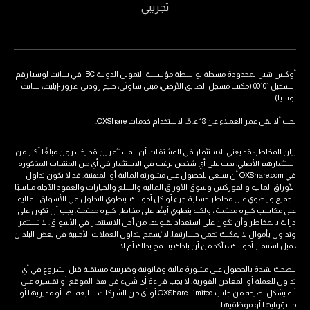
تجريبي
أوكس شير المحدودة مسجلة بواسطة مؤسسة التمويل الدولية IBC في سانت لوسيا رقم
التسجيل 00101 (مكتب مسجل الطابق الأرضي، مبنى ساوثي، خليج رودني، غروز-إيليت، سانت
لوسيا)
يجب ألا يقل عمر العملاء عن 18 عامًا لاستخدام خدمات OXShare.
بيان المخاطر: قد يعني الاستثمار في المشتقات أن المستثمرين قد يخسرون مبلغًا أكبر من
استثمارهم الأصلي. يجب على أي شخص يرغب في الاستثمار في أي من المنتجات المذكورة
في OXShare.com أن يسعى للحصول على مشورته المالية أو المهنية. قد لا يكون تداول
الأوراق المالية والفوركس وسوق الأوراق المالية والسلع والخيارات والعقود الآجلة مناسبًا
للجميع وينطوي على مخاطر خسارة جزء أو كل أموالك. ينطوي التداول في الأسواق المالية
على مكاسب كبيرة محتملة ، ولكنه ينطوي أيضًا على مخاطر كبيرة محتملة. يجب أن تكون على
دراية بالمخاطر وأن تكون على استعداد لقبولها من أجل الاستثمار في الأسواق. لا تستثمر
وتداول بأموال لا يمكنك تحمل خسارتها. لا يُسمح بتداول العملات الأجنبية في بعض البلدان
، قبل استثمار أموالك ، تأكد من أن بلدك يسمح بذلك أم لا.
ننصحك بشدة بالحصول على مشورة مالية وقانونية وضريبية مستقلة قبل الشروع في أي
تداول للعملة أو المعادن الفورية. لا يجب قراءة أي شيء في هذا الموقع أو تفسيره على
أنه يشكل نصيحة من جانب OXShare Limited أو أي من الشركات التابعة لها أو مديريها أو
مسؤوليها أو موظفيها.