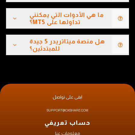
ما هي الأدوات التي يمكنني
تداولها على MT5؟
هل منصة ميتاتريدر 5 جيدة
للمبتدئين؟
ابقى على تواصل
SUPPORT@OXSHARE.COM
حساب تعريفي
معلومات عنا