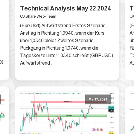
Technical Analysis May 22 2024
T
OXShare Web-Team
OX
(Eur/Usd) Aufwärtstrend Erstes Szenario:
(E
Anstieg in Richtung 1,0940, wenn der Kurs
An
über 1,0840 bleibt Zweites Szenario:
üb
Rückgang in Richtung 1,0740, wenn die
Rü
Tageskerze unter 1,0840 schließt (GBPUSD)
T
D)
Aufwärtstrend ...
Au
Mai 17, 2024