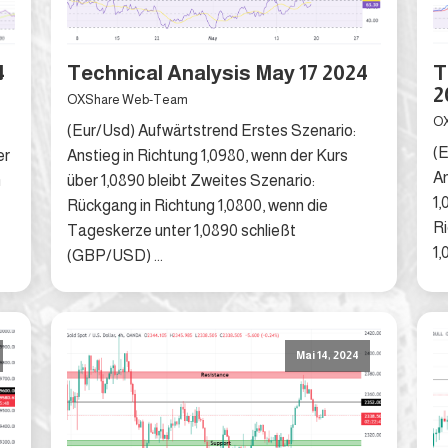
4
Technical Analysis May 17 2024
T
2
OXShare Web-Team
OX
(Eur/Usd) Aufwärtstrend Erstes Szenario:
(E
er
Anstieg in Richtung 1,0980, wenn der Kurs
An
n
über 1,0890 bleibt Zweites Szenario:
1,
Rückgang in Richtung 1,0800, wenn die
Ri
Tageskerze unter 1,0890 schließt
1,
(GBP/USD) ...
Mai 14, 2024