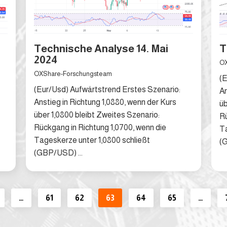
Technische Analyse 14. Mai
T
2024
OX
OXShare-Forschungsteam
(E
(Eur/Usd) Aufwärtstrend Erstes Szenario:
An
Anstieg in Richtung 1,0880, wenn der Kurs
üb
über 1,0800 bleibt Zweites Szenario:
Rü
Rückgang in Richtung 1,0700, wenn die
Ta
Tageskerze unter 1,0800 schließt
(
(GBP/USD) ...
…
61
62
63
64
65
…