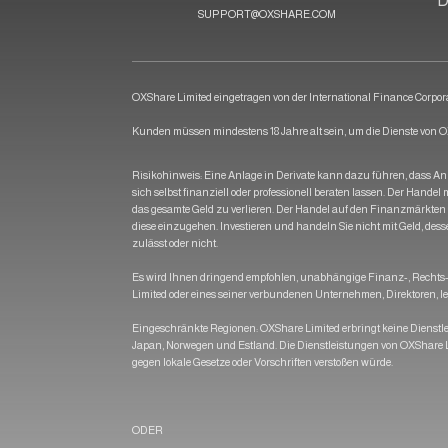
D
SUPPORT@OXSHARE.COM
OXShare Limited eingetragen von der International Finance Corporat
Kunden müssen mindestens 18 Jahre alt sein, um die Dienste von
Risikohinweis: Eine Anlage in Derivate kann dazu führen, dass Anle
sich selbst finanziell oder professionell beraten lassen. Der Hande
das gesamte Geld zu verlieren. Der Handel auf den Finanzmärkten bi
diese einzugehen. Investieren und handeln Sie nicht mit Geld, dessen
zulässt oder nicht.
Es wird Ihnen dringend empfohlen, unabhängige Finanz-, Rechts- un
Limited oder eines seiner verbundenen Unternehmen, Direktoren, le
Eingeschränkte Regionen: OXShare Limited erbringt keine Dienstlei
Japan, Norwegen und Estland. Die Dienstleistungen von OXShare L
gegen lokale Gesetze oder Vorschriften verstoßen würde.
ODER