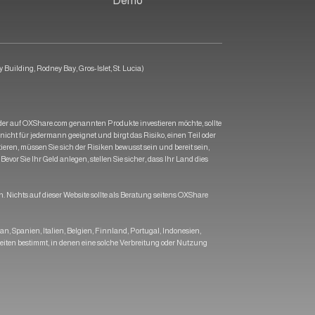
Demo
Building, Rodney Bay, Gros-Islet, St. Lucia)
s der auf OXShare.com genannten Produkte investieren möchte, sollte
nicht für jedermann geeignet und birgt das Risiko, einen Teil oder
eren, müssen Sie sich der Risiken bewusst sein und bereit sein,
evor Sie Ihr Geld anlegen, stellen Sie sicher, dass Ihr Land dies
 Nichts auf dieser Website sollte als Beratung seitens OXShare
 Spanien, Italien, Belgien, Finnland, Portugal, Indonesien,
iten bestimmt, in denen eine solche Verbreitung oder Nutzung