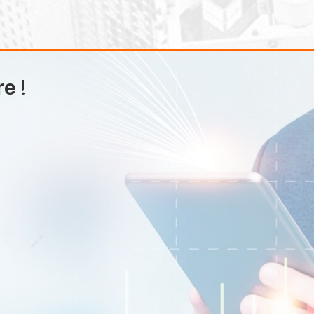
re
!
EURUSD
1.2184 1.2186
GBPUSD
1.4167 1.4169
USDJPY
109.35 109.38
USDCAD
1.2101 1.2103
Handeln