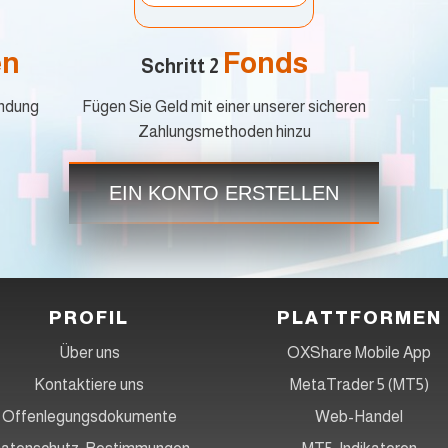
en
Fonds
Schritt 2
endung
Fügen Sie Geld mit einer unserer sicheren
Start
Zahlungsmethoden hinzu
und
EIN KONTO ERSTELLEN
PROFIL
PLATTFORMEN
Über uns
OXShare Mobile App
Kontaktiere uns
MetaTrader 5 (MT5)
Offenlegungsdokumente
Web-Handel