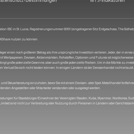
atenschutz-Bestimmungen
MT5-Indikatoren
ion IBC in St. Lucia, Registrierungsnummer 00101 (eingetragener Sitz Erdgeschoss, The Sotheby 
 OXShare nutzen zu können.
ger einen noch größeren Betrag als ihre ursprüngliche Investition verlieren. Jeder, der in eine
l mit Wertpapieren, Devisen, Aktienmärkten, Rohstoffen, Optionen und Futures ist möglicherweise 
rgt große potenzielle Gewinne, aber auch große potenzielle Risiken. Um in die Märkte zu investi
 Verlust Sie sich nicht leisten können. In einigen Ländern ist der Devisenhandel nicht erlaubt. B
d Steuerberatung einzuholen, bevor Sie mit einem Devisen- oder Spot-Metallhandel fortfahren.
itenden Angestellten oder Mitarbeiter verstanden oder ausgelegt werden.
stungen für Staatsbürger/Einwohner der Vereinigten Staaten, Kuba, Myanmar, Nordkorea, Sudan,
imited sind nicht zur Verbreitung oder Nutzung durch Personen in Ländern oder Gerichtsbarke