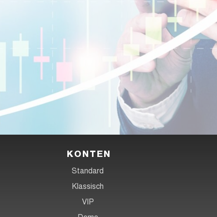
Handeln
Schritt 3
en Sie jetzt und greifen Sie jederzeit
 überall auf die globalen Märkte zu!
KONTEN
Standard
Klassisch
VIP