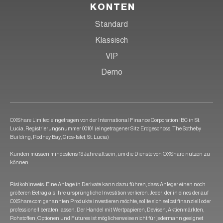
KONTEN
Standard
Klassisch
VIP
Demo
OXShare Limited eingetragen von der International Finance Corporation IBC in St.
Lucia, Registrierungsnummer 00101 (eingetragener Sitz Erdgeschoss, The Sotheby
Building, Rodney Bay, Gros-Islet, St. Lucia)
Kunden müssen mindestens 18 Jahre alt sein, um die Dienste von OXShare nutzen zu
können.
Risikohinweis: Eine Anlage in Derivate kann dazu führen, dass Anleger einen noch
größeren Betrag als ihre ursprüngliche Investition verlieren. Jeder, der in eines der auf
OXShare.com genannten Produkte investieren möchte, sollte sich selbst finanziell oder
professionell beraten lassen. Der Handel mit Wertpapieren, Devisen, Aktienmärkten,
Rohstoffen, Optionen und Futures ist möglicherweise nicht für jedermann geeignet