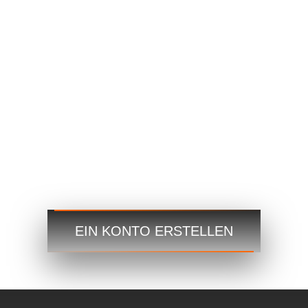
EURUSD
1.2184 1.2186
GBPUSD
1.4167 1.4169
USDJPY
109.35 109.38
USDCAD
1.2101 1.2103
Handeln
Handeln
Schritt 3
EIN KONTO ERSTELLEN