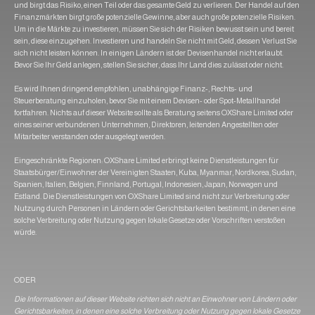
und birgt das Risiko, einen Teil oder das gesamte Geld zu verlieren. Der Handel auf den
Finanzmärkten birgt große potenzielle Gewinne, aber auch große potenzielle Risiken.
Um in die Märkte zu investieren, müssen Sie sich der Risiken bewusst sein und bereit
sein, diese einzugehen. Investieren und handeln Sie nicht mit Geld, dessen Verlust Sie
sich nicht leisten können. In einigen Ländern ist der Devisenhandel nicht erlaubt.
Bevor Sie Ihr Geld anlegen, stellen Sie sicher, dass Ihr Land dies zulässt oder nicht.
Es wird Ihnen dringend empfohlen, unabhängige Finanz-, Rechts- und
Steuerberatung einzuholen, bevor Sie mit einem Devisen- oder Spot-Metallhandel
fortfahren. Nichts auf dieser Website sollte als Beratung seitens OXShare Limited oder
eines seiner verbundenen Unternehmen, Direktoren, leitenden Angestellten oder
Mitarbeiter verstanden oder ausgelegt werden.
Eingeschränkte Regionen: OXShare Limited erbringt keine Dienstleistungen für
Staatsbürger/Einwohner der Vereinigten Staaten, Kuba, Myanmar, Nordkorea, Sudan,
Spanien, Italien, Belgien, Finnland, Portugal, Indonesien, Japan, Norwegen und
Estland. Die Dienstleistungen von OXShare Limited sind nicht zur Verbreitung oder
Nutzung durch Personen in Ländern oder Gerichtsbarkeiten bestimmt, in denen eine
solche Verbreitung oder Nutzung gegen lokale Gesetze oder Vorschriften verstoßen
würde.
ODER
Die Informationen auf dieser Website richten sich nicht an Einwohner von Ländern oder
Gerichtsbarkeiten, in denen eine solche Verbreitung oder Nutzung gegen lokale Gesetze