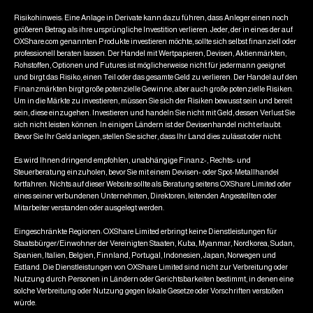
Risikohinweis: Eine Anlage in Derivate kann dazu führen, dass Anleger einen noch
größeren Betrag als ihre ursprüngliche Investition verlieren. Jeder, der in eines der auf
OXShare.com genannten Produkte investieren möchte, sollte sich selbst finanziell oder
professionell beraten lassen. Der Handel mit Wertpapieren, Devisen, Aktienmärkten,
Rohstoffen, Optionen und Futures ist möglicherweise nicht für jedermann geeignet
und birgt das Risiko, einen Teil oder das gesamte Geld zu verlieren. Der Handel auf den
Finanzmärkten birgt große potenzielle Gewinne, aber auch große potenzielle Risiken.
Um in die Märkte zu investieren, müssen Sie sich der Risiken bewusst sein und bereit
sein, diese einzugehen. Investieren und handeln Sie nicht mit Geld, dessen Verlust Sie
sich nicht leisten können. In einigen Ländern ist der Devisenhandel nicht erlaubt.
Bevor Sie Ihr Geld anlegen, stellen Sie sicher, dass Ihr Land dies zulässt oder nicht.
Es wird Ihnen dringend empfohlen, unabhängige Finanz-, Rechts- und
Steuerberatung einzuholen, bevor Sie mit einem Devisen- oder Spot-Metallhandel
fortfahren. Nichts auf dieser Website sollte als Beratung seitens OXShare Limited oder
eines seiner verbundenen Unternehmen, Direktoren, leitenden Angestellten oder
Mitarbeiter verstanden oder ausgelegt werden.
Eingeschränkte Regionen: OXShare Limited erbringt keine Dienstleistungen für
Staatsbürger/Einwohner der Vereinigten Staaten, Kuba, Myanmar, Nordkorea, Sudan,
Spanien, Italien, Belgien, Finnland, Portugal, Indonesien, Japan, Norwegen und
Estland. Die Dienstleistungen von OXShare Limited sind nicht zur Verbreitung oder
Nutzung durch Personen in Ländern oder Gerichtsbarkeiten bestimmt, in denen eine
solche Verbreitung oder Nutzung gegen lokale Gesetze oder Vorschriften verstoßen
würde.