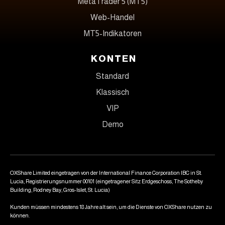
MetaTrader 5 (MT5)
Web-Handel
MT5-Indikatoren
KONTEN
Standard
Klassisch
VIP
Demo
OXShare Limited eingetragen von der International Finance Corporation IBC in St.
Lucia, Registrierungsnummer 00101 (eingetragener Sitz Erdgeschoss, The Sotheby
Building, Rodney Bay, Gros-Islet, St. Lucia)
Kunden müssen mindestens 18 Jahre alt sein, um die Dienste von OXShare nutzen zu
können.