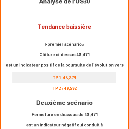
Analyse de l'US30
Tendance baissière
F
premier scénario
o
Clôture ci-dessus
48,471
est un indicateur positif de la poursuite de l'évolution vers
TP 1 :48,879
TP 2 :
49,592
Deuxième scénario
Fermeture en dessous de
48,471
est un indicateur négatif qui conduit à