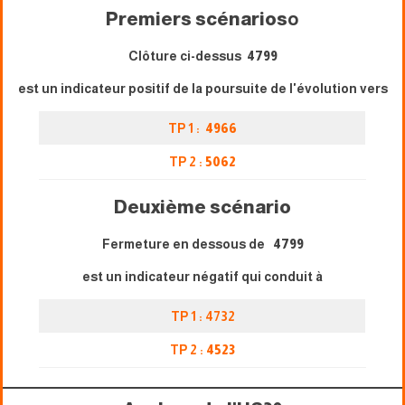
Premiers scénarios
o
Clôture ci-dessus
4799
est un indicateur positif de la poursuite de l'évolution vers
TP 1 :
4966
TP 2 :
5062
Deuxième scénario
Fermeture en dessous de
4799
est un indicateur négatif qui conduit à
TP 1 : 4732
TP 2 :
4523