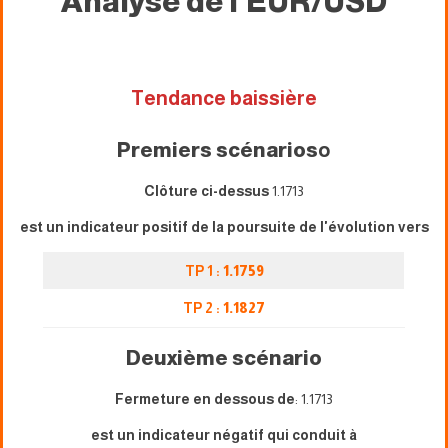
Analyse de l'EUR/USD
Tendance baissière
Premiers scénarios
o
Clôture ci-dessus
1.1713
est un indicateur positif de la poursuite de l'évolution vers
TP 1 :
1.1759
TP 2 :
1.1827
Deuxième scénario
Fermeture en dessous de
: 1.1713
est un indicateur négatif qui conduit à