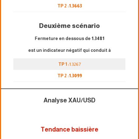
TP 2 :
1.3663
Deuxième scénario
Fermeture en dessous de
1.3481
est un indicateur négatif qui conduit à
TP 1 :
1.3267
TP 2 :
1.3099
Analyse XAU/USD
Tendance baissière