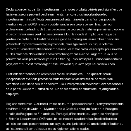
Déclaration de risque : Un investissement dans des produits dérivés peut signifier que
les investisseurs peuvent perdre un montant encore plus important que leur
investissement initial. Toute personne souhaitant investir dans l'un des produits
mentionnés dans OXShare.com doit demander son propre conseil financier ou
professionnel. Le trading de titres, de devises, de bourse, de matières premières, d'options
et de contrats à terme peut ne pas convenir à tout le monde et implique le risque de
perdre une partie ou la totalité de votre argent. Le trading sur les marchés financiers
présente d'importants avantages potentiels, mais également un risque potentiel
important. Vous devez être conscient des risques et être prêt à les accepter pour investir
sur les marchés. N'investissez pas et n'échangez pas avec de l'argent que vous ne
pouvez pas vous permettre de perdre. Le trading Forex n'est pas autorisé dans certains
pays, avant d'investir votre argent, assurez-vous que votre pays l'autorise ou non.
Il est fortement conseillé d'obtenir des conseils financiers, juridiques et fiscaux
indépendants avant de procéder à toute transaction de devises ou de métaux au
comptant. Rien dans ce site ne doit être lu ou interprété comme constituant des conseils
de la part d'OXShare Limited ou de l'un de ses affiliés, administrateurs, dirigeants ou
employés.
Régions restreintes : OXShare Limited ne fournit pas de services aux citoyens/résidents
des États-Unis, de Cuba, du Myanmar, de la Corée du Nord, du Soudan, d'Espagne,
d'Italie, de Belgique, de Finlande, du Portugal, d'Indonésie, du Japon, de Norvège et
d'Estonie. Les services d'OXShare Limited ne sont pas destinés à être distribués ou
utilisés par toute personne dans un pays ou une juridiction où une telle distribution ou
utilisation serait contraire aux lois ou réglementations locales.