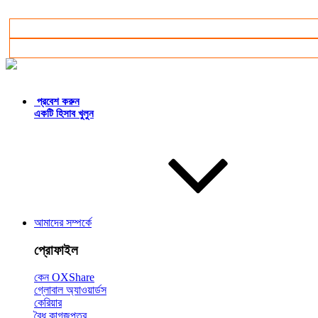
বাংলা
প্রবেশ করুন
একটি হিসাব খুলুন
আমাদের সম্পর্কে
প্রোফাইল
কেন OXShare
গ্লোবাল অ্যাওয়ার্ডস
কেরিয়ার
বৈধ কাগজপত্র