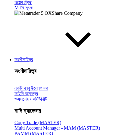
ওয়েব ট্রেড
MT5 সূচক
অংশীদারিত্ব
অংশীদারিত্ব
ব্রোকারের
সাথে পরিচয়
একটা বন্ধু উল্লেখ কর
আইবি আনুগত্য
ওএক্সশেয়ার কমিউনিটি
মানি ম্যানেজার
Copy Trade (MASTER)
Multi Account Manager - MAM (MASTER)
PAMM (MASTER)