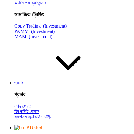
অর্থনৈতিক ক্যালেন্ডার
সামাজিক ট্রেডিং
Copy Trading (Investment)
PAMM (Investment)
MAM (Investment)
প্রচার
প্রচার
নগদ ফেরত
ডিপোজিট বোনাস
স্বাগতম অ্যাকাউন্ট 30$
বাংলা