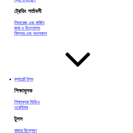
ট্রেডিং শর্তাবলী
লিভারেজ এবং মার্জিন
জমা ও উত্তোলন
বিস্তার এবং অদলবদল
ক্লায়েন্ট টুলস
শিক্ষামূলক
শিক্ষামূলক ভিডিও
ওয়েবিনার
টুলস
বাজার বিশ্লেষণ