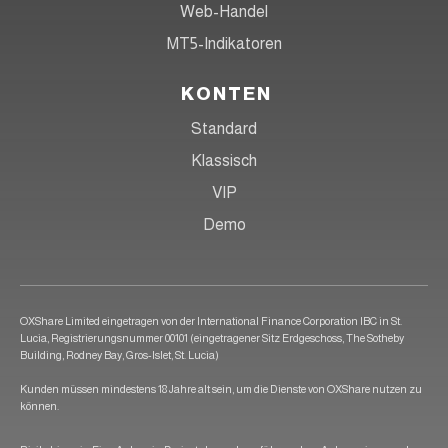
Web-Handel
MT5-Indikatoren
KONTEN
Standard
Klassisch
VIP
Demo
OXShare Limited eingetragen von der International Finance Corporation IBC in St.
Lucia, Registrierungsnummer 00101 (eingetragener Sitz Erdgeschoss, The Sotheby
Building, Rodney Bay, Gros-Islet, St. Lucia)
Kunden müssen mindestens 18 Jahre alt sein, um die Dienste von OXShare nutzen zu
können.