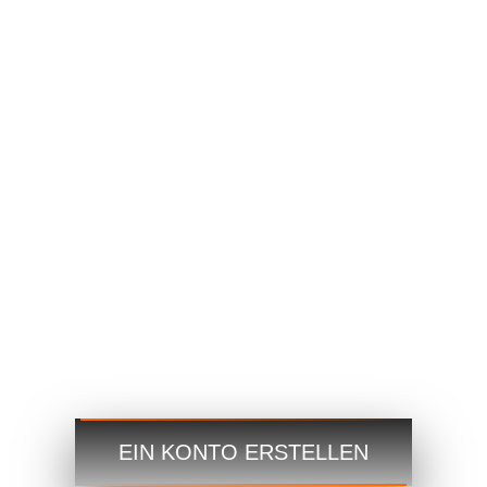
EURUSD
1.2184 1.2186
GBPUSD
1.4167 1.4169
USDJPY
109.35 109.38
USDCAD
1.2101 1.2103
Handeln
Handeln
Schritt 3
EIN KONTO ERSTELLEN