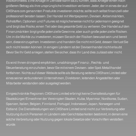
Risikohinweis: Eine Anlage in Derivate kann dazu führen, dass Anleger einen noch
größeren Betrag als ihre ursprüngliche Investition verlieren. Jeder, der in eines der auf
OXShare.com genannten Produkte investieren möchte, sollte sich selbst finanziell oder
professionell beraten lassen. Der Handel mit Wertpapieren, Devisen, Aktienmärkten,
Rohstoffen, Optionen und Futures ist möglicherweise nicht für jedermann geeignet
und birgt das Risiko, einen Teil oder das gesamte Geld zu verlieren. Der Handel auf den
Finanzmärkten birgt große potenzielle Gewinne, aber auch große potenzielle Risiken.
Um in die Märkte zu investieren, müssen Sie sich der Risiken bewusst sein und bereit
sein, diese einzugehen. Investieren und handeln Sie nicht mit Geld, dessen Verlust Sie
sich nicht leisten können. In einigen Ländern ist der Devisenhandel nicht erlaubt.
Bevor Sie Ihr Geld anlegen, stellen Sie sicher, dass Ihr Land dies zulässt oder nicht.
Es wird Ihnen dringend empfohlen, unabhängige Finanz-, Rechts- und
Steuerberatung einzuholen, bevor Sie mit einem Devisen- oder Spot-Metallhandel
fortfahren. Nichts auf dieser Website sollte als Beratung seitens OXShare Limited oder
eines seiner verbundenen Unternehmen, Direktoren, leitenden Angestellten oder
Mitarbeiter verstanden oder ausgelegt werden.
Eingeschränkte Regionen: OXShare Limited erbringt keine Dienstleistungen für
Staatsbürger/Einwohner der Vereinigten Staaten, Kuba, Myanmar, Nordkorea, Sudan,
Spanien, Italien, Belgien, Finnland, Portugal, Indonesien, Japan, Norwegen und
Estland. Die Dienstleistungen von OXShare Limited sind nicht zur Verbreitung oder
Nutzung durch Personen in Ländern oder Gerichtsbarkeiten bestimmt, in denen eine
solche Verbreitung oder Nutzung gegen lokale Gesetze oder Vorschriften verstoßen
würde.