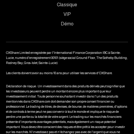
Classique
VIP
Démo
OXShare Limited enregistrée par l'International Finance Corporation IBC à Sainte-
Lucie, numéro d'enregistrement 00101 (siège social Ground Floor, The Sotheby Building,
Rodney Bay, Gros-Islet, Sainte-Lucie)
Les clients doivent avoir au moins 18 ans pour utiliser les services d'OXShare.
Déclaration de risque : Un investissement dans des produits dérivés peut signifier que
les investisseurs peuvent perdre un montant encore plus important que leur
investissement initial. Toute personne souhaitant investir dans l'un des produits
mentionnés dans OXShare.com doit demander son propre conseil financier ou
professionnel. Le trading de titres, de devises, de bourse, de matières premières, d'options
et de contrats à terme peut ne pas convenir à tout le monde et implique le risque de
perdre une partie ou la totalité de votre argent. Le trading sur les marchés financiers
présente d'importants avantages potentiels, mais également un risque potentiel
important. Vous devez être conscient des risques et être prêt à les accepter pour investir
sur les marchés. N'investissez pas et n'échangez pas avec de l'argent que vous ne