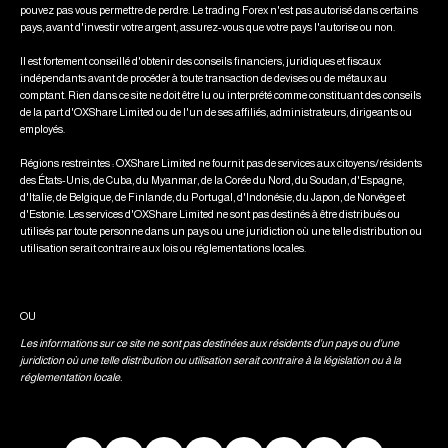
pouvez pas vous permettre de perdre. Le trading Forex n'est pas autorisé dans certains
pays, avant d'investir votre argent, assurez-vous que votre pays l'autorise ou non.
Il est fortement conseillé d'obtenir des conseils financiers, juridiques et fiscaux
indépendants avant de procéder à toute transaction de devises ou de métaux au
comptant. Rien dans ce site ne doit être lu ou interprété comme constituant des conseils
de la part d'OXShare Limited ou de l'un de ses affiliés, administrateurs, dirigeants ou
employés.
Régions restreintes : OXShare Limited ne fournit pas de services aux citoyens/résidents
des États-Unis, de Cuba, du Myanmar, de la Corée du Nord, du Soudan, d'Espagne,
d'Italie, de Belgique, de Finlande, du Portugal, d'Indonésie, du Japon, de Norvège et
d'Estonie. Les services d'OXShare Limited ne sont pas destinés à être distribués ou
utilisés par toute personne dans un pays ou une juridiction où une telle distribution ou
utilisation serait contraire aux lois ou réglementations locales.
OU
Les informations sur ce site ne sont pas destinées aux résidents d'un pays ou d'une
juridiction où une telle distribution ou utilisation serait contraire à la législation ou à la
réglementation locale.