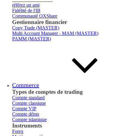
référez un ami
Fidélité de l'IB
Communauté OXShare
Gestionnaire financier
Copy Trade (MASTER)
Multi Account Manager - MAM (MASTER)
PAMM (MASTER)
Commerce
Types de comptes de trading
Compte standard
Compte classique
Compte VIP
Compte démo
Compte islamique
Instruments
Forex