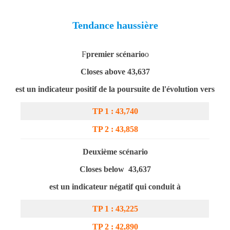
Tendance haussière
F
premier scénario
o
Closes above 43,637
est un indicateur positif de la poursuite de l'évolution vers
TP 1 : 43,740
TP 2 : 4
3
,858
Deuxième scénario
Closes below 43,637
est un indicateur négatif qui conduit à
TP 1 : 4
3
,225
TP 2 : 4
2
,890