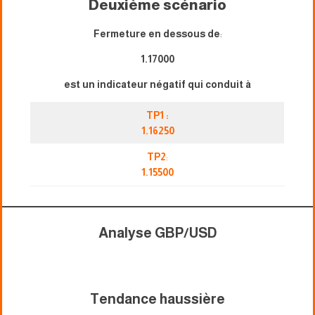
Deuxième scénario
Fermeture en dessous de
:
1.17000
est un indicateur négatif qui conduit à
TP1 :
1.16250
TP2
:
1.15500
Analyse GBP/USD
Tendance haussière