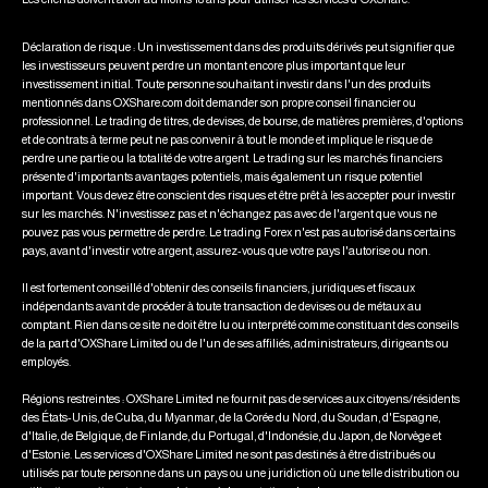
Déclaration de risque : Un investissement dans des produits dérivés peut signifier que
les investisseurs peuvent perdre un montant encore plus important que leur
investissement initial. Toute personne souhaitant investir dans l'un des produits
mentionnés dans OXShare.com doit demander son propre conseil financier ou
professionnel. Le trading de titres, de devises, de bourse, de matières premières, d'options
et de contrats à terme peut ne pas convenir à tout le monde et implique le risque de
perdre une partie ou la totalité de votre argent. Le trading sur les marchés financiers
présente d'importants avantages potentiels, mais également un risque potentiel
important. Vous devez être conscient des risques et être prêt à les accepter pour investir
sur les marchés. N'investissez pas et n'échangez pas avec de l'argent que vous ne
pouvez pas vous permettre de perdre. Le trading Forex n'est pas autorisé dans certains
pays, avant d'investir votre argent, assurez-vous que votre pays l'autorise ou non.
Il est fortement conseillé d'obtenir des conseils financiers, juridiques et fiscaux
indépendants avant de procéder à toute transaction de devises ou de métaux au
comptant. Rien dans ce site ne doit être lu ou interprété comme constituant des conseils
de la part d'OXShare Limited ou de l'un de ses affiliés, administrateurs, dirigeants ou
employés.
Régions restreintes : OXShare Limited ne fournit pas de services aux citoyens/résidents
des États-Unis, de Cuba, du Myanmar, de la Corée du Nord, du Soudan, d'Espagne,
d'Italie, de Belgique, de Finlande, du Portugal, d'Indonésie, du Japon, de Norvège et
d'Estonie. Les services d'OXShare Limited ne sont pas destinés à être distribués ou
utilisés par toute personne dans un pays ou une juridiction où une telle distribution ou