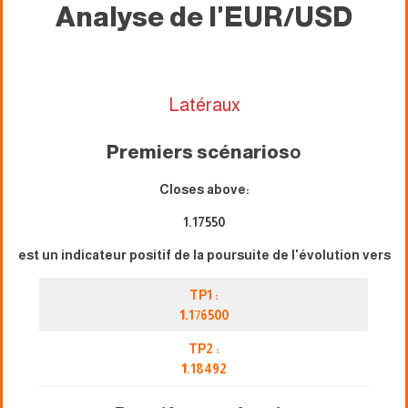
Analyse de l'EUR/USD
Latéraux
Premiers scénarios
o
Closes above:
1.17550
est un indicateur positif de la poursuite de l'évolution vers
TP1 :
1.
1
7
6500
TP2 :
1
.18492