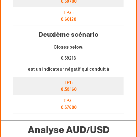
0.59700
TP2 :
0.60120
Deuxième scénario
Closes below:
0.59218
est un indicateur négatif qui conduit à
TP1 :
0.
58160
TP2 :
0.57600
Analyse AUD/USD