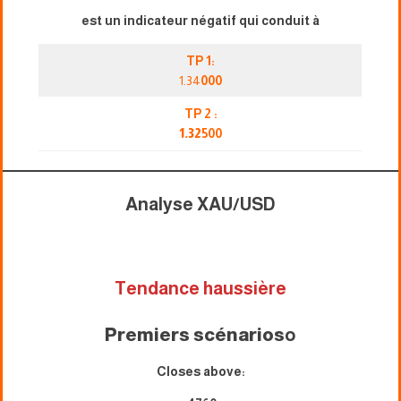
est un indicateur négatif qui conduit à
TP 1:
1.34
000
TP 2 :
1.32
500
Analyse XAU/USD
Tendance haussière
Premiers scénarios
o
Closes above: