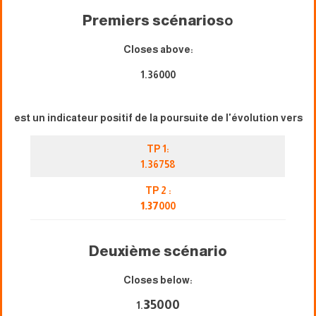
Premiers scénarios
o
Closes above:
1.36000
est un indicateur positif de la poursuite de l'évolution vers
TP 1:
1.36758
TP 2 :
1.37
000
Deuxième scénario
Closes below:
3
5000
1.