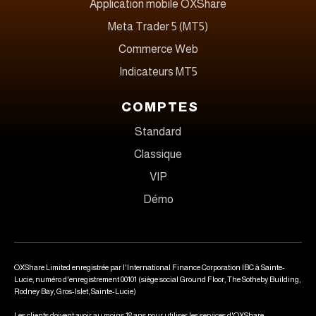
Application mobile OXShare
Meta Trader 5 (MT5)
Commerce Web
Indicateurs MT5
COMPTES
Standard
Classique
VIP
Démo
OXShare Limited enregistrée par l'International Finance Corporation IBC à Sainte-
Lucie, numéro d'enregistrement 00101 (siège social Ground Floor, The Sotheby Building,
Rodney Bay, Gros-Islet, Sainte-Lucie)
Les clients doivent avoir au moins 18 ans pour utiliser les services d'OXShare.