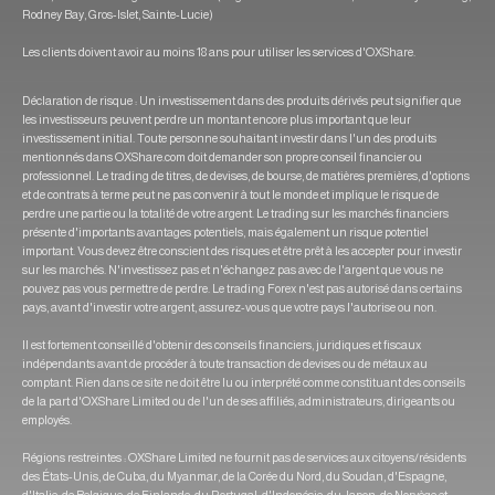
Rodney Bay, Gros-Islet, Sainte-Lucie)
Les clients doivent avoir au moins 18 ans pour utiliser les services d'OXShare.
Déclaration de risque : Un investissement dans des produits dérivés peut signifier que
les investisseurs peuvent perdre un montant encore plus important que leur
investissement initial. Toute personne souhaitant investir dans l'un des produits
mentionnés dans OXShare.com doit demander son propre conseil financier ou
professionnel. Le trading de titres, de devises, de bourse, de matières premières, d'options
et de contrats à terme peut ne pas convenir à tout le monde et implique le risque de
perdre une partie ou la totalité de votre argent. Le trading sur les marchés financiers
présente d'importants avantages potentiels, mais également un risque potentiel
important. Vous devez être conscient des risques et être prêt à les accepter pour investir
sur les marchés. N'investissez pas et n'échangez pas avec de l'argent que vous ne
pouvez pas vous permettre de perdre. Le trading Forex n'est pas autorisé dans certains
pays, avant d'investir votre argent, assurez-vous que votre pays l'autorise ou non.
Il est fortement conseillé d'obtenir des conseils financiers, juridiques et fiscaux
indépendants avant de procéder à toute transaction de devises ou de métaux au
comptant. Rien dans ce site ne doit être lu ou interprété comme constituant des conseils
de la part d'OXShare Limited ou de l'un de ses affiliés, administrateurs, dirigeants ou
employés.
Régions restreintes : OXShare Limited ne fournit pas de services aux citoyens/résidents
des États-Unis, de Cuba, du Myanmar, de la Corée du Nord, du Soudan, d'Espagne,