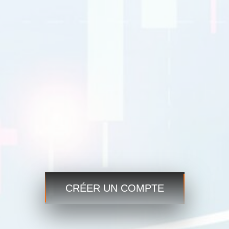
EURUSD
1.2184 1.2186
GBPUSD
1.4167 1.4169
USDJPY
109.35 109.38
USDCAD
1.2101 1.2103
Commerce
Commerce
Étape 3
CRÉER UN COMPTE