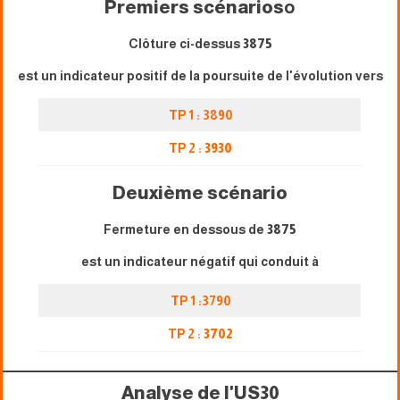
Premiers scénarios
o
Clôture ci-dessus
3875
est un indicateur positif de la poursuite de l'évolution vers
TP 1 : 3890
TP 2 :
3930
Deuxième scénario
Fermeture en dessous de
3875
est un indicateur négatif qui conduit à
TP 1 :3790
TP 2 :
3702
Analyse de l'US30