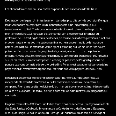
Rodney Bay, Gros-Islet, Sainte-Lucie)
Les clients doivent avoir au moins 18 ans pour utiliser les services d'OXShare.
Déclaration de risque : Un investissement dans des produits dérivés peut signifier que
les investisseurs peuvent perdre un montant encore plus important que leur
investissement initial. Toute personne souhaitant investir dans l'un des produits
mentionnés dans OXShare.com doit demander son propre conseil financier ou
professionnel. Le trading de titres, de devises, de bourse, de matières premières, d'options
et de contrats à terme peut ne pas convenir à tout le monde et implique le risque de
perdre une partie ou la totalité de votre argent. Le trading sur les marchés financiers
présente d'importants avantages potentiels, mais également un risque potentiel
important. Vous devez être conscient des risques et être prêt à les accepter pour investir
sur les marchés. N'investissez pas et n'échangez pas avec de l'argent que vous ne
pouvez pas vous permettre de perdre. Le trading Forex n'est pas autorisé dans certains
pays, avant d'investir votre argent, assurez-vous que votre pays l'autorise ou non.
Il est fortement conseillé d'obtenir des conseils financiers, juridiques et fiscaux
indépendants avant de procéder à toute transaction de devises ou de métaux au
comptant. Rien dans ce site ne doit être lu ou interprété comme constituant des conseils
de la part d'OXShare Limited ou de l'un de ses affiliés, administrateurs, dirigeants ou
employés.
Régions restreintes : OXShare Limited ne fournit pas de services aux citoyens/résidents
des États-Unis, de Cuba, du Myanmar, de la Corée du Nord, du Soudan, d'Espagne,
d'Italie, de Belgique, de Finlande, du Portugal, d'Indonésie, du Japon, de Norvège et