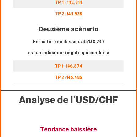
TP 1 : 148,914
TP 2 :
149.928
Deuxième scénario
Fermeture en dessous de
148.230
est un indicateur négatif qui conduit à
TP 1 :
146.874
TP 2 :
145.485
Analyse de l'USD/CHF
Tendance baissière