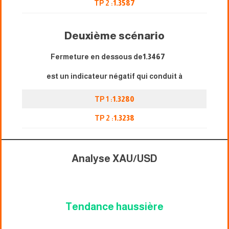
TP 2 :
1.3587
Deuxième scénario
Fermeture en dessous de
1.3467
est un indicateur négatif qui conduit à
TP 1 :
1.3280
TP 2 :
1.3238
Analyse XAU/USD
Tendance haussière