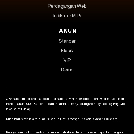
Perdagangan Web
Indikator MT5
AKUN
Standar
Klasik
VIP
Demo
OXShare Limited terdaftar oleh International Finance Corporation IBC di st lucia Nomor
Pendaftaran 00101 (Kantor Terdaftar Lantai Dasar, Gedung Sotheby, Rodney Bay, Gros-
Islet, Saint Lucia)
Klien harus berusia minimal 18 tahun untuk menggunakan layanan OXShare.
Pernyataan risiko: Investasi dalam derivatif dapat berarti investor dapat kehilangan