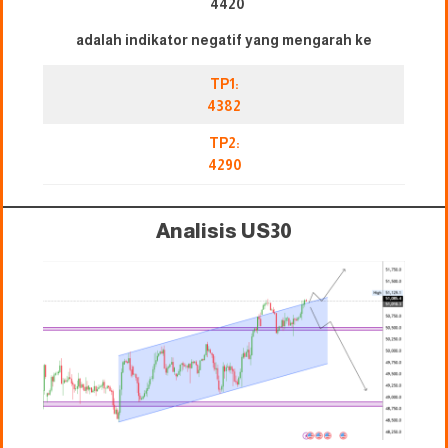
4420
adalah indikator negatif yang mengarah ke
TP1:
4382
TP2:
4290
Analisis US30