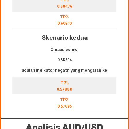
TP1:
0.60476
TP2:
0.60910
Skenario kedua
Closes below:
0.58614
adalah indikator negatif yang mengarah ke
TP1:
0.57888
TP2:
0.57095
Analisis AUD/USD