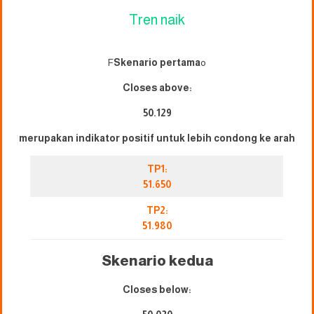
Tren naik
F
Skenario pertama
o
Closes above:
50.129
merupakan indikator positif untuk lebih condong ke arah
TP1:
51.650
TP2:
51.980
Skenario kedua
Closes below: