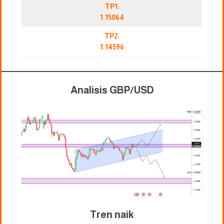
TP1:
1.15064
TP2
:
1.14596
Analisis GBP/USD
Tren naik