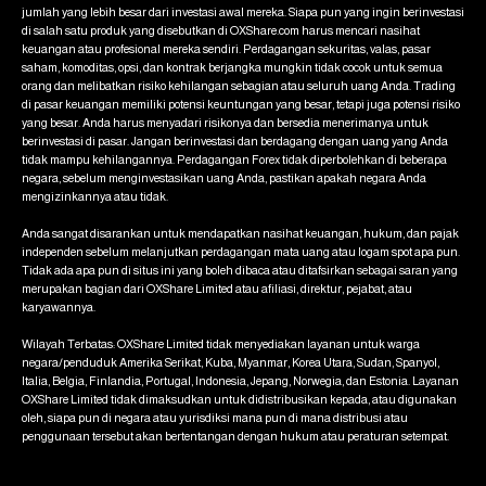
jumlah yang lebih besar dari investasi awal mereka. Siapa pun yang ingin berinvestasi
di salah satu produk yang disebutkan di OXShare.com harus mencari nasihat
keuangan atau profesional mereka sendiri. Perdagangan sekuritas, valas, pasar
saham, komoditas, opsi, dan kontrak berjangka mungkin tidak cocok untuk semua
orang dan melibatkan risiko kehilangan sebagian atau seluruh uang Anda. Trading
di pasar keuangan memiliki potensi keuntungan yang besar, tetapi juga potensi risiko
yang besar. Anda harus menyadari risikonya dan bersedia menerimanya untuk
berinvestasi di pasar. Jangan berinvestasi dan berdagang dengan uang yang Anda
tidak mampu kehilangannya. Perdagangan Forex tidak diperbolehkan di beberapa
negara, sebelum menginvestasikan uang Anda, pastikan apakah negara Anda
mengizinkannya atau tidak.
Anda sangat disarankan untuk mendapatkan nasihat keuangan, hukum, dan pajak
independen sebelum melanjutkan perdagangan mata uang atau logam spot apa pun.
Tidak ada apa pun di situs ini yang boleh dibaca atau ditafsirkan sebagai saran yang
merupakan bagian dari OXShare Limited atau afiliasi, direktur, pejabat, atau
karyawannya.
Wilayah Terbatas: OXShare Limited tidak menyediakan layanan untuk warga
negara/penduduk Amerika Serikat, Kuba, Myanmar, Korea Utara, Sudan, Spanyol,
Italia, Belgia, Finlandia, Portugal, Indonesia, Jepang, Norwegia, dan Estonia. Layanan
OXShare Limited tidak dimaksudkan untuk didistribusikan kepada, atau digunakan
oleh, siapa pun di negara atau yurisdiksi mana pun di mana distribusi atau
penggunaan tersebut akan bertentangan dengan hukum atau peraturan setempat.