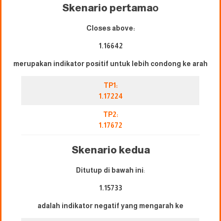
Skenario pertama
o
Closes above:
1.16642
merupakan indikator positif untuk lebih condong ke arah
TP1:
1.17224
TP2:
1.17672
Skenario kedua
Ditutup di bawah ini
:
1.15733
adalah indikator negatif yang mengarah ke