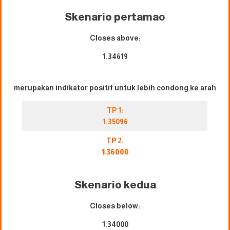
Skenario pertama
o
Closes above:
1.34619
merupakan indikator positif untuk lebih condong ke arah
TP 1:
1.35096
TP 2:
1.36000
Skenario kedua
Closes below:
1.34000