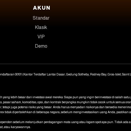
AKUN
Standar
Klasik
VIP
Demo
endaftaran 00101 (Kantor Terdaftar Lantai Dasar, Gedung Sotheby, Rodney Bay, Gros-Islet, Saint
mlah yang lebih besar dari investasi awal mereka. Siapa pun yang ingin berinvestasi di salah s
as, pasar saham, komoditas, opsi, dan kontrak berjangka mungkin tidak cocok untuk semua ora
tetapi juga potensi risiko yang besar. Anda harus menyadari risikonya dan bersedia menerima
 tidak diperbolehkan di beberapa negara, sebelum menginvestasikan uang Anda, pastikan 
nden sebelum melanjutkan perdagangan mata uang atau logam spot apa pun. Tidak ada apa pu
bat, atau karyawannya.