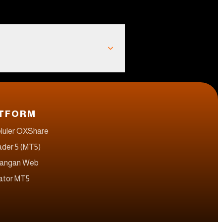
TFORM
eluler OXShare
der 5 (MT5)
angan Web
kator MT5