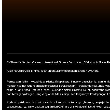
OXShare Limited terdaftar oleh International Finance Corporation IBC di st lucia Nomor P
Klien harus berusia minimal 18 tahun untuk menggunakan layanan OXShare.
Pernyataan risiko: Investasi dalam derivatif dapat berarti investor dapat kehilangan ju
mencari nasihat keuangan atau profesional mereka sendiri. Perdagangan sekuritas, val
seluruh uang Anda. Trading di pasar keuangan memiliki potensi keuntungan yang besar, 
dan berdagang dengan uang yang Anda tidak mampu kehilangannya. Perdagangan Forex
Anda sangat disarankan untuk mendapatkan nasihat keuangan, hukum, dan pajak indepe
sebagai saran yang merupakan bagian dari OXShare Limited atau afiliasi, direktur, peja