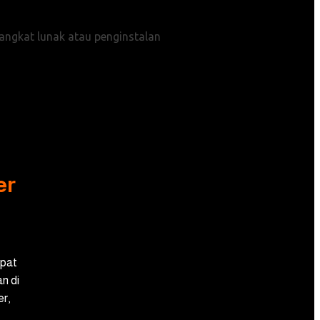
ngkat lunak atau penginstalan
er
apat
n di
r,