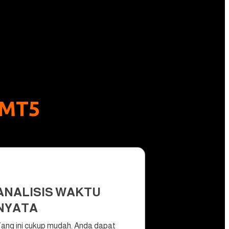
 MT5
ANALISIS WAKTU
NYATA
ang ini cukup mudah. Anda dapat