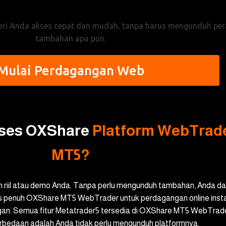
ri Anda akses cepat dan mudah, tanpa harus mengunduh pera
tambahan apa pun.
Mulai Perdagangan Web
ses OXShare
Platform WebTrad
MT5?
n riil atau demo Anda. Tanpa perlu mengunduh tambahan, Anda d
s penuh OXShare MT5 WebTrader untuk perdagangan online insta
an. Semua fitur Metatrader5 tersedia di OXShare MT5 WebTrade
rbedaan adalah Anda tidak perlu mengunduh platformnya.