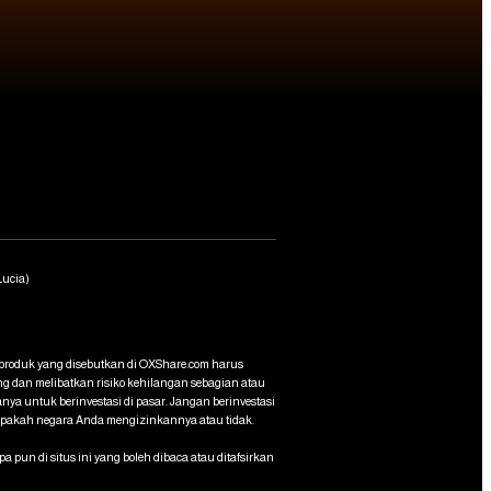
 Lucia)
atu produk yang disebutkan di OXShare.com harus
ng dan melibatkan risiko kehilangan sebagian atau
nya untuk berinvestasi di pasar. Jangan berinvestasi
apakah negara Anda mengizinkannya atau tidak.
n di situs ini yang boleh dibaca atau ditafsirkan