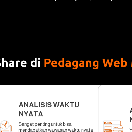
hare di
Pedagang Web
ANALISIS WAKTU
NYATA
Sangat penting untuk bisa
mendapatkan wawasan waktu nyata
Y