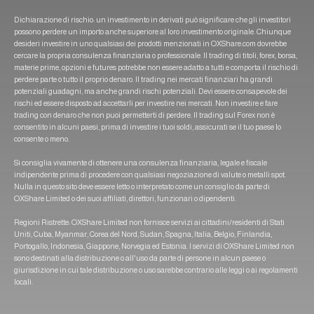
Dichiarazione di rischio: un investimento in derivati può significare che gli investitori
possono perdere un importo anche superiore al loro investimento originale. Chiunque
desideri investire in uno qualsiasi dei prodotti menzionati in OXShare.com dovrebbe
cercare la propria consulenza finanziaria o professionale. Il trading di titoli, forex, borsa,
materie prime, opzioni e futures potrebbe non essere adatto a tutti e comporta il rischio di
perdere parte o tutto il proprio denaro. Il trading nei mercati finanziari ha grandi
potenziali guadagni, ma anche grandi rischi potenziali. Devi essere consapevole dei
rischi ed essere disposto ad accettarli per investire nei mercati. Non investire e fare
trading con denaro che non puoi permetterti di perdere. Il trading sul Forex non è
consentito in alcuni paesi, prima di investire i tuoi soldi, assicurati se il tuo paese lo
consente o meno.
Si consiglia vivamente di ottenere una consulenza finanziaria, legale e fiscale
indipendente prima di procedere con qualsiasi negoziazione di valute o metalli spot.
Nulla in questo sito deve essere letto o interpretato come un consiglio da parte di
OXShare Limited o dei suoi affiliati, direttori, funzionari o dipendenti.
Regioni Ristrette: OXShare Limited non fornisce servizi ai cittadini/residenti di Stati
Uniti, Cuba, Myanmar, Corea del Nord, Sudan, Spagna, Italia, Belgio, Finlandia,
Portogallo, Indonesia, Giappone, Norvegia ed Estonia. I servizi di OXShare Limited non
sono destinati alla distribuzione o all'uso da parte di persone in alcun paese o
giurisdizione in cui tale distribuzione o uso sarebbe contrario alle leggi o ai regolamenti
locali.