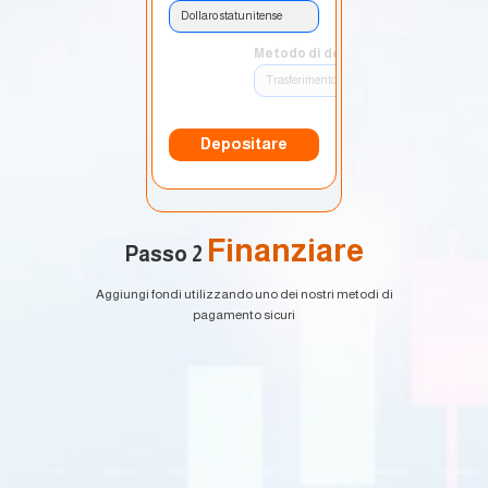
Dollaro statunitense
Metodo di deposito:
Trasferimento bancario
Depositare
Finanziare
Passo 2
Aggiungi fondi utilizzando uno dei nostri metodi di
pagamento sicuri
EURUSD
1.2184 1.2186
GBPUSD
1.4167 1.4169