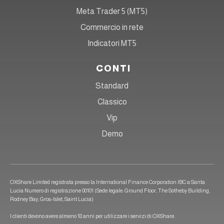
Meta Trader 5 (MT5)
Commercio in rete
Indicatori MT5
CONTI
Standard
Classico
Vip
Demo
OXShare Limited registrata presso la International Finance Corporation IBC a Santa
Lucia Numero di registrazione 00101 (Sede legale: Ground Floor, The Sotheby Building,
Rodney Bay, Gros-Islet, Saint Lucia)
I clienti devono avere almeno 18 anni per utilizzare i servizi di OXShare.