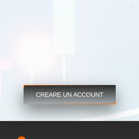
USDJPY
109.35 109.38
USD CAD
1.2101 1.2103
Commercio
Commercio
Passaggio 3
Inizia ora e accedi ai mercati globali sempre e ovunque!
CREARE UN ACCOUNT