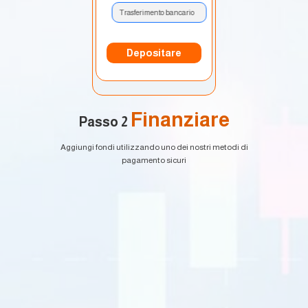
Trasferimento bancario
Depositare
Finanziare
Passo 2
Aggiungi fondi utilizzando uno dei nostri metodi di
pagamento sicuri
EURUSD
1.2184 1.2186
GBPUSD
1.4167 1.4169
USDJPY
109.35 109.38
USD CAD
1.2101 1.2103