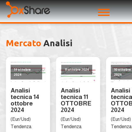
Mercato
Analisi
14 ottobre
11 ottobre 2024
10 ottobre
2024
2024
Analisi
Analisi
Analisi
tecnica 14
tecnica 11
tecnica
ottobre
OTTOBRE
OTTO
2024
2024
2024
(Eur/Usd)
(Eur/Usd)
(Eur/Usd)
Tendenza
Tendenza
Tendenza