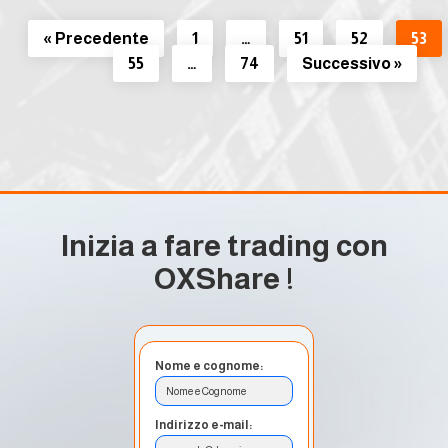
« Precedente
1
…
51
52
53
55
…
74
Successivo »
Inizia a fare trading con
OXShare
!
Nome e cognome:
Nome e Cognome
Indirizzo e-mail: