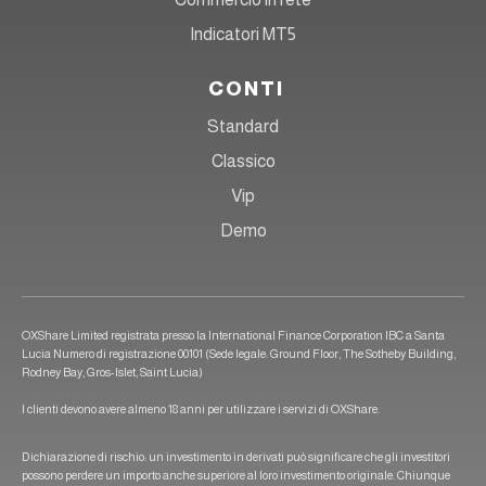
Indicatori MT5
CONTI
Standard
Classico
Vip
Demo
OXShare Limited registrata presso la International Finance Corporation IBC a Santa
Lucia Numero di registrazione 00101 (Sede legale: Ground Floor, The Sotheby Building,
Rodney Bay, Gros-Islet, Saint Lucia)
I clienti devono avere almeno 18 anni per utilizzare i servizi di OXShare.
Dichiarazione di rischio: un investimento in derivati può significare che gli investitori
possono perdere un importo anche superiore al loro investimento originale. Chiunque