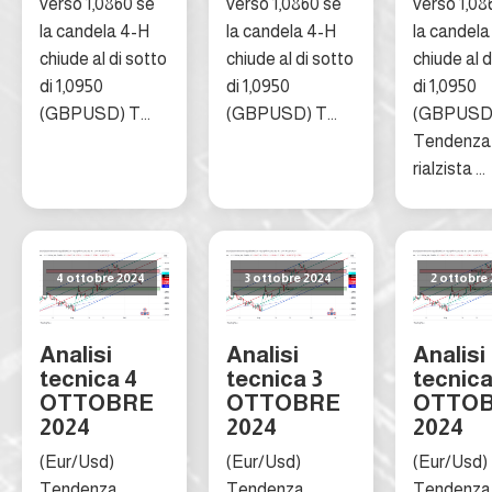
verso 1,0860 se
verso 1,0860 se
verso 1,08
la candela 4-H
la candela 4-H
la candela
chiude al di sotto
chiude al di sotto
chiude al d
di 1,0950
di 1,0950
di 1,0950
(GBPUSD) T...
(GBPUSD) T...
(GBPUSD
Tendenza
rialzista ...
4 ottobre 2024
3 ottobre 2024
2 ottobre
Analisi
Analisi
Analisi
tecnica 4
tecnica 3
tecnica
OTTOBRE
OTTOBRE
OTTO
2024
2024
2024
(Eur/Usd)
(Eur/Usd)
(Eur/Usd)
Tendenza
Tendenza
Tendenza