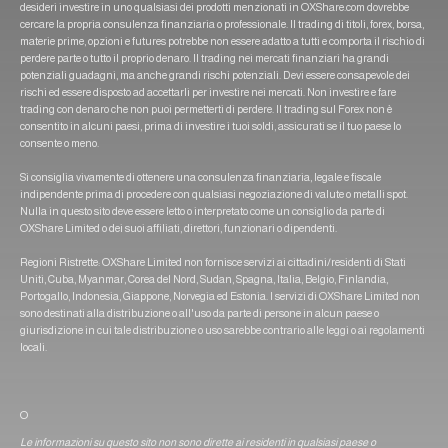
desideri investire in uno qualsiasi dei prodotti menzionati in OXShare.com dovrebbe
cercare la propria consulenza finanziaria o professionale. Il trading di titoli, forex, borsa,
materie prime, opzioni e futures potrebbe non essere adatto a tutti e comporta il rischio di
perdere parte o tutto il proprio denaro. Il trading nei mercati finanziari ha grandi
potenziali guadagni, ma anche grandi rischi potenziali. Devi essere consapevole dei
rischi ed essere disposto ad accettarli per investire nei mercati. Non investire e fare
trading con denaro che non puoi permetterti di perdere. Il trading sul Forex non è
consentito in alcuni paesi, prima di investire i tuoi soldi, assicurati se il tuo paese lo
consente o meno.
Si consiglia vivamente di ottenere una consulenza finanziaria, legale e fiscale
indipendente prima di procedere con qualsiasi negoziazione di valute o metalli spot.
Nulla in questo sito deve essere letto o interpretato come un consiglio da parte di
OXShare Limited o dei suoi affiliati, direttori, funzionari o dipendenti.
Regioni Ristrette: OXShare Limited non fornisce servizi ai cittadini/residenti di Stati
Uniti, Cuba, Myanmar, Corea del Nord, Sudan, Spagna, Italia, Belgio, Finlandia,
Portogallo, Indonesia, Giappone, Norvegia ed Estonia. I servizi di OXShare Limited non
sono destinati alla distribuzione o all'uso da parte di persone in alcun paese o
giurisdizione in cui tale distribuzione o uso sarebbe contrario alle leggi o ai regolamenti
locali.
O
Le informazioni su questo sito non sono dirette ai residenti in qualsiasi paese o