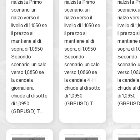
rialzista Primo
rialzista Primo
rialzista P
scenario: un
scenario: un
scenario: 
rialzo verso il
rialzo verso il
rialzo verso
livello di 1,1050 se
livello di 1,1050 se
livello di 1
il prezzo si
il prezzo si
il prezzo si
mantiene al di
mantiene al di
mantiene a
sopra di 1,0950
sopra di 1,0950
sopra di 1
Secondo
Secondo
Secondo
scenario: un calo
scenario: un calo
scenario: 
verso 1,0850 se
verso 1,0860 se
verso 1,08
la candela
la candela 4-H
la candela
giornaliera
chiude al di sotto
chiude al d
chiude al di sotto
di 1,0950
di 1,0950
di 1,0950
(GBPUSD) T...
(GBPUSD) 
(GBPUSD) T...