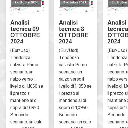
9 ottobre 2024
8 ottobre 2024
7 ottobre
Analisi
Analisi
Analisi
tecnica 09
tecnica 8
tecnica
OTTOBRE
OTTOBRE
OTTO
2024
2024
2024
(Eur/Usd)
(Eur/Usd)
(Eur/Usd)
Tendenza
Tendenza
Tendenza
rialzista Primo
rialzista Primo
rialzista P
scenario: un
scenario: un
scenario: 
rialzo verso il
rialzo verso il
rialzo verso
livello di 1,1050 se
livello di 1,1050 se
livello di 1
il prezzo si
il prezzo si
il prezzo si
mantiene al di
mantiene al di
mantiene a
sopra di 1,0950
sopra di 1,0950
sopra di 1
Secondo
Secondo
Secondo
scenario: un calo
scenario: un calo
scenario: 