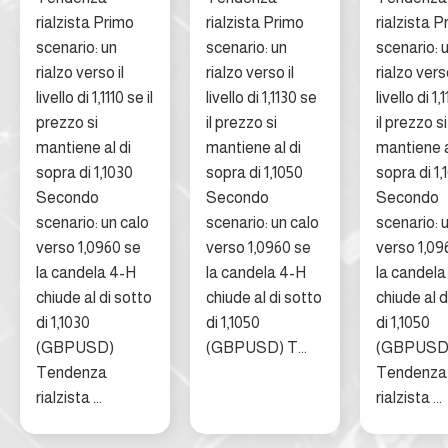
rialzista Primo
rialzista Primo
rialzista P
scenario: un
scenario: un
scenario: 
rialzo verso il
rialzo verso il
rialzo verso
livello di 1,1110 se il
livello di 1,1130 se
livello di 1
prezzo si
il prezzo si
il prezzo si
mantiene al di
mantiene al di
mantiene a
sopra di 1,1030
sopra di 1,1050
sopra di 1,
Secondo
Secondo
Secondo
scenario: un calo
scenario: un calo
scenario: 
verso 1,0960 se
verso 1,0960 se
verso 1,09
la candela 4-H
la candela 4-H
la candela
chiude al di sotto
chiude al di sotto
chiude al d
di 1,1030
di 1,1050
di 1,1050
(GBPUSD)
(GBPUSD) T...
(GBPUSD
Tendenza
Tendenza
rialzista ...
rialzista ...