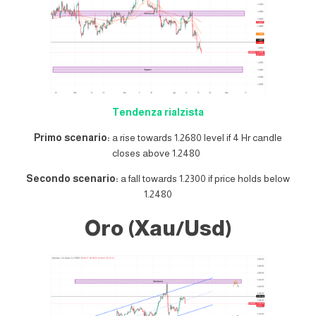
Tendenza rialzista
Primo scenario:
a rise towards 1.2680 level if 4 Hr candle
closes above 1.2480
Secondo scenario:
a fall towards 1.2300 if price holds below
1.2480
Oro (Xau/Usd)