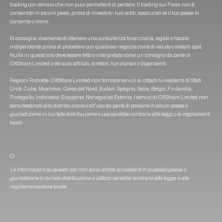
trading con denaro che non puoi permetterti di perdere. Il trading sul Forex non è
consentito in alcuni paesi, prima di investire i tuoi soldi, assicurati se il tuo paese lo
consente o meno.
Si consiglia vivamente di ottenere una consulenza finanziaria, legale e fiscale
indipendente prima di procedere con qualsiasi negoziazione di valute o metalli spot.
Nulla in questo sito deve essere letto o interpretato come un consiglio da parte di
OXShare Limited o dei suoi affiliati, direttori, funzionari o dipendenti.
Regioni Ristrette: OXShare Limited non fornisce servizi ai cittadini/residenti di Stati
Uniti, Cuba, Myanmar, Corea del Nord, Sudan, Spagna, Italia, Belgio, Finlandia,
Portogallo, Indonesia, Giappone, Norvegia ed Estonia. I servizi di OXShare Limited non
sono destinati alla distribuzione o all'uso da parte di persone in alcun paese o
giurisdizione in cui tale distribuzione o uso sarebbe contrario alle leggi o ai regolamenti
locali.
O
Le informazioni su questo sito non sono dirette ai residenti in qualsiasi paese o
giurisdizione in cui tale distribuzione o utilizzo sarebbe contrario alla legge o alla
regolamentazione locale.