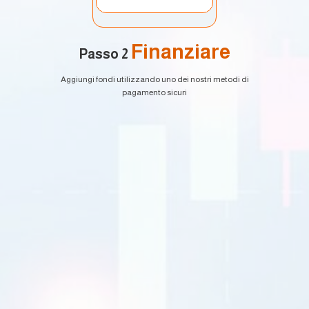
Finanziare
Passo 2
Aggiungi fondi utilizzando uno dei nostri metodi di
pagamento sicuri
EURUSD
1.2184 1.2186
GBPUSD
1.4167 1.4169
USDJPY
109.35 109.38
USD CAD
1.2101 1.2103
Commercio