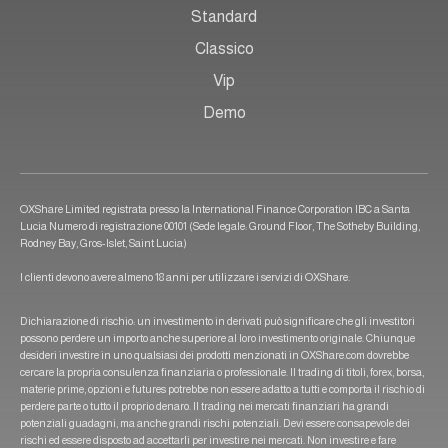
Standard
Classico
Vip
Demo
OXShare Limited registrata presso la International Finance Corporation IBC a Santa
Lucia Numero di registrazione 00101 (Sede legale: Ground Floor, The Sotheby Building,
Rodney Bay, Gros-Islet, Saint Lucia)
I clienti devono avere almeno 18 anni per utilizzare i servizi di OXShare.
Dichiarazione di rischio: un investimento in derivati può significare che gli investitori
possono perdere un importo anche superiore al loro investimento originale. Chiunque
desideri investire in uno qualsiasi dei prodotti menzionati in OXShare.com dovrebbe
cercare la propria consulenza finanziaria o professionale. Il trading di titoli, forex, borsa,
materie prime, opzioni e futures potrebbe non essere adatto a tutti e comporta il rischio di
perdere parte o tutto il proprio denaro. Il trading nei mercati finanziari ha grandi
potenziali guadagni, ma anche grandi rischi potenziali. Devi essere consapevole dei
rischi ed essere disposto ad accettarli per investire nei mercati. Non investire e fare